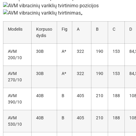
„
Modelis
Korpuso
Fig
A
B
C
D
dydis
AVM
30B
A*
322
190
153
84,
200/10
AVM
30B
A*
322
190
153
84,
270/10
AVM
40B
B
405
210
188
108
390/10
AVM
40B
B
405
210
188
108
530/10