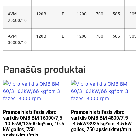
AVM
120B
E
1200
700
585
30
25500/10
AVM
120B
E
1200
700
585
30
30000/10
Panašūs produktai
Pramoninis trifazis vibro
Pramoninis trifazis vibro
variklis OMB BM 16000/7,5
variklis OMB BM 4800/7.5
-10.5kW/13500 kg*cm, 10.5
-4.5kW/3925 kg*cm, 4.5 kW
kW galios, 750
galios, 750 apsisukimų/min
apsisukimų/min