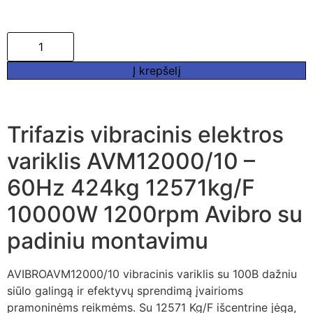
Į krepšelį
Trifazis vibracinis elektros
variklis AVM12000/10 –
60Hz 424kg 12571kg/F
10000W 1200rpm Avibro su
padiniu montavimu
AVIBROAVM12000/10 vibracinis variklis su 100B dažniu
siūlo galingą ir efektyvų sprendimą įvairioms
pramoninėms reikmėms. Su 12571 Kg/F išcentrine jėga,