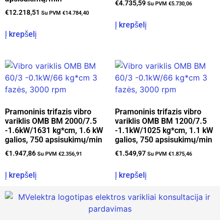
€
4.735,59
Su PVM
€
5.730,06
€
12.218,51
Su PVM
€
14.784,40
Į krepšelį
Į krepšelį
Pramoninis trifazis vibro
Pramoninis trifazis vibro
variklis OMB BM 2000/7.5
variklis OMB BM 1200/7.5
-1.6kW/1631 kg*cm, 1.6 kW
-1.1kW/1025 kg*cm, 1.1 kW
galios, 750 apsisukimų/min
galios, 750 apsisukimų/min
€
1.947,86
€
1.549,97
Su PVM
€
2.356,91
Su PVM
€
1.875,46
Į krepšelį
Į krepšelį