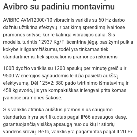
Avibro su padiniu montavimu
AVIBRO AVM12000/10 vibracinis variklis su 60 Hz darbo
dažniu užtikrina efektyvų ir patikimą sprendimą įvairiose
pramonės srityse, kur reikalinga vibracijos galia. Šis
modelis, turintis 12937 Kg/F išcentrinę jėgą, pasižymi puikia
kokybe ir ilgaamžiškumu, todėl yra tinkamas tiek
standartinėms, tiek specialioms pramonės reikmėms.
100B dydžio variklis su 1200 apsukų per minutę greičiu ir
9500 W energijos sąnaudomis leidžia pasiekti aukštą
efektyvumą. Dėl 125×2; 380 pado tvirtinimo išmatavimų ir
458 kg svorio, jis yra kompaktiškas ir lengvai pritaikomas
įvairiose pramonės šakose.
Šis variklis atitinka aukštus pramoninius saugumo
standartus ir yra sertifikuotas pagal IP66 apsaugos klasę,
garantuojančią visišką apsaugą nuo dulkių ir stiprių
vandens srovių. Be to, variklis yra pagamintas pagal II 2D Ex