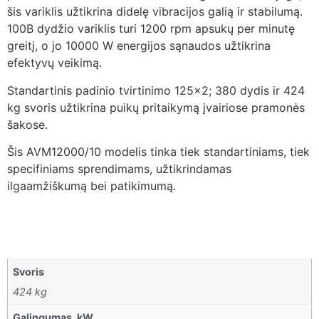
šis variklis užtikrina didelę vibracijos galią ir stabilumą.
100B dydžio variklis turi 1200 rpm apsukų per minutę
greitį, o jo 10000 W energijos sąnaudos užtikrina
efektyvų veikimą.
Standartinis padinio tvirtinimo 125×2; 380 dydis ir 424
kg svoris užtikrina puikų pritaikymą įvairiose pramonės
šakose.
Šis AVM12000/10 modelis tinka tiek standartiniams, tiek
specifiniams sprendimams, užtikrindamas
ilgaamžiškumą bei patikimumą.
Svoris
424 kg
Galingumas, kW