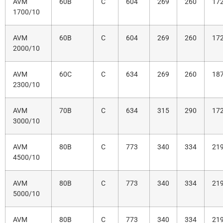
AVM
60B
C
604
269
260
17
1700/10
AVM
60B
C
604
269
260
17
2000/10
AVM
60C
C
634
269
260
18
2300/10
AVM
70B
C
634
315
290
17
3000/10
AVM
80B
C
773
340
334
219
4500/10
AVM
80B
C
773
340
334
219
5000/10
AVM
80B
C
773
340
334
219