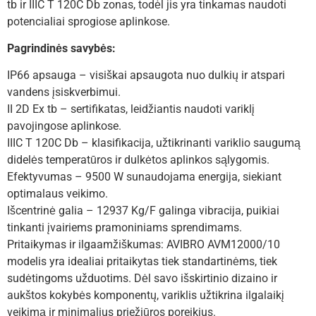
tb ir IIIC T 120C Db zonas, todėl jis yra tinkamas naudoti
potencialiai sprogiose aplinkose.
Pagrindinės savybės:
IP66 apsauga – visiškai apsaugota nuo dulkių ir atspari
vandens įsiskverbimui.
II 2D Ex tb – sertifikatas, leidžiantis naudoti variklį
pavojingose aplinkose.
IIIC T 120C Db – klasifikacija, užtikrinanti variklio saugumą
didelės temperatūros ir dulkėtos aplinkos sąlygomis.
Efektyvumas – 9500 W sunaudojama energija, siekiant
optimalaus veikimo.
Išcentrinė galia – 12937 Kg/F galinga vibracija, puikiai
tinkanti įvairiems pramoniniams sprendimams.
Pritaikymas ir ilgaamžiškumas: AVIBRO AVM12000/10
modelis yra idealiai pritaikytas tiek standartinėms, tiek
sudėtingoms užduotims. Dėl savo išskirtinio dizaino ir
aukštos kokybės komponentų, variklis užtikrina ilgalaikį
veikimą ir minimalius priežiūros poreikius.