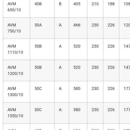
AVM
40B
B
405
210
188
108
650/10
AVM
50A
A
466
230
226
12
750/10
AVM
50B
A
520
230
226
14
1110/10
AVM
50B
A
520
230
226
14
1200/10
AVM
50C
A
580
230
226
17
1300/10
AVM
50C
A
580
230
226
17
1550/10