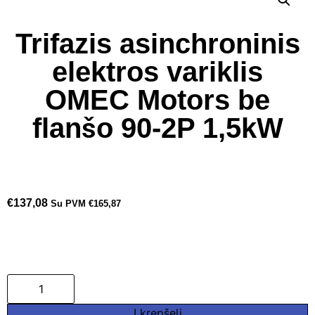
Trifazis asinchroninis
elektros variklis
OMEC Motors be
flanšo 90-2P 1,5kW
€
137,08
Su PVM
€
165,87
Į krepšelį