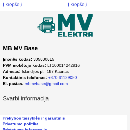
Į krepšelį
Į krepšelį
MB MV Base
Įmonės kodas:
305830615
PVM mokėtojo kodas:
LT100014242916
Adresas:
Islandijos pl., 187 Kaunas
Kontaktinis telefonas:
+370 61139080
El. paštas:
mbmvbase@gmail.com
Svarbi informacija
Prekybos taisyklės ir garantinis
Privatumo politika
Pristatymo informacija