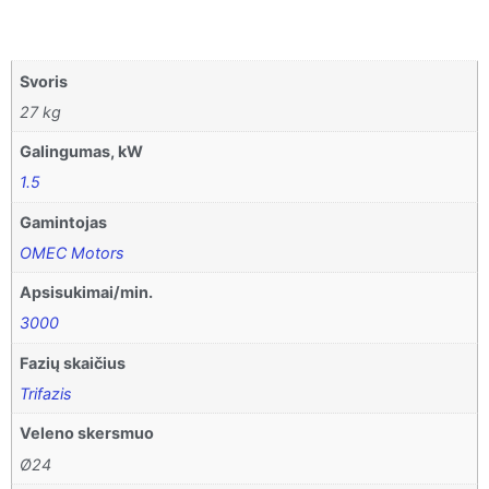
Svoris
27 kg
Galingumas, kW
1.5
Gamintojas
OMEC Motors
Apsisukimai/min.
3000
Fazių skaičius
Trifazis
Veleno skersmuo
Ø24