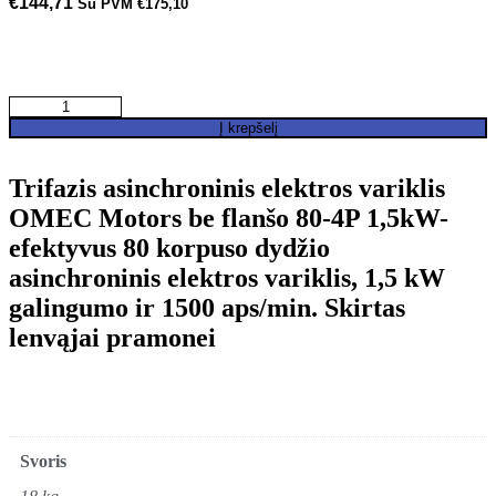
€
144,71
Su PVM
€
175,10
produkto
kiekis:
Į krepšelį
Trifazis
asinchroninis
Trifazis asinchroninis elektros variklis
elektros
variklis
OMEC Motors be flanšo 80-4P 1,5kW-
OMEC
efektyvus 80 korpuso dydžio
Motors
be
asinchroninis elektros variklis, 1,5 kW
flanšo
galingumo ir 1500 aps/min. Skirtas
80-
4P
lenvąjai pramonei
1,5kW
Svoris