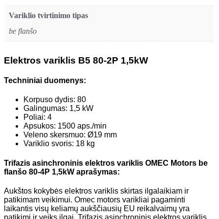
Variklio tvirtinimo tipas
be flanšo
Elektros variklis B5 80-2P 1,5kW
Techniniai duomenys:
Korpuso dydis: 80
Galingumas: 1,5 kW
Poliai: 4
Apsukos: 1500 aps./min
Veleno skersmuo: Ø19 mm
Variklio svoris: 18 kg
Trifazis asinchroninis elektros variklis OMEC Motors be
flanšo 80-4P 1,5kW aprašymas:
Aukštos kokybės elektros variklis skirtas ilgalaikiam ir
patikimam veikimui. Omec motors varikliai pagaminti
laikantis visų keliamų aukščiausių EU reikalvaimų yra
patikimi ir veiks ilgai. Trifazis asinchroninis elektros variklis