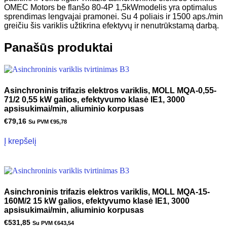
OMEC Motors be flanšo 80-4P 1,5kWmodelis yra optimalus
sprendimas lengvajai pramonei. Su 4 poliais ir 1500 aps./min
greičiu šis variklis užtikrina efektyvų ir nenutrūkstamą darbą.
Panašūs produktai
Asinchroninis trifazis elektros variklis, MOLL MQA-0,55-
71/2 0,55 kW galios, efektyvumo klasė IE1, 3000
apsisukimai/min, aliuminio korpusas
€
79,16
Su PVM
€
95,78
Į krepšelį
Asinchroninis trifazis elektros variklis, MOLL MQA-15-
160M/2 15 kW galios, efektyvumo klasė IE1, 3000
apsisukimai/min, aliuminio korpusas
€
531,85
Su PVM
€
643,54