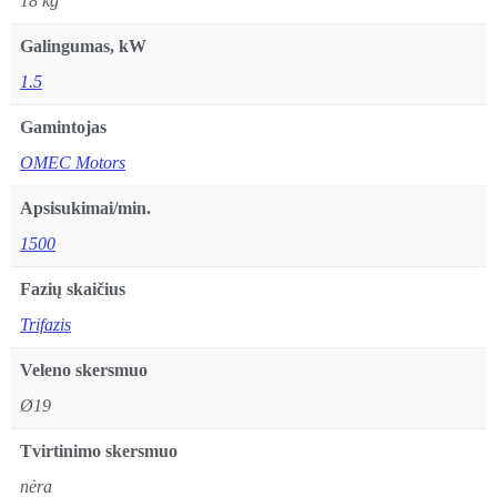
18 kg
Galingumas, kW
1.5
Gamintojas
OMEC Motors
Apsisukimai/min.
1500
Fazių skaičius
Trifazis
Veleno skersmuo
Ø19
Tvirtinimo skersmuo
nėra