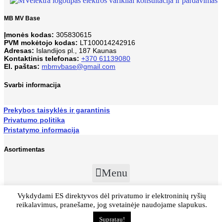
MB MV Base
Įmonės kodas:
305830615
PVM mokėtojo kodas:
LT100014242916
Adresas:
Islandijos pl., 187 Kaunas
Kontaktinis telefonas:
+370 61139080
El. paštas:
mbmvbase@gmail.com
Svarbi informacija
Prekybos taisyklės ir garantinis
Privatumo politika
Pristatymo informacija
Asortimentas
Menu
Vykdydami ES direktyvos dėl privatumo ir elektroninių ryšių
© Visos teisės saugomos MB MV Base 2023
reikalavimus, pranešame, jog svetainėje naudojame slapukus.
Supratau!