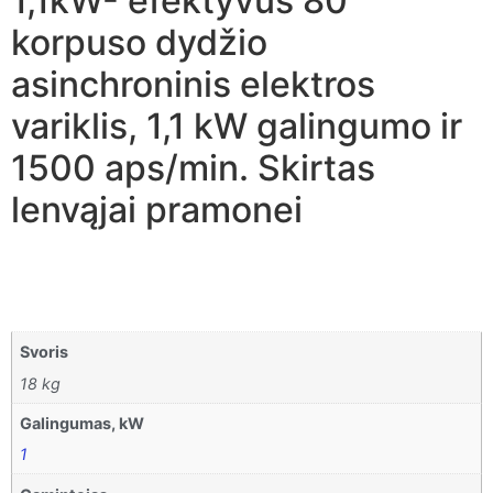
1,1kW- efektyvus 80
korpuso dydžio
asinchroninis elektros
variklis, 1,1 kW galingumo ir
1500 aps/min. Skirtas
lenvąjai pramonei
Svoris
18 kg
Galingumas, kW
1