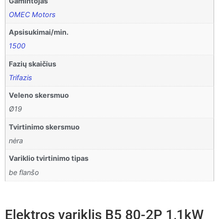
Gamintojas
OMEC Motors
Apsisukimai/min.
1500
Fazių skaičius
Trifazis
Veleno skersmuo
Ø19
Tvirtinimo skersmuo
nėra
Variklio tvirtinimo tipas
be flanšo
Elektros variklis B5 80-2P 1,1kW