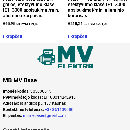
galios, efektyvumo klasė
efektyvumo klasė IE1, 3000
IE1, 3000 apsisukimai/min,
apsisukimai/min, aliuminio
aliuminio korpusas
korpusas
€
65,95
€
218,21
Su PVM
€
79,80
Su PVM
€
264,03
Į krepšelį
Į krepšelį
MB MV Base
Įmonės kodas:
305830615
PVM mokėtojo kodas:
LT100014242916
Adresas:
Islandijos pl., 187 Kaunas
Kontaktinis telefonas:
+370 61139080
El. paštas:
mbmvbase@gmail.com