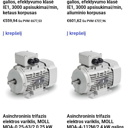
galios, efektyvumo klasė
galios, efektyvumo klasė
IE1, 3000 apsisukimai/min,
IE1, 3000 apsisukimai/min,
ketaus korpusas
aliuminio korpusas
€
559,94
€
601,62
Su PVM
€
677,53
Su PVM
€
727,96
Į krepšelį
Į krepšelį
Asinchroninis trifazis
Asinchroninis trifazis
elektros variklis, MOLL
elektros variklis, MOLL
MQA-0,25-63/2 0,25 kW
MQA-4-112M/2 4 kW galios,