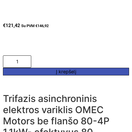
€
121,42
Su PVM
€
146,92
Į krepšelį
Trifazis asinchroninis
elektros variklis OMEC
Motors be flanšo 80-4P