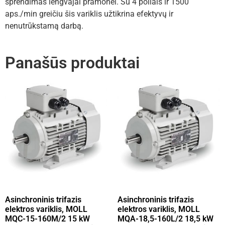
sprendimas lengvajai pramonei. Su 4 poliais ir 1500
aps./min greičiu šis variklis užtikrina efektyvų ir
nenutrūkstamą darbą.
Panašūs produktai
Asinchroninis trifazis
Asinchroninis trifazis
elektros variklis, MOLL
elektros variklis, MOLL
MQC-15-160M/2 15 kW
MQA-18,5-160L/2 18,5 kW