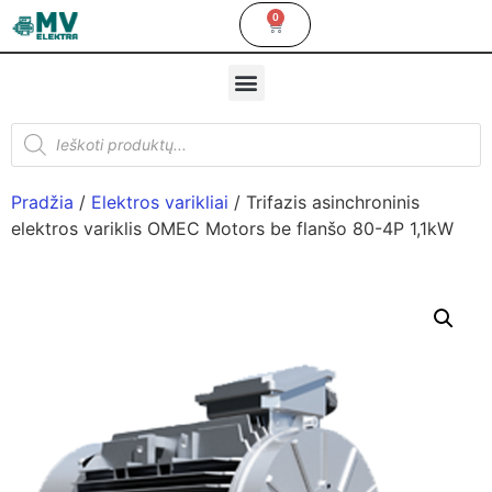
0
Pradžia
/
Elektros varikliai
/ Trifazis asinchroninis
elektros variklis OMEC Motors be flanšo 80-4P 1,1kW