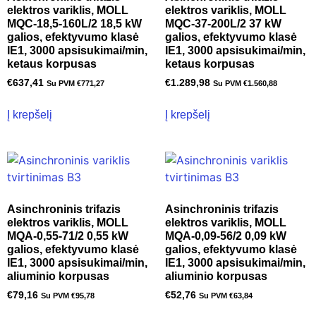
elektros variklis, MOLL
elektros variklis, MOLL
MQC-18,5-160L/2 18,5 kW
MQC-37-200L/2 37 kW
galios, efektyvumo klasė
galios, efektyvumo klasė
IE1, 3000 apsisukimai/min,
IE1, 3000 apsisukimai/min,
ketaus korpusas
ketaus korpusas
€
637,41
€
1.289,98
Su PVM
€
771,27
Su PVM
€
1.560,88
Į krepšelį
Į krepšelį
Asinchroninis trifazis
Asinchroninis trifazis
elektros variklis, MOLL
elektros variklis, MOLL
MQA-0,55-71/2 0,55 kW
MQA-0,09-56/2 0,09 kW
galios, efektyvumo klasė
galios, efektyvumo klasė
IE1, 3000 apsisukimai/min,
IE1, 3000 apsisukimai/min,
aliuminio korpusas
aliuminio korpusas
€
79,16
€
52,76
Su PVM
€
95,78
Su PVM
€
63,84