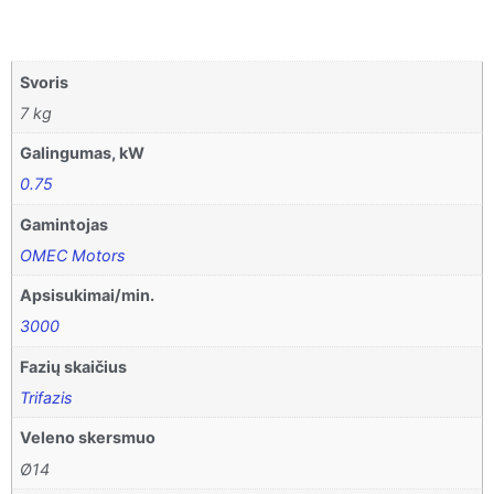
Svoris
7 kg
Galingumas, kW
0.75
Gamintojas
OMEC Motors
Apsisukimai/min.
3000
Fazių skaičius
Trifazis
Veleno skersmuo
Ø14