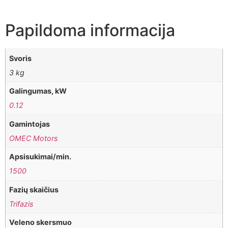
Papildoma informacija
Svoris
3 kg
Galingumas, kW
0.12
Gamintojas
OMEC Motors
Apsisukimai/min.
1500
Fazių skaičius
Trifazis
Veleno skersmuo