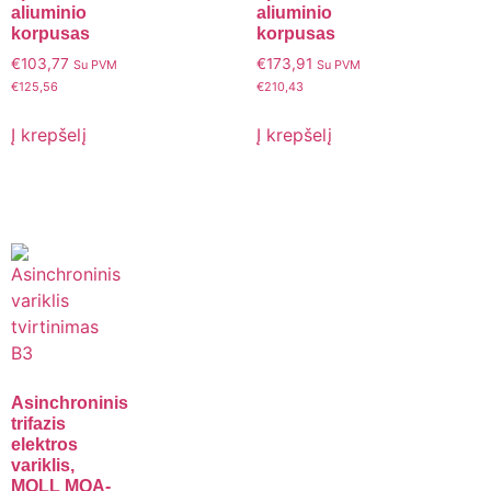
aliuminio
aliuminio
korpusas
korpusas
€
103,77
€
173,91
Su PVM
Su PVM
€
125,56
€
210,43
Į krepšelį
Į krepšelį
Asinchroninis
trifazis
elektros
variklis,
MOLL MQA-