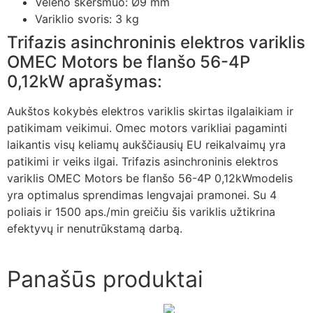
Veleno skersmuo: Ø9 mm
Variklio svoris: 3 kg
Trifazis asinchroninis elektros variklis
OMEC Motors be flanšo 56-4P
0,12kW aprašymas:
Aukštos kokybės elektros variklis skirtas ilgalaikiam ir
patikimam veikimui. Omec motors varikliai pagaminti
laikantis visų keliamų aukščiausių EU reikalvaimų yra
patikimi ir veiks ilgai. Trifazis asinchroninis elektros
variklis OMEC Motors be flanšo 56-4P 0,12kWmodelis
yra optimalus sprendimas lengvajai pramonei. Su 4
poliais ir 1500 aps./min greičiu šis variklis užtikrina
efektyvų ir nenutrūkstamą darbą.
Panašūs produktai