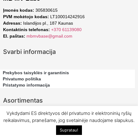
Įmonės kodas:
305830615
PVM mokėtojo kodas:
LT100014242916
Adresas:
Islandijos pl., 187 Kaunas
Kontaktinis telefonas:
+370 61139080
El. paštas:
mbmvbase@gmail.com
Svarbi informacija
Prekybos taisyklės ir garantinis
Privatumo politika
Pristatymo informacija
Asortimentas
Vykdydami ES direktyvos dėl privatumo ir elektroninių ryšių
reikalavimus, pranešame, jog svetainėje naudojame slapukus.
Supratau!
© Visos teisės saugomos MB MV Base 2023