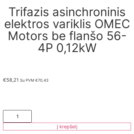
Trifazis asinchroninis
elektros variklis OMEC
Motors be flanšo 56-
4P 0,12kW
€
58,21
Su PVM
€
70,43
Į krepšelį