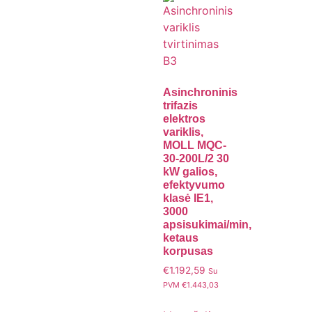
Asinchroninis
trifazis
elektros
variklis,
MOLL MQC-
30-200L/2 30
kW galios,
efektyvumo
klasė IE1,
3000
apsisukimai/min,
ketaus
korpusas
€
1.192,59
Su
PVM
€
1.443,03