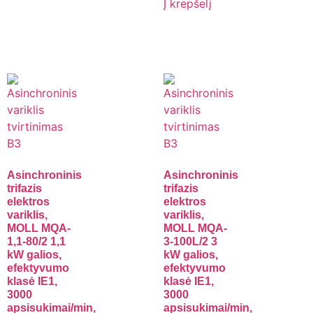
Į krepšelį
Asinchroninis
Asinchroninis
trifazis
trifazis
elektros
elektros
variklis,
variklis,
MOLL MQA-
MOLL MQA-
1,1-80/2 1,1
3-100L/2 3
kW galios,
kW galios,
efektyvumo
efektyvumo
klasė IE1,
klasė IE1,
3000
3000
apsisukimai/min,
apsisukimai/min,