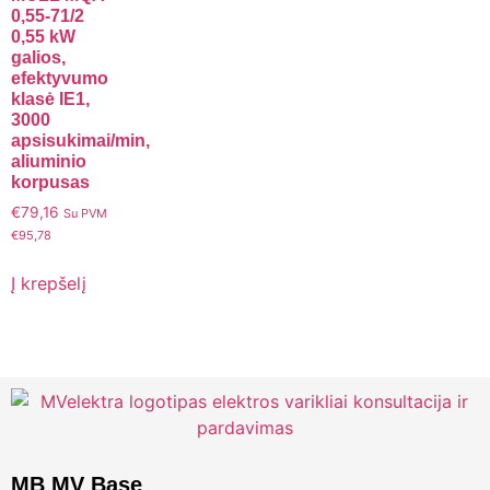
0,55-71/2
0,55 kW
galios,
efektyvumo
klasė IE1,
3000
apsisukimai/min,
aliuminio
korpusas
€
79,16
Su PVM
€
95,78
Į krepšelį
MB MV Base