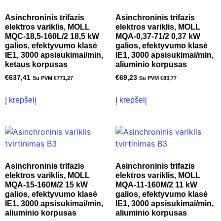
Asinchroninis trifazis
Asinchroninis trifazis
elektros variklis, MOLL
elektros variklis, MOLL
MQC-18,5-160L/2 18,5 kW
MQA-0,37-71/2 0,37 kW
galios, efektyvumo klasė
galios, efektyvumo klasė
IE1, 3000 apsisukimai/min,
IE1, 3000 apsisukimai/min,
ketaus korpusas
aliuminio korpusas
€
637,41
€
69,23
Su PVM
€
771,27
Su PVM
€
83,77
Į krepšelį
Į krepšelį
Asinchroninis trifazis
Asinchroninis trifazis
elektros variklis, MOLL
elektros variklis, MOLL
MQA-15-160M/2 15 kW
MQA-11-160M/2 11 kW
galios, efektyvumo klasė
galios, efektyvumo klasė
IE1, 3000 apsisukimai/min,
IE1, 3000 apsisukimai/min,
aliuminio korpusas
aliuminio korpusas