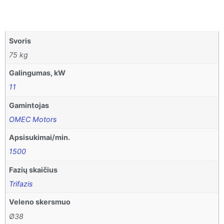
Svoris
75 kg
Galingumas, kW
11
Gamintojas
OMEC Motors
Apsisukimai/min.
1500
Fazių skaičius
Trifazis
Veleno skersmuo
Ø38