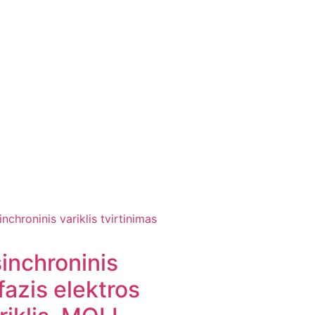
inchroninis
ifazis elektros