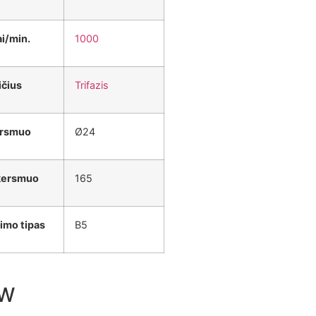
i/min.
1000
ičius
Trifazis
ersmuo
Ø24
skersmuo
165
nimo tipas
B5
kW