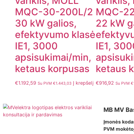
variklis, MOLL
variklis
MQC-30-200L/2
MQC-22
30 kW galios,
22 kW ga
efektyvumo klasė
efektyv
IE1, 3000
IE1, 300
apsisukimai/min,
apsisuki
ketaus korpusas
ketaus 
€
1.192,59
Į krepšelį
€
916,92
Su PVM
€
1.443,03
Su PVM
€
MB MV Ba
Įmonės koda
PVM mokėtoj