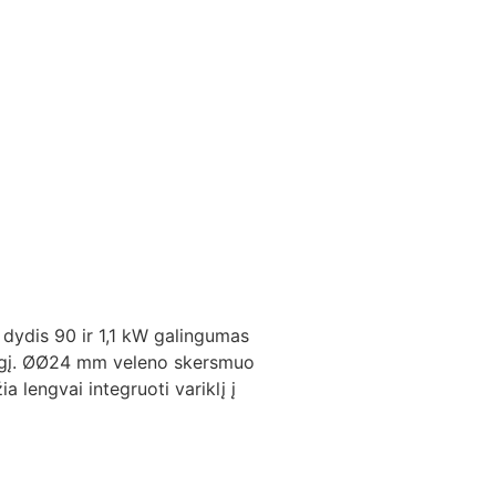
o dydis 90 ir 1,1 kW galingumas
o lygį. ØØ24 mm veleno skersmuo
a lengvai integruoti variklį į