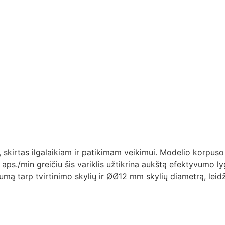
u, skirtas ilgalaikiam ir patikimam veikimui. Modelio korpus
00 aps./min greičiu šis variklis užtikrina aukštą efektyvum
tumą tarp tvirtinimo skylių ir ØØ12 mm skylių diametrą, leidži