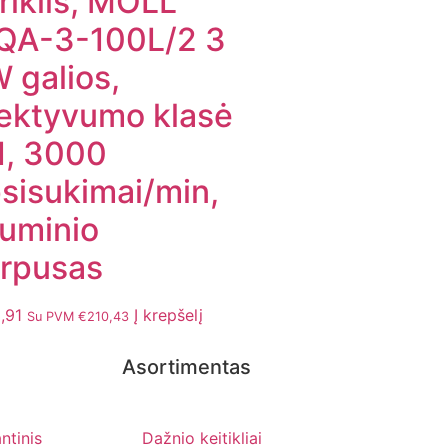
riklis, MOLL
QA-3-100L/2 3
 galios,
ektyvumo klasė
1, 3000
sisukimai/min,
iuminio
rpusas
,91
Į krepšelį
Su PVM
€
210,43
Asortimentas
ntinis
Dažnio keitikliai