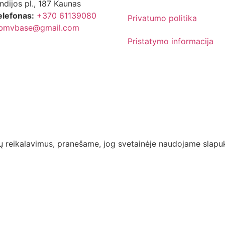
ndijos pl., 187 Kaunas
elefonas:
+370 61139080
Privatumo politika
bmvbase@gmail.com
Pristatymo informacija
ių reikalavimus, pranešame, jog svetainėje naudojame slapu