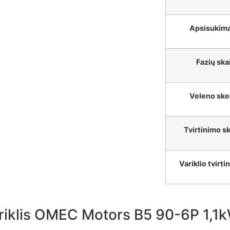
Apsisukima
Fazių ska
Veleno sk
Tvirtinimo 
Variklio tvirti
variklis OMEC Motors B5 90-6P 1,1