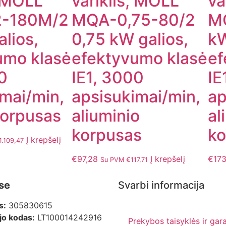
, MOLL
variklis, MOLL
va
-180M/2
MQA-0,75-80/2
M
lios,
0,75 kW galios,
kW
umo klasė
efektyvumo klasė
ef
0
IE1, 3000
IE
mai/min,
apsisukimai/min,
ap
korpusas
aliuminio
al
korpusas
ko
Į krepšelį
1.109,47
€
97,28
Į krepšelį
€
173
Su PVM
€
117,71
se
Svarbi informacija
s:
305830615
o kodas:
LT100014242916
Prekybos taisyklės ir gara