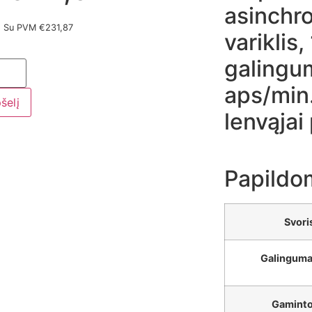
asinchro
Su PVM
€
231,87
variklis,
galingu
aps/min.
pšelį
lenvąjai
Papildo
Svori
Galinguma
Gaminto