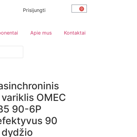
0
Prisijungti
ponentai
Apie mus
Kontaktai
 asinchroninis
 variklis OMEC
B5 90-6P
efektyvus 90
 dydžio