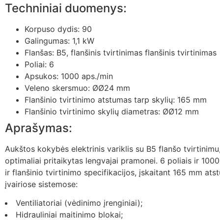
Techniniai duomenys:
Korpuso dydis: 90
Galingumas: 1,1 kW
Flanšas: B5, flanšinis tvirtinimas flanšinis tvirtinimas
Poliai: 6
Apsukos: 1000 aps./min
Veleno skersmuo: ØØ24 mm
Flanšinio tvirtinimo atstumas tarp skylių: 165 mm
Flanšinio tvirtinimo skylių diametras: ØØ12 mm
Aprašymas:
Aukštos kokybės elektrinis variklis su B5 flanšo tvirtinim
optimaliai pritaikytas lengvajai pramonei. 6 poliais ir 10
ir flanšinio tvirtinimo specifikacijos, įskaitant 165 mm ats
įvairiose sistemose:
Ventiliatoriai (vėdinimo įrenginiai);
Hidrauliniai maitinimo blokai;