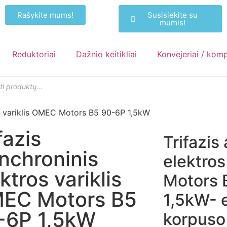
Rašykite mums!
Susisiekite su
mumis!
Reduktoriai
Dažnio keitikliai
Konvejeriai / kom
ros variklis OMEC Motors B5 90-6P 1,5kW
fazis
Trifazis
inchroninis
elektros
ktros variklis
Motors 
EC Motors B5
1,5kW- 
-6P 1,5kW
korpuso