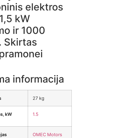
ninis elektros
 1,5 kW
mo ir 1000
 Skirtas
 pramonei
ma informacija
s
27 kg
s, kW
1.5
jas
OMEC Motors