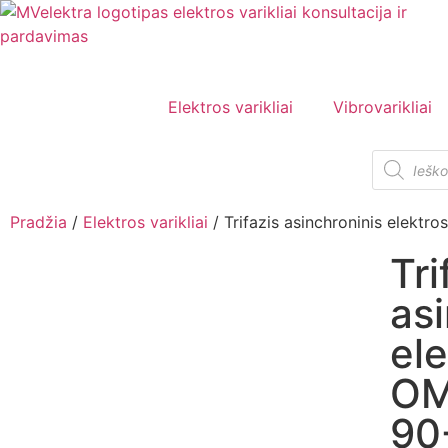
Elektros varikliai
Vibrovarikliai
Pradžia
/
Elektros varikliai
/ Trifazis asinchroninis elekt
Tri
as
ele
OM
90