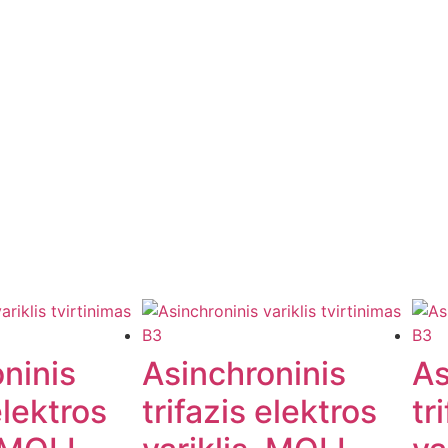
ninis
Asinchroninis
As
elektros
trifazis elektros
tr