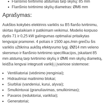
Flanšinio tvirtinimo atstumas tarp skylių: 85 mm
Flanšinio tvirtinimo skylių diametras: ØM6 mm
Aprašymas:
Aukštos kokybės elektrinis variklis su B5 flanšo tvirtinimu,
skirtas ilgalaikiam ir patikimam veikimui. Modelio korpuso
dydis 71 ir 0,25 kW galingumas optimaliai pritaikytas
lengvajai pramonei. 4 poliais ir 1500 aps./min greičiu šis
variklis užtikrina aukštą efektyvumo lygį. ØØ14 mm veleno
skersmuo ir flanšinio tvirtinimo specifikacijos, įskaitant 85
mm atstumą tarp tvirtinimo skylių ir ØM6 mm skylių diametrą,
leidžia lengvai integruoti variklį į įvairiose sistemose:
Ventiliatoriai (vėdinimo įrenginiai);
Hidrauliniai maitinimo blokai;
Siurbliai (vandeniui, kurui, alyvai);
Smulkintuvai (granuliavimas, smulkinimas);
Pavaros (reduktoriai, varikliai);
Generatoriai;