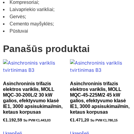
Kompresoriai;
Laivapriekio varikliai;
Gervės;
Cemento mayšyklės;
Pūstuvai
Panašūs produktai
Asinchroninis trifazis
Asinchroninis trifazis
elektros variklis, MOLL
elektros variklis, MOLL
MQC-30-200L/2 30 kW
MQC-45-225M/2 45 kW
galios, efektyvumo klasė
galios, efektyvumo klasė
IE1, 3000 apsisukimai/min,
IE1, 3000 apsisukimai/min,
ketaus korpusas
ketaus korpusas
€
1.192,59
€
1.471,20
Su PVM
€
1.443,03
Su PVM
€
1.780,15
Į krepšelį
Į krepšelį