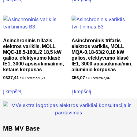
Asinchroninis trifazis
Asinchroninis trifazis
elektros variklis, MOLL
elektros variklis, MOLL
MQC-18,5-160L/2 18,5 kW
MQA-0,18-63/2 0,18 kW
galios, efektyvumo klasė
galios, efektyvumo klasė
IE1, 3000 apsisukimai/min,
IE1, 3000 apsisukimai/min,
ketaus korpusas
aliuminio korpusas
€
637,41
€
56,07
Su PVM
€
771,27
Su PVM
€
67,84
Į krepšelį
Į krepšelį
MB MV Base