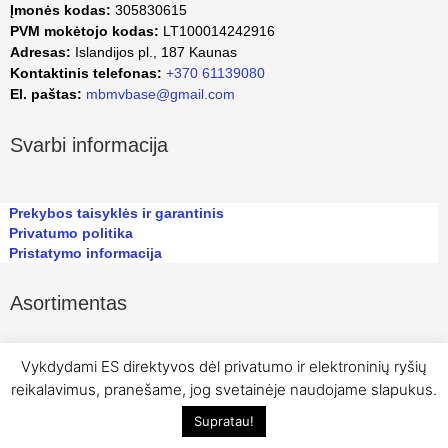
Įmonės kodas:
305830615
PVM mokėtojo kodas:
LT100014242916
Adresas:
Islandijos pl., 187 Kaunas
Kontaktinis telefonas:
+370 61139080
El. paštas:
mbmvbase@gmail.com
Svarbi informacija
Prekybos taisyklės ir garantinis
Privatumo politika
Pristatymo informacija
Asortimentas
Vykdydami ES direktyvos dėl privatumo ir elektroninių ryšių
reikalavimus, pranešame, jog svetainėje naudojame slapukus.
Supratau!
© Visos teisės saugomos MB MV Base 2023