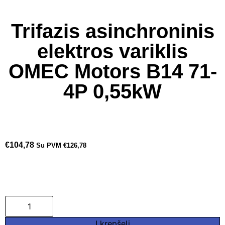
Trifazis asinchroninis
elektros variklis
OMEC Motors B14 71-
4P 0,55kW
€
104,78
Su PVM
€
126,78
Į krepšelį