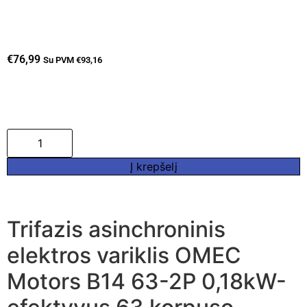
€
76,99
Su PVM
€
93,16
Į krepšelį
Trifazis asinchroninis
elektros variklis OMEC
Motors B14 63-2P 0,18kW-