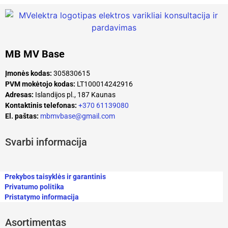
MB MV Base
Įmonės kodas:
305830615
PVM mokėtojo kodas:
LT100014242916
Adresas:
Islandijos pl., 187 Kaunas
Kontaktinis telefonas:
+370 61139080
El. paštas:
mbmvbase@gmail.com
Svarbi informacija
Prekybos taisyklės ir garantinis
Privatumo politika
Pristatymo informacija
Asortimentas