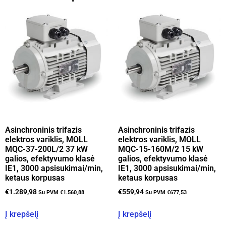
Asinchroninis trifazis
Asinchroninis trifazis
elektros variklis, MOLL
elektros variklis, MOLL
MQC-37-200L/2 37 kW
MQC-15-160M/2 15 kW
galios, efektyvumo klasė
galios, efektyvumo klasė
IE1, 3000 apsisukimai/min,
IE1, 3000 apsisukimai/min,
ketaus korpusas
ketaus korpusas
€
1.289,98
€
559,94
Su PVM
€
1.560,88
Su PVM
€
677,53
Į krepšelį
Į krepšelį