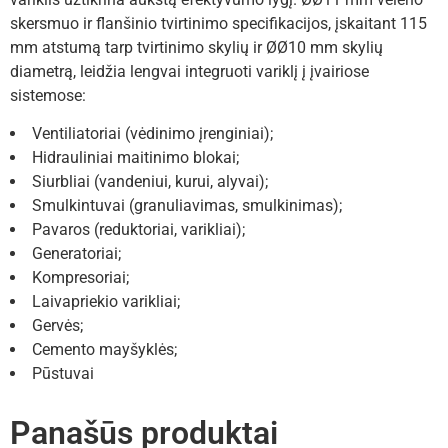
skersmuo ir flanšinio tvirtinimo specifikacijos, įskaitant 115
mm atstumą tarp tvirtinimo skylių ir ØØ10 mm skylių
diametrą, leidžia lengvai integruoti variklį į įvairiose
sistemose:
Ventiliatoriai (vėdinimo įrenginiai);
Hidrauliniai maitinimo blokai;
Siurbliai (vandeniui, kurui, alyvai);
Smulkintuvai (granuliavimas, smulkinimas);
Pavaros (reduktoriai, varikliai);
Generatoriai;
Kompresoriai;
Laivapriekio varikliai;
Gervės;
Cemento mayšyklės;
Pūstuvai
Panašūs produktai