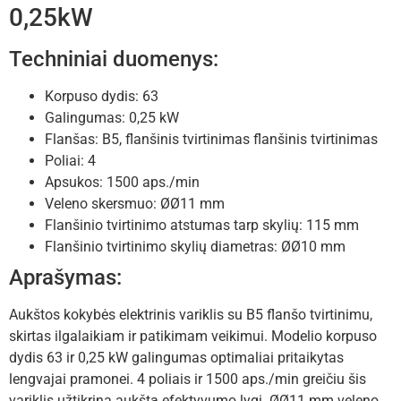
0,25kW
Techniniai duomenys:
Korpuso dydis: 63
Galingumas: 0,25 kW
Flanšas: B5, flanšinis tvirtinimas flanšinis tvirtinimas
Poliai: 4
Apsukos: 1500 aps./min
Veleno skersmuo: ØØ11 mm
Flanšinio tvirtinimo atstumas tarp skylių: 115 mm
Flanšinio tvirtinimo skylių diametras: ØØ10 mm
Aprašymas:
Aukštos kokybės elektrinis variklis su B5 flanšo tvirtinimu,
skirtas ilgalaikiam ir patikimam veikimui. Modelio korpuso
dydis 63 ir 0,25 kW galingumas optimaliai pritaikytas
lengvajai pramonei. 4 poliais ir 1500 aps./min greičiu šis
variklis užtikrina aukštą efektyvumo lygį. ØØ11 mm veleno