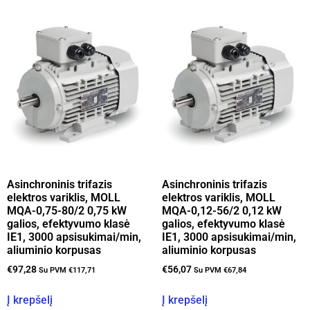
Asinchroninis trifazis
Asinchroninis trifazis
elektros variklis, MOLL
elektros variklis, MOLL
MQA-0,75-80/2 0,75 kW
MQA-0,12-56/2 0,12 kW
galios, efektyvumo klasė
galios, efektyvumo klasė
IE1, 3000 apsisukimai/min,
IE1, 3000 apsisukimai/min,
aliuminio korpusas
aliuminio korpusas
€
97,28
€
56,07
Su PVM
€
117,71
Su PVM
€
67,84
Į krepšelį
Į krepšelį