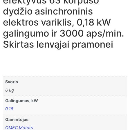
efektyvus 63 korpuso
dydžio asinchroninis
elektros variklis, 0,18 kW
galingumo ir 3000 aps/min.
Skirtas lenvąjai pramonei
Svoris
6 kg
Galingumas, kW
0.18
Gamintojas
OMEC Motors