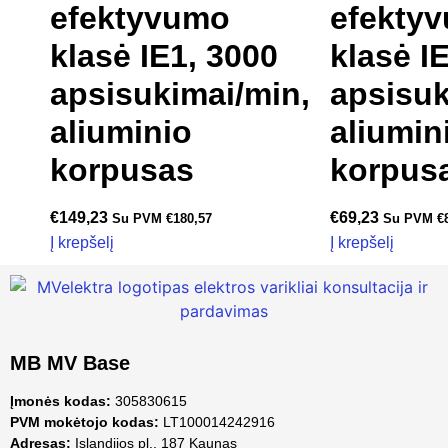
efektyvumo
efekty
klasė IE1, 3000
klasė I
apsisukimai/min,
apsisuk
aliuminio
aliumin
korpusas
korpus
€
149,23
€
69,23
Su PVM
€
180,57
Su PVM
€
Į krepšelį
Į krepšelį
MB MV Base
Įmonės kodas:
305830615
PVM mokėtojo kodas:
LT100014242916
Adresas:
Islandijos pl., 187 Kaunas