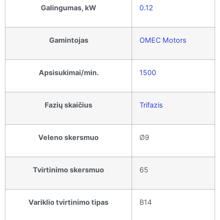
Galingumas, kW
0.12
Gamintojas
OMEC Motors
Apsisukimai/min.
1500
Fazių skaičius
Trifazis
Veleno skersmuo
Ø9
Tvirtinimo skersmuo
65
Variklio tvirtinimo tipas
B14