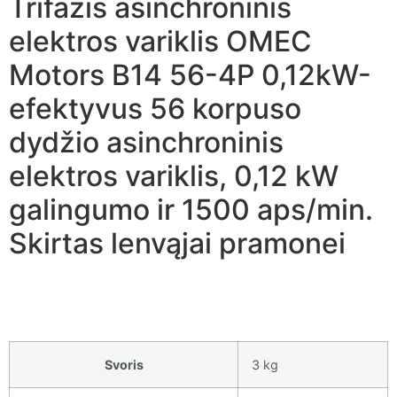
Trifazis asinchroninis
elektros variklis OMEC
Motors B14 56-4P 0,12kW-
efektyvus 56 korpuso
dydžio asinchroninis
elektros variklis, 0,12 kW
galingumo ir 1500 aps/min.
Skirtas lenvąjai pramonei
Svoris
3 kg