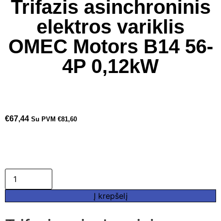
Trifazis asinchroninis
elektros variklis
OMEC Motors B14 56-
4P 0,12kW
€
67,44
Su PVM
€
81,60
Į krepšelį