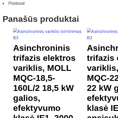
Pūstuvai
Panašūs produktai
Asinchroninis
Asinchr
trifazis elektros
trifazis
variklis, MOLL
varikli
MQC-18,5-
MQC-22
160L/2 18,5 kW
22 kW g
galios,
efekty
efektyvumo
klasė I
klasė IE1, 3000
apsisuk