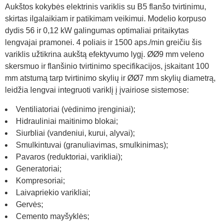
Aukštos kokybės elektrinis variklis su B5 flanšo tvirtinimu,
skirtas ilgalaikiam ir patikimam veikimui. Modelio korpuso
dydis 56 ir 0,12 kW galingumas optimaliai pritaikytas
lengvajai pramonei. 4 poliais ir 1500 aps./min greičiu šis
variklis užtikrina aukštą efektyvumo lygį. ØØ9 mm veleno
skersmuo ir flanšinio tvirtinimo specifikacijos, įskaitant 100
mm atstumą tarp tvirtinimo skylių ir ØØ7 mm skylių diametrą,
leidžia lengvai integruoti variklį į įvairiose sistemose:
Ventiliatoriai (vėdinimo įrenginiai);
Hidrauliniai maitinimo blokai;
Siurbliai (vandeniui, kurui, alyvai);
Smulkintuvai (granuliavimas, smulkinimas);
Pavaros (reduktoriai, varikliai);
Generatoriai;
Kompresoriai;
Laivapriekio varikliai;
Gervės;
Cemento mayšyklės;