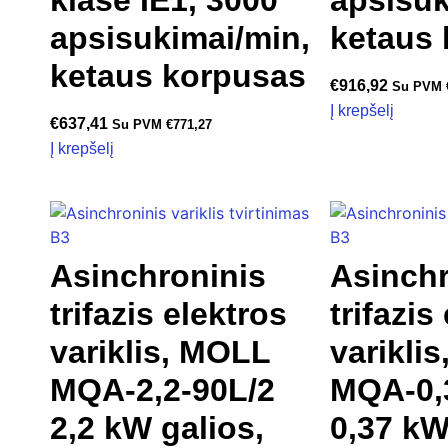
apsisukimai/min,
ketaus
ketaus korpusas
€
916,92
Su PVM
Į krepšelį
€
637,41
Su PVM
€
771,27
Į krepšelį
Asinchroninis
Asinchr
trifazis elektros
trifazis
variklis, MOLL
varikli
MQA-2,2-90L/2
MQA-0,
2,2 kW galios,
0,37 kW