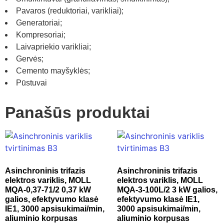
Pavaros (reduktoriai, varikliai);
Generatoriai;
Kompresoriai;
Laivapriekio varikliai;
Gervės;
Cemento mayšyklės;
Pūstuvai
Panašūs produktai
Asinchroninis trifazis
Asinchroninis trifazis
elektros variklis, MOLL
elektros variklis, MOLL
MQA-0,37-71/2 0,37 kW
MQA-3-100L/2 3 kW galios,
galios, efektyvumo klasė
efektyvumo klasė IE1,
IE1, 3000 apsisukimai/min,
3000 apsisukimai/min,
aliuminio korpusas
aliuminio korpusas