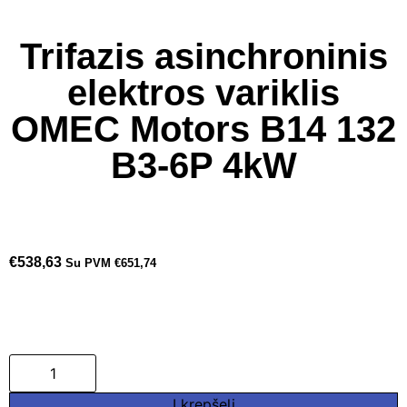
Trifazis asinchroninis
elektros variklis
OMEC Motors B14 132
B3-6P 4kW
€
538,63
Su PVM
€
651,74
Į krepšelį