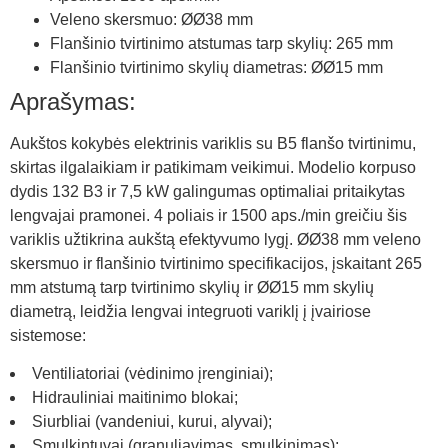
Veleno skersmuo: ØØ38 mm
Flanšinio tvirtinimo atstumas tarp skylių: 265 mm
Flanšinio tvirtinimo skylių diametras: ØØ15 mm
Aprašymas:
Aukštos kokybės elektrinis variklis su B5 flanšo tvirtinimu,
skirtas ilgalaikiam ir patikimam veikimui. Modelio korpuso
dydis 132 B3 ir 7,5 kW galingumas optimaliai pritaikytas
lengvajai pramonei. 4 poliais ir 1500 aps./min greičiu šis
variklis užtikrina aukštą efektyvumo lygį. ØØ38 mm veleno
skersmuo ir flanšinio tvirtinimo specifikacijos, įskaitant 265
mm atstumą tarp tvirtinimo skylių ir ØØ15 mm skylių
diametrą, leidžia lengvai integruoti variklį į įvairiose
sistemose:
Ventiliatoriai (vėdinimo įrenginiai);
Hidrauliniai maitinimo blokai;
Siurbliai (vandeniui, kurui, alyvai);
Smulkintuvai (granuliavimas, smulkinimas);