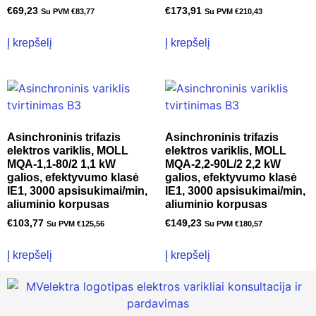
€
69,23
€
173,91
Su PVM
€
83,77
Su PVM
€
210,43
Į krepšelį
Į krepšelį
Asinchroninis trifazis
Asinchroninis trifazis
elektros variklis, MOLL
elektros variklis, MOLL
MQA-1,1-80/2 1,1 kW
MQA-2,2-90L/2 2,2 kW
galios, efektyvumo klasė
galios, efektyvumo klasė
IE1, 3000 apsisukimai/min,
IE1, 3000 apsisukimai/min,
aliuminio korpusas
aliuminio korpusas
€
103,77
€
149,23
Su PVM
€
125,56
Su PVM
€
180,57
Į krepšelį
Į krepšelį