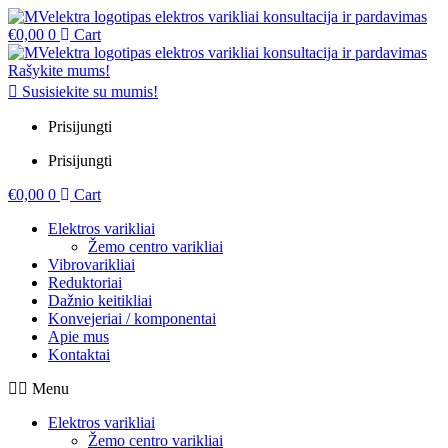
€
0,00
0
Cart
Rašykite mums!
Susisiekite su mumis!
Prisijungti
Prisijungti
€
0,00
0
Cart
Elektros varikliai
Žemo centro varikliai
Vibrovarikliai
Reduktoriai
Dažnio keitikliai
Konvejeriai / komponentai
Apie mus
Kontaktai
Menu
Elektros varikliai
Žemo centro varikliai