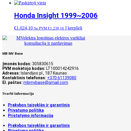
Honda Insight 1999~2006
€
1.024,10
Į krepšelį
Su PVM
€
1.239,16
MB MV Base
Įmonės kodas:
305830615
PVM mokėtojo kodas:
LT100014242916
Adresas:
Islandijos pl., 187 Kaunas
Kontaktinis telefonas:
+370 61139080
El. paštas:
mbmvbase@gmail.com
Svarbi informacija
Prekybos taisyklės ir garantinis
Privatumo politika
Pristatymo informacija
Prekybos taisyklės ir garantinis
Privatumo politika