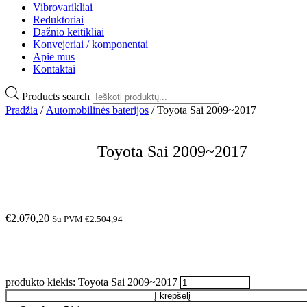
Vibrovarikliai
Reduktoriai
Dažnio keitikliai
Konvejeriai / komponentai
Apie mus
Kontaktai
Products search
Pradžia
/
Automobilinės baterijos
/ Toyota Sai 2009~2017
Toyota Sai 2009~2017
€
2.070,20
Su PVM
€
2.504,94
produkto kiekis: Toyota Sai 2009~2017
Į krepšelį