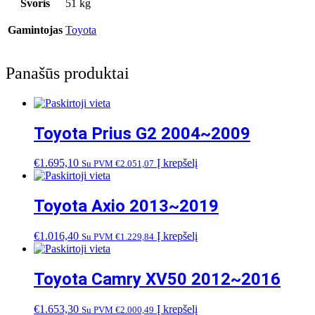
Svoris
51 kg
Gamintojas
Toyota
Panašūs produktai
Toyota Prius G2 2004~2009
€
1.695,10
Į krepšelį
Su PVM
€
2.051,07
Toyota Axio 2013~2019
€
1.016,40
Į krepšelį
Su PVM
€
1.229,84
Toyota Camry XV50 2012~2016
€
1.653,30
Į krepšelį
Su PVM
€
2.000,49