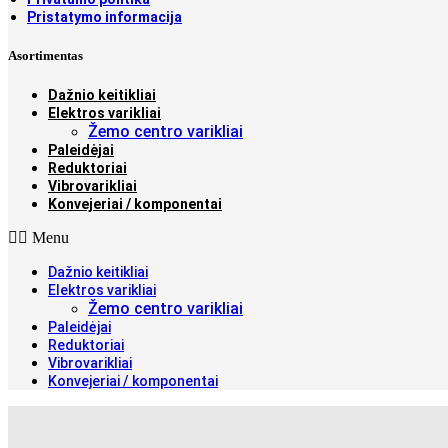
Pristatymo informacija
Asortimentas
Dažnio keitikliai
Elektros varikliai
Žemo centro varikliai
Paleidėjai
Reduktoriai
Vibrovarikliai
Konvejeriai / komponentai
Menu
Dažnio keitikliai
Elektros varikliai
Žemo centro varikliai
Paleidėjai
Reduktoriai
Vibrovarikliai
Konvejeriai / komponentai