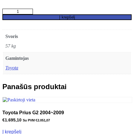
produkto
kiekis:
Į krepšelį
Toyota
Prius
G1
Svoris
2000~2003
57 kg
Gamintojas
Toyota
Panašūs produktai
Toyota Prius G2 2004~2009
€
1.695,10
Su PVM
€
2.051,07
Į krepšelį