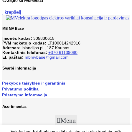
€
735,90
Su PVM
€
890,44
Į krepšelį
MB MV Base
Įmonės kodas:
305830615
PVM mokėtojo kodas:
LT100014242916
Adresas:
Islandijos pl., 187 Kaunas
Kontaktinis telefonas:
+370 61139080
El. paštas:
mbmvbase@gmail.com
Svarbi informacija
Prekybos taisyklės ir garantinis
Privatumo politika
Pristatymo informacija
Asortimentas
Menu
Vykdydami ES direktyvos dėl privatumo ir elektroninių ryšių