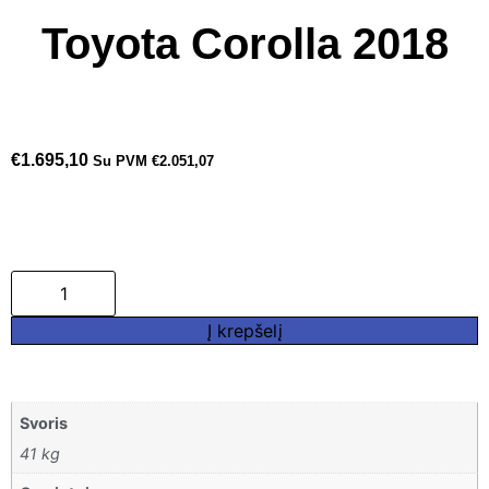
Toyota Corolla 2018
€
1.695,10
Su PVM
€
2.051,07
Į krepšelį
Svoris
41 kg