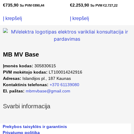
€
735,90
€
2.253,90
Su PVM
€
890,44
Su PVM
€
2.727,22
Į krepšelį
Į krepšelį
MB MV Base
Įmonės kodas:
305830615
PVM mokėtojo kodas:
LT100014242916
Adresas:
Islandijos pl., 187 Kaunas
Kontaktinis telefonas:
+370 61139080
El. paštas:
mbmvbase@gmail.com
Svarbi informacija
Prekybos taisyklės ir garantinis
Privatumo politika