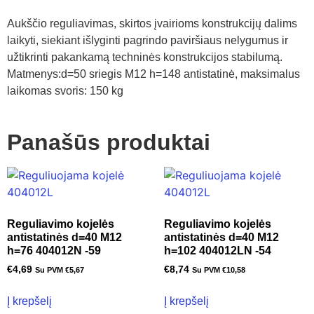
Aukščio reguliavimas, skirtos įvairioms konstrukcijų dalims
laikyti, siekiant išlyginti pagrindo paviršiaus nelygumus ir
užtikrinti pakankamą techninės konstrukcijos stabilumą.
Matmenys:d=50 sriegis M12 h=148 antistatinė, maksimalus
laikomas svoris: 150 kg
Panašūs produktai
Reguliavimo kojelės
Reguliavimo kojelės
antistatinės d=40 M12
antistatinės d=40 M12
h=76 404012N -59
h=102 404012LN -54
€
4,69
€
8,74
Su PVM
€
5,67
Su PVM
€
10,58
Į krepšelį
Į krepšelį