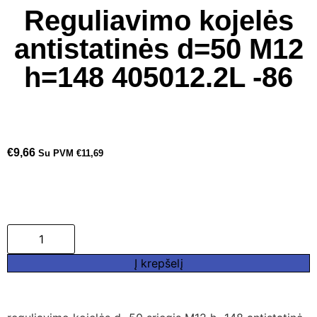
Reguliavimo kojelės
antistatinės d=50 M12
h=148 405012.2L -86
€
9,66
Su PVM
€
11,69
Į krepšelį