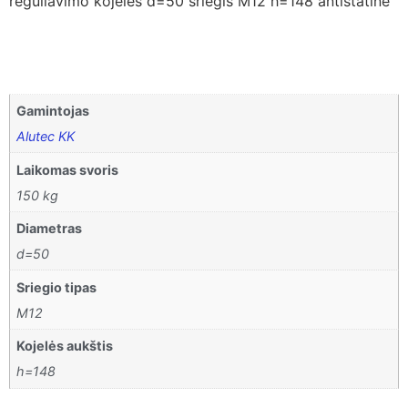
reguliavimo kojelės d=50 sriegis M12 h=148 antistatinė
Gamintojas
Alutec KK
Laikomas svoris
150 kg
Diametras
d=50
Sriegio tipas
M12
Kojelės aukštis
h=148