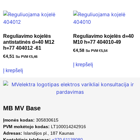
Reguliavimo kojelės
Reguliavimo kojelės d=40
antistatinės d=40 M12
M10 h=77 404010-49
h=77 404012 -61
€
4,58
Su PVM
€
5,54
€
4,51
Su PVM
€
5,46
Į krepšelį
Į krepšelį
MB MV Base
Įmonės kodas:
305830615
PVM mokėtojo kodas:
LT100014242916
Adresas:
Islandijos pl., 187 Kaunas
Kontaktinis telefonas:
+370 61139080