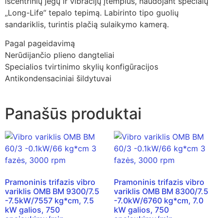
išcentrinių jėgų ir vibracijų įtempius, naudojant specialų
„Long-Life“ tepalo tepimą. Labirinto tipo guolių
sandariklis, turintis plačią sulaikymo kamerą.
Pagal pageidavimą
Nerūdijančio plieno dangteliai
Specialios tvirtinimo skylių konfigūracijos
Antikondensaciniai šildytuvai
Panašūs produktai
Pramoninis trifazis vibro
Pramoninis trifazis vibro
variklis OMB BM 9300/7.5
variklis OMB BM 8300/7.5
-7.5kW/7557 kg*cm, 7.5
-7.0kW/6760 kg*cm, 7.0
kW galios, 750
kW galios, 750