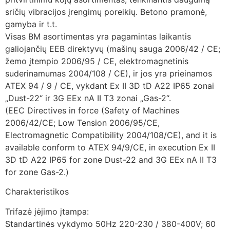
sričių vibracijos įrengimų poreikių. Betono pramonė,
gamyba ir t.t.
Visas BM asortimentas yra pagamintas laikantis
galiojančių EEB direktyvų (mašinų sauga 2006/42 / CE;
žemo įtempio 2006/95 / CE, elektromagnetinis
suderinamumas 2004/108 / CE), ir jos yra prieinamos
ATEX 94 / 9 / CE, vykdant Ex II 3D tD A22 IP65 zonai
„Dust-22“ ir 3G EEx nA II T3 zonai „Gas-2“.
(EEC Directives in force (Safety of Machines
2006/42/CE; Low Tension 2006/95/CE,
Electromagnetic Compatibility 2004/108/CE), and it is
available conform to ATEX 94/9/CE, in execution Ex II
3D tD A22 IP65 for zone Dust-22 and 3G EEx nA II T3
for zone Gas-2.)
Charakteristikos
Trifazė įėjimo įtampa:
Standartinės vykdymo 50Hz 220-230 / 380-400V; 60