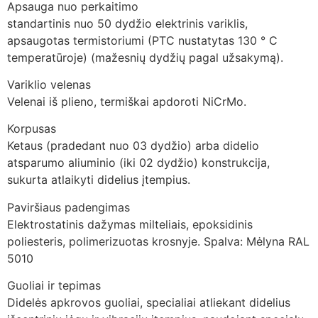
Apsauga nuo perkaitimo
standartinis nuo 50 dydžio elektrinis variklis,
apsaugotas termistoriumi (PTC nustatytas 130 ° C
temperatūroje) (mažesnių dydžių pagal užsakymą).
Variklio velenas
Velenai iš plieno, termiškai apdoroti NiCrMo.
Korpusas
Ketaus (pradedant nuo 03 dydžio) arba didelio
atsparumo aliuminio (iki 02 dydžio) konstrukcija,
sukurta atlaikyti didelius įtempius.
Paviršiaus padengimas
Elektrostatinis dažymas milteliais, epoksidinis
poliesteris, polimerizuotas krosnyje. Spalva: Mėlyna RAL
5010
Guoliai ir tepimas
Didelės apkrovos guoliai, specialiai atliekant didelius