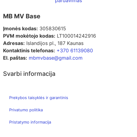
MB MV Base
Įmonės kodas:
305830615
PVM mokėtojo kodas:
LT100014242916
Adresas:
Islandijos pl., 187 Kaunas
Kontaktinis telefonas:
+370 61139080
El. paštas:
mbmvbase@gmail.com
Svarbi informacija
Prekybos taisyklės ir garantinis
Privatumo politika
Pristatymo informacija