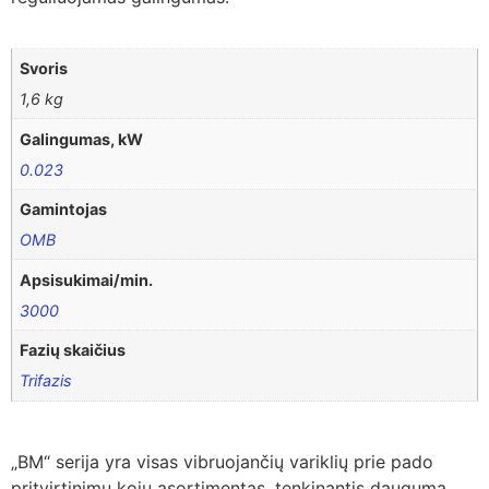
Svoris
1,6 kg
Galingumas, kW
0.023
Gamintojas
OMB
Apsisukimai/min.
3000
Fazių skaičius
Trifazis
„BM“ serija yra visas vibruojančių variklių prie pado
pritvirtinimu kojų asortimentas, tenkinantis daugumą