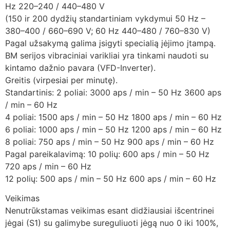
Hz 220–240 / 440–480 V
(150 ir 200 dydžių standartiniam vykdymui 50 Hz –
380–400 / 660–690 V; 60 Hz 440–480 / 760–830 V)
Pagal užsakymą galima įsigyti specialią įėjimo įtampą.
BM serijos vibraciniai varikliai yra tinkami naudoti su
kintamo dažnio pavara (VFD-Inverter).
Greitis (virpesiai per minutę).
Standartinis: 2 poliai: 3000 aps / min – 50 Hz 3600 aps
/ min – 60 Hz
4 poliai: 1500 aps / min – 50 Hz 1800 aps / min – 60 Hz
6 poliai: 1000 aps / min – 50 Hz 1200 aps / min – 60 Hz
8 poliai: 750 aps / min – 50 Hz 900 aps / min – 60 Hz
Pagal pareikalavimą: 10 polių: 600 aps / min – 50 Hz
720 aps / min – 60 Hz
12 polių: 500 aps / min – 50 Hz 600 aps / min – 60 Hz
Veikimas
Nenutrūkstamas veikimas esant didžiausiai išcentrinei
jėgai (S1) su galimybe sureguliuoti jėgą nuo 0 iki 100%,