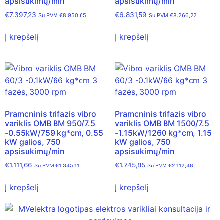
apsisukimų/min
apsisukimų/min
€
7.397,23
€
6.831,59
Su PVM
€
8.950,65
Su PVM
€
8.266,22
Į krepšelį
Į krepšelį
Pramoninis trifazis vibro
Pramoninis trifazis vibro
variklis OMB BM 950/7.5
variklis OMB BM 1500/7.5
-0.55kW/759 kg*cm, 0.55
-1.15kW/1260 kg*cm, 1.15
kW galios, 750
kW galios, 750
apsisukimų/min
apsisukimų/min
€
1.111,66
€
1.745,85
Su PVM
€
1.345,11
Su PVM
€
2.112,48
Į krepšelį
Į krepšelį