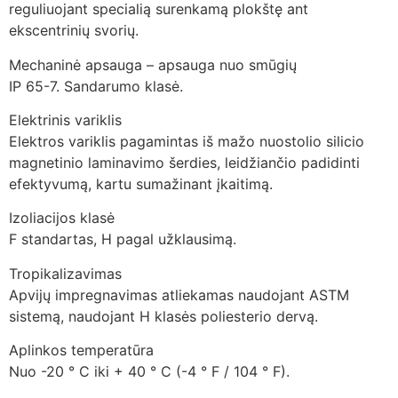
reguliuojant specialią surenkamą plokštę ant
ekscentrinių svorių.
Mechaninė apsauga – apsauga nuo smūgių
IP 65-7. Sandarumo klasė.
Elektrinis variklis
Elektros variklis pagamintas iš mažo nuostolio silicio
magnetinio laminavimo šerdies, leidžiančio padidinti
efektyvumą, kartu sumažinant įkaitimą.
Izoliacijos klasė
F standartas, H pagal užklausimą.
Tropikalizavimas
Apvijų impregnavimas atliekamas naudojant ASTM
sistemą, naudojant H klasės poliesterio dervą.
Aplinkos temperatūra
Nuo -20 ° C iki + 40 ° C (-4 ° F / 104 ° F).