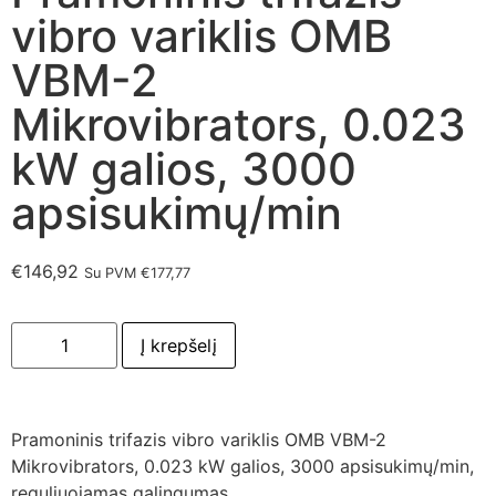
vibro variklis OMB
VBM-2
Mikrovibrators, 0.023
kW galios, 3000
apsisukimų/min
€
146,92
Su PVM
€
177,77
Į krepšelį
Pramoninis trifazis vibro variklis OMB VBM-2
Mikrovibrators, 0.023 kW galios, 3000 apsisukimų/min,
reguliuojamas galingumas.