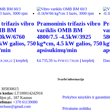
trifazis vibro
Pramoninis trifazis vibro
Pr
OMB BM
variklis OMB BM
va
7.0kW/6760
4800/7.5 -4.5kW/3925
58
kW galios, 750
kg*cm, 4.5 kW galios, 750
kg
/min
apsisukimų/min
ap
Į krepšelį
€
4.735,59
Į krepšelį
Dau
€
8.266,22
Su PVM
€
5.730,06
Svarbi informacija
305830615
 kodas:
LT100014242916
Prekybos taisyklės ir garantini
dijos pl., 187 Kaunas
lefonas:
+370 61139080
mvbase@gmail.com
Privatumo politika