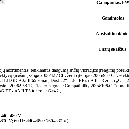
elį
Galingumas, k
Gamintojas
Apsisukimai/min
Fazių skaičius
kojų asortimentas, tenkinantis daugumą sričių vibracijos įrengimų poreik
irektyvų (mašinų sauga 2006/42 / CE; žemo įtempio 2006/95 / CE, ele
Ex II 3D tD A22 IP65 zonai „Dust-22“ ir 3G EEx nA II T3 zonai „Gas-2
sion 2006/95/CE, Electromagnetic Compatibility 2004/108/CE), and it
3G EEx nA II T3 for zone Gas-2.)
/ 440–480 V
0–690 V; 60 Hz 440–480 / 760–830 V)