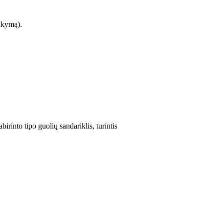
sakymą).
irinto tipo guolių sandariklis, turintis