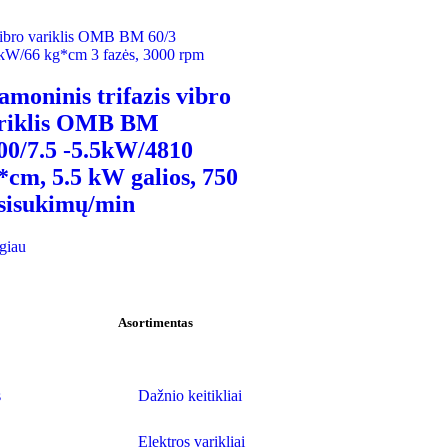
amoninis trifazis vibro
riklis OMB BM
00/7.5 -5.5kW/4810
*cm, 5.5 kW galios, 750
sisukimų/min
giau
Asortimentas
s
Dažnio keitikliai
Elektros varikliai