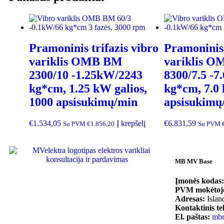
Pramoninis trifazis vibro
Pramoninis 
variklis OMB BM
variklis 
2300/10 -1.25kW/2243
8300/7.5 -
kg*cm, 1.25 kW galios,
kg*cm, 7.0 
1000 apsisukimų/min
apsisukimų
€
1.534,05
Į krepšelį
€
6.831,59
Su PVM
€
1.856,20
Su PVM
MB MV Base
Įmonės kodas:
PVM mokėtojo
Adresas:
Islan
Kontaktinis te
El. paštas:
mb