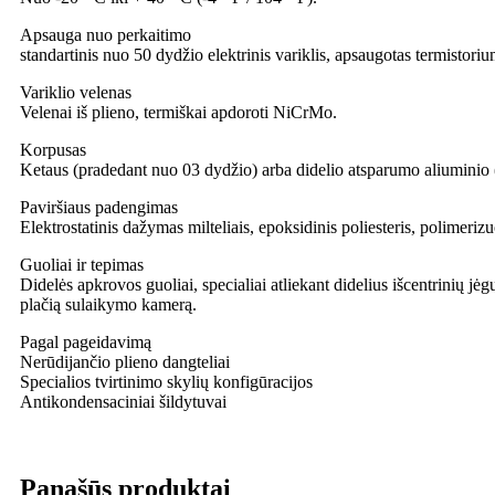
Apsauga nuo perkaitimo
standartinis nuo 50 dydžio elektrinis variklis, apsaugotas termisto
Variklio velenas
Velenai iš plieno, termiškai apdoroti NiCrMo.
Korpusas
Ketaus (pradedant nuo 03 dydžio) arba didelio atsparumo aliuminio (i
Paviršiaus padengimas
Elektrostatinis dažymas milteliais, epoksidinis poliesteris, polime
Guoliai ir tepimas
Didelės apkrovos guoliai, specialiai atliekant didelius išcentrinių jėg
plačią sulaikymo kamerą.
Pagal pageidavimą
Nerūdijančio plieno dangteliai
Specialios tvirtinimo skylių konfigūracijos
Antikondensaciniai šildytuvai
Panašūs produktai