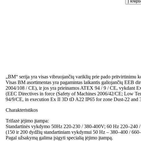
Į krepš
„BM“ serija yra visas vibruojančių variklių prie pado pritvirtinimu 
Visas BM asortimentas yra pagamintas laikantis galiojančių EEB d
2004/108 / CE), ir jos yra prieinamos ATEX 94 / 9 / CE, vykdant 
(EEC Directives in force (Safety of Machines 2006/42/CE; Low Ten
94/9/CE, in execution Ex II 3D tD A22 IP65 for zone Dust-22 and 
Charakteristikos
Trifazė įėjimo įtampa:
Standartinės vykdymo 50Hz 220-230 / 380-400V; 60 Hz 220–240 
(150 ir 200 dydžių standartiniam vykdymui 50 Hz – 380–400 / 66
Pagal užsakymą galima įsigyti specialią įėjimo įtampą.