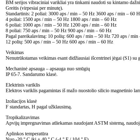
BM serijos vibraciniai varikliai yra tinkami naudoti su kintamo daž
Greitis (virpesiai per minutę).
Standartinis: 2 poliai: 3000 aps / min – 50 Hz 3600 aps / min – 60 
4 poliai: 1500 aps / min – 50 Hz 1800 aps / min – 60 Hz
6 poliai: 1000 aps / min – 50 Hz 1200 aps / min – 60 Hz
8 poliai: 750 aps / min – 50 Hz 900 aps / min – 60 Hz
Pagal pareikalavimą: 10 polių: 600 aps / min – 50 Hz 720 aps / min
12 polių: 500 aps / min – 50 Hz 600 aps / min – 60 Hz
Veikimas
Nenutrūkstamas veikimas esant didžiausiai išcentrinei jėgai (S1) su 
Mechaninė apsauga – apsauga nuo smūgių
IP 65-7. Sandarumo klasė.
Elektrinis variklis
Elektros variklis pagamintas iš mažo nuostolio silicio magnetinio la
Izoliacijos klasė
F standartas, H pagal užklausimą.
Tropikalizavimas
Apvijų impregnavimas atliekamas naudojant ASTM sistemą, naudojan
Aplinkos temperatūra
Nuo -20 ° C iki + 40 ° C (-4 ° F / 104 ° F).