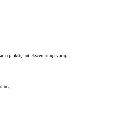
amą plokštę ant ekscentrinių svorių.
aitimą.