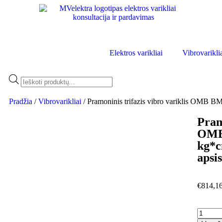
Elektros varikliai
Vibrovarikli
Pradžia
/
Vibrovarikliai
/ Pramoninis trifazis vibro variklis OMB 
Pram
OMB 
kg*c
apsi
€
814,1