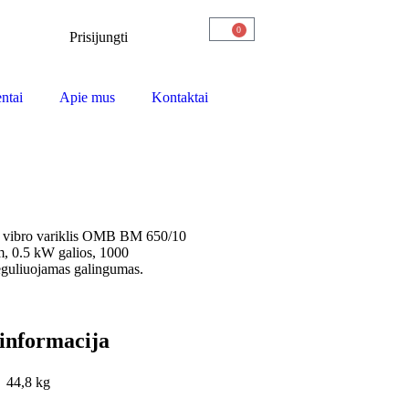
0
Prisijungti
ntai
Apie mus
Kontaktai
is vibro variklis OMB BM 650/10
, 0.5 kW galios, 1000
eguliuojamas galingumas.
informacija
44,8 kg