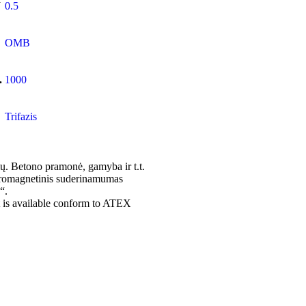
W
0.5
OMB
.
1000
Trifazis
ių. Betono pramonė, gamyba ir t.t.
ktromagnetinis suderinamumas
“.
 is available conform to ATEX