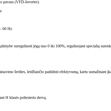
nio pavara (VFD-Inverter).
Hz
 – 60 Hz
galimybe sureguliuoti jėgą nuo 0 iki 100%, reguliuojant specialią surenk
minavimo šerdies, leidžiančio padidinti efektyvumą, kartu sumažinant įk
t H klasės poliesterio dervą.