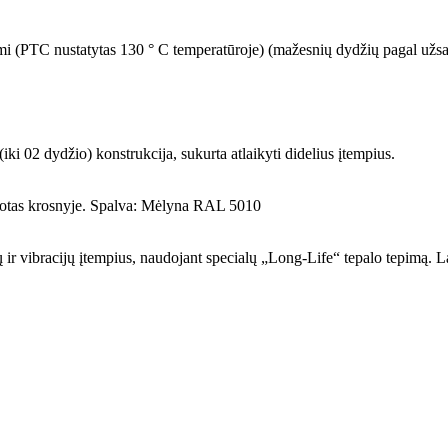
riumi (PTC nustatytas 130 ° C temperatūroje) (mažesnių dydžių pagal už
ki 02 dydžio) konstrukcija, sukurta atlaikyti didelius įtempius.
rizuotas krosnyje. Spalva: Mėlyna RAL 5010
ų ir vibracijų įtempius, naudojant specialų „Long-Life“ tepalo tepimą. Lab