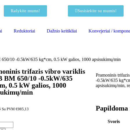
Rašykite mums!
Susisiekite su mumis!
ai
Reduktoriai
Dažnio keitikliai
Konvejeriai / kompone
BM 650/10 -0.5kW/635 kg*cm, 0.5 kW galios, 1000 apsisukimų/min
oninis trifazis vibro variklis
Pramoninis trifaz
BM 650/10 -0.5kW/635
-0.5kW/635 kg*cm
m, 0.5 kW galios, 1000
apsisukimų/min, r
sukimų/min
Papildoma 
6
Su PVM
€
985,13
Svoris