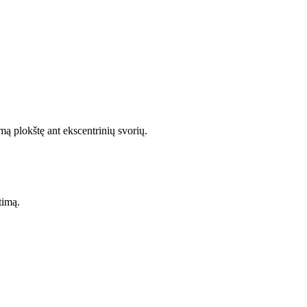
mą plokštę ant ekscentrinių svorių.
timą.