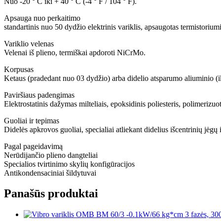
Nuo -20 ° C iki + 40 ° C (-4 ° F / 104 ° F).
Apsauga nuo perkaitimo
standartinis nuo 50 dydžio elektrinis variklis, apsaugotas termistori
Variklio velenas
Velenai iš plieno, termiškai apdoroti NiCrMo.
Korpusas
Ketaus (pradedant nuo 03 dydžio) arba didelio atsparumo aliuminio (iki
Paviršiaus padengimas
Elektrostatinis dažymas milteliais, epoksidinis poliesteris, polimeri
Guoliai ir tepimas
Didelės apkrovos guoliai, specialiai atliekant didelius išcentrinių jėgų
Pagal pageidavimą
Nerūdijančio plieno dangteliai
Specialios tvirtinimo skylių konfigūracijos
Antikondensaciniai šildytuvai
Panašūs produktai