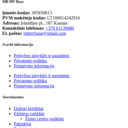
MB MV Base
Įmonės kodas:
305830615
PVM mokėtojo kodas:
LT100014242916
Adresas:
Islandijos pl., 187 Kaunas
Kontaktinis telefonas:
+370 61139080
El. paštas:
mbmvbase@gmail.com
Svarbi informacija
Prekybos taisyklės ir garantinis
Privatumo politika
Pristatymo informacija
Prekybos taisyklės ir garantinis
Privatumo politika
Pristatymo informacija
Asortimentas
Dažnio keitikliai
Elektros varikliai
Žemo centro varikliai
Paleidėjai