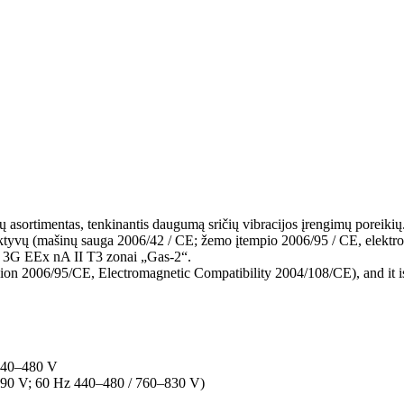
jų asortimentas, tenkinantis daugumą sričių vibracijos įrengimų poreiki
ektyvų (mašinų sauga 2006/42 / CE; žemo įtempio 2006/95 / CE, elektr
r 3G EEx nA II T3 zonai „Gas-2“.
ion 2006/95/CE, Electromagnetic Compatibility 2004/108/CE), and it 
 440–480 V
–690 V; 60 Hz 440–480 / 760–830 V)