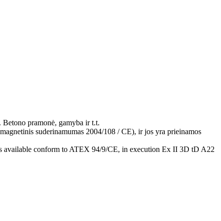
ų. Betono pramonė, gamyba ir t.t.
omagnetinis suderinamumas 2004/108 / CE), ir jos yra prieinamos
is available conform to ATEX 94/9/CE, in execution Ex II 3D tD A22