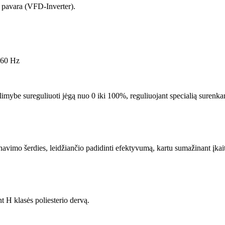
o pavara (VFD-Inverter).
– 60 Hz
limybe sureguliuoti jėgą nuo 0 iki 100%, reguliuojant specialią surenka
navimo šerdies, leidžiančio padidinti efektyvumą, kartu sumažinant įkai
H klasės poliesterio dervą.