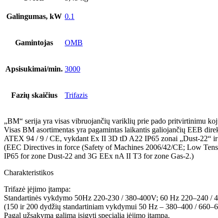
Galingumas, kW
0.1
Gamintojas
OMB
Apsisukimai/min.
3000
Fazių skaičius
Trifazis
„BM“ serija yra visas vibruojančių variklių prie pado pritvirtinimu ko
Visas BM asortimentas yra pagamintas laikantis galiojančių EEB dir
ATEX 94 / 9 / CE, vykdant Ex II 3D tD A22 IP65 zonai „Dust-22“ i
(EEC Directives in force (Safety of Machines 2006/42/CE; Low Tens
IP65 for zone Dust-22 and 3G EEx nA II T3 for zone Gas-2.)
Charakteristikos
Trifazė įėjimo įtampa:
Standartinės vykdymo 50Hz 220-230 / 380-400V; 60 Hz 220–240 /
(150 ir 200 dydžių standartiniam vykdymui 50 Hz – 380–400 / 660
Pagal užsakymą galima įsigyti specialią įėjimo įtampą.