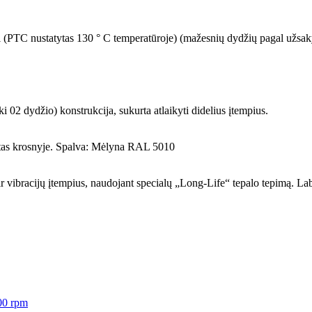
umi (PTC nustatytas 130 ° C temperatūroje) (mažesnių dydžių pagal užsa
 02 dydžio) konstrukcija, sukurta atlaikyti didelius įtempius.
zuotas krosnyje. Spalva: Mėlyna RAL 5010
 ir vibracijų įtempius, naudojant specialų „Long-Life“ tepalo tepimą. Lab