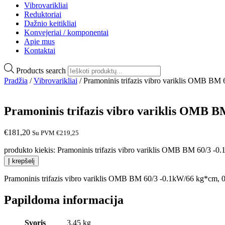
Vibrovarikliai
Reduktoriai
Dažnio keitikliai
Konvejeriai / komponentai
Apie mus
Kontaktai
Products search
Pradžia
/
Vibrovarikliai
/ Pramoninis trifazis vibro variklis OMB BM
Pramoninis trifazis vibro variklis OMB B
€
181,20
Su PVM
€
219,25
produkto kiekis: Pramoninis trifazis vibro variklis OMB BM 60/3 -
Į krepšelį
Pramoninis trifazis vibro variklis OMB BM 60/3 -0.1kW/66 kg*cm, 0
Papildoma informacija
Svoris
3,45 kg