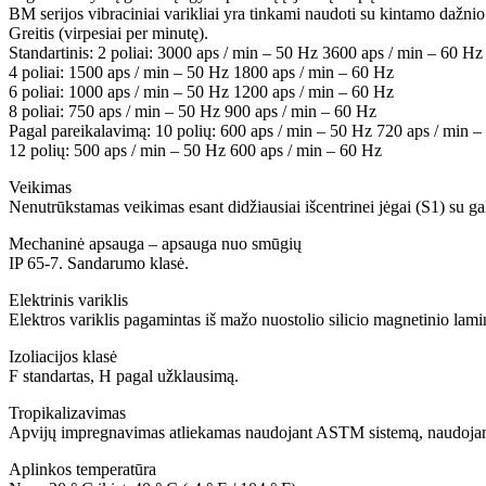
BM serijos vibraciniai varikliai yra tinkami naudoti su kintamo dažni
Greitis (virpesiai per minutę).
Standartinis: 2 poliai: 3000 aps / min – 50 Hz 3600 aps / min – 60 Hz
4 poliai: 1500 aps / min – 50 Hz 1800 aps / min – 60 Hz
6 poliai: 1000 aps / min – 50 Hz 1200 aps / min – 60 Hz
8 poliai: 750 aps / min – 50 Hz 900 aps / min – 60 Hz
Pagal pareikalavimą: 10 polių: 600 aps / min – 50 Hz 720 aps / min 
12 polių: 500 aps / min – 50 Hz 600 aps / min – 60 Hz
Veikimas
Nenutrūkstamas veikimas esant didžiausiai išcentrinei jėgai (S1) su ga
Mechaninė apsauga – apsauga nuo smūgių
IP 65-7. Sandarumo klasė.
Elektrinis variklis
Elektros variklis pagamintas iš mažo nuostolio silicio magnetinio lami
Izoliacijos klasė
F standartas, H pagal užklausimą.
Tropikalizavimas
Apvijų impregnavimas atliekamas naudojant ASTM sistemą, naudojant 
Aplinkos temperatūra