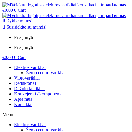
€
0,00
0
Cart
Rašykite mums!
Susisiekite su mumis!
Prisijungti
Prisijungti
€
0,00
0
Cart
Elektros varikliai
Žemo centro varikliai
Vibrovarikliai
Reduktoriai
Dažnio keitikliai
Konvejeriai / komponentai
Apie mus
Kontaktai
Menu
Elektros varikliai
Žemo centro varikliai