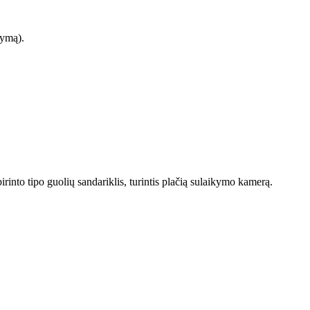
kymą).
irinto tipo guolių sandariklis, turintis plačią sulaikymo kamerą.