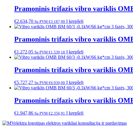
Pramoninis trifazis vibro variklis O
€
2.634,70
Į krepšelį
Su PVM
€
3.187,99
Pramoninis trifazis vibro variklis O
€
1.272,05
Į krepšelį
Su PVM
€
1.539,18
Pramoninis trifazis vibro variklis O
€
5.727,27
Į krepšelį
Su PVM
€
6.930,00
Pramoninis trifazis vibro variklis O
€
1.947,86
Į krepšelį
Su PVM
€
2.356,91