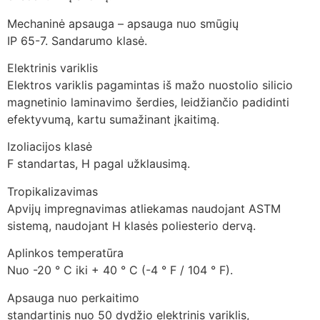
Mechaninė apsauga – apsauga nuo smūgių
IP 65-7. Sandarumo klasė.
Elektrinis variklis
Elektros variklis pagamintas iš mažo nuostolio silicio
magnetinio laminavimo šerdies, leidžiančio padidinti
efektyvumą, kartu sumažinant įkaitimą.
Izoliacijos klasė
F standartas, H pagal užklausimą.
Tropikalizavimas
Apvijų impregnavimas atliekamas naudojant ASTM
sistemą, naudojant H klasės poliesterio dervą.
Aplinkos temperatūra
Nuo -20 ° C iki + 40 ° C (-4 ° F / 104 ° F).
Apsauga nuo perkaitimo
standartinis nuo 50 dydžio elektrinis variklis,