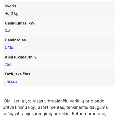
Svoris
40,6 kg
Galingumas, kW
0.3
Gamintojas
OMB
Apsisukimai/min.
750
Fazių skaičius
Trifazis
„BM“ serija yra visas vibruojančių variklių prie pado
pritvirtinimu kojų asortimentas, tenkinantis daugumą
sričių vibracijos įrengimų poreikių. Betono pramonė,