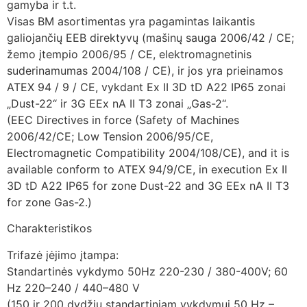
gamyba ir t.t.
Visas BM asortimentas yra pagamintas laikantis
galiojančių EEB direktyvų (mašinų sauga 2006/42 / CE;
žemo įtempio 2006/95 / CE, elektromagnetinis
suderinamumas 2004/108 / CE), ir jos yra prieinamos
ATEX 94 / 9 / CE, vykdant Ex II 3D tD A22 IP65 zonai
„Dust-22“ ir 3G EEx nA II T3 zonai „Gas-2“.
(EEC Directives in force (Safety of Machines
2006/42/CE; Low Tension 2006/95/CE,
Electromagnetic Compatibility 2004/108/CE), and it is
available conform to ATEX 94/9/CE, in execution Ex II
3D tD A22 IP65 for zone Dust-22 and 3G EEx nA II T3
for zone Gas-2.)
Charakteristikos
Trifazė įėjimo įtampa:
Standartinės vykdymo 50Hz 220-230 / 380-400V; 60
Hz 220–240 / 440–480 V
(150 ir 200 dydžių standartiniam vykdymui 50 Hz –