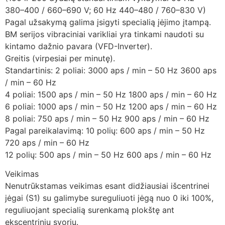
380–400 / 660–690 V; 60 Hz 440–480 / 760–830 V)
Pagal užsakymą galima įsigyti specialią įėjimo įtampą.
BM serijos vibraciniai varikliai yra tinkami naudoti su
kintamo dažnio pavara (VFD-Inverter).
Greitis (virpesiai per minutę).
Standartinis: 2 poliai: 3000 aps / min – 50 Hz 3600 aps
/ min – 60 Hz
4 poliai: 1500 aps / min – 50 Hz 1800 aps / min – 60 Hz
6 poliai: 1000 aps / min – 50 Hz 1200 aps / min – 60 Hz
8 poliai: 750 aps / min – 50 Hz 900 aps / min – 60 Hz
Pagal pareikalavimą: 10 polių: 600 aps / min – 50 Hz
720 aps / min – 60 Hz
12 polių: 500 aps / min – 50 Hz 600 aps / min – 60 Hz
Veikimas
Nenutrūkstamas veikimas esant didžiausiai išcentrinei
jėgai (S1) su galimybe sureguliuoti jėgą nuo 0 iki 100%,
reguliuojant specialią surenkamą plokštę ant
ekscentrinių svorių.