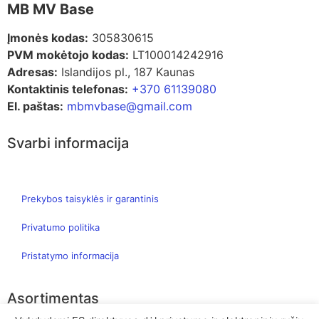
MB MV Base
Įmonės kodas:
305830615
PVM mokėtojo kodas:
LT100014242916
Adresas:
Islandijos pl., 187 Kaunas
Kontaktinis telefonas:
+370 61139080
El. paštas:
mbmvbase@gmail.com
Svarbi informacija
Prekybos taisyklės ir garantinis
Privatumo politika
Pristatymo informacija
Asortimentas