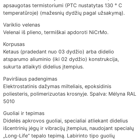
apsaugotas termistoriumi (PTC nustatytas 130 ° C
temperatūroje) (mažesnių dydžių pagal užsakymą).
Variklio velenas
Velenai iš plieno, termiškai apdoroti NiCrMo.
Korpusas
Ketaus (pradedant nuo 03 dydžio) arba didelio
atsparumo aliuminio (iki 02 dydžio) konstrukcija,
sukurta atlaikyti didelius įtempius.
Paviršiaus padengimas
Elektrostatinis dažymas milteliais, epoksidinis
poliesteris, polimerizuotas krosnyje. Spalva: Mėlyna RAL
5010
Guoliai ir tepimas
Didelės apkrovos guoliai, specialiai atliekant didelius
išcentrinių jėgų ir vibracijų įtempius, naudojant specialų
„Long-Life“ tepalo tepimą. Labirinto tipo guolių