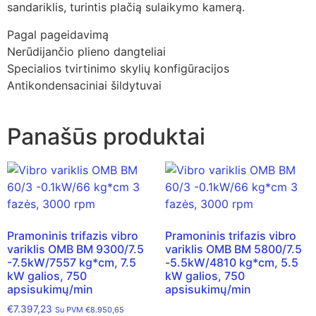
sandariklis, turintis plačią sulaikymo kamerą.
Pagal pageidavimą
Nerūdijančio plieno dangteliai
Specialios tvirtinimo skylių konfigūracijos
Antikondensaciniai šildytuvai
Panašūs produktai
Pramoninis trifazis vibro
Pramoninis trifazis vibro
variklis OMB BM 9300/7.5
variklis OMB BM 5800/7.5
-7.5kW/7557 kg*cm, 7.5
-5.5kW/4810 kg*cm, 5.5
kW galios, 750
kW galios, 750
apsisukimų/min
apsisukimų/min
€
7.397,23
Su PVM
€
8.950,65