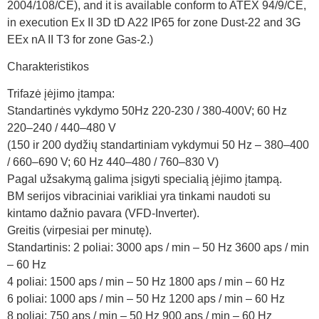
2004/108/CE), and it is available conform to ATEX 94/9/CE,
in execution Ex II 3D tD A22 IP65 for zone Dust-22 and 3G
EEx nA II T3 for zone Gas-2.)
Charakteristikos
Trifazė įėjimo įtampa:
Standartinės vykdymo 50Hz 220-230 / 380-400V; 60 Hz
220–240 / 440–480 V
(150 ir 200 dydžių standartiniam vykdymui 50 Hz – 380–400
/ 660–690 V; 60 Hz 440–480 / 760–830 V)
Pagal užsakymą galima įsigyti specialią įėjimo įtampą.
BM serijos vibraciniai varikliai yra tinkami naudoti su
kintamo dažnio pavara (VFD-Inverter).
Greitis (virpesiai per minutę).
Standartinis: 2 poliai: 3000 aps / min – 50 Hz 3600 aps / min
– 60 Hz
4 poliai: 1500 aps / min – 50 Hz 1800 aps / min – 60 Hz
6 poliai: 1000 aps / min – 50 Hz 1200 aps / min – 60 Hz
8 poliai: 750 aps / min – 50 Hz 900 aps / min – 60 Hz