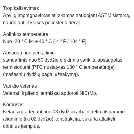
Tropikalizavimas
Apvijų impregnavimas atliekamas naudojant ASTM sistemą,
naudojant H klasės poliesterio dervą.
Aplinkos temperatūra
Nuo -20 ° C iki + 40 ° C (-4 ° F / 104 ° F).
Apsauga nuo perkaitimo
standartinis nuo 50 dydžio elektrinis variklis, apsaugotas
termistoriumi (PTC nustatytas 130 ° C temperatūroje)
(mažesnių dydžių pagal užsakymą).
Variklio velenas
Velenai iš plieno, termiškai apdoroti NiCrMo.
Korpusas
Ketaus (pradedant nuo 03 dydžio) arba didelio atsparumo
aliuminio (iki 02 dydžio) konstrukcija, sukurta atlaikyti
didelius įtempius.