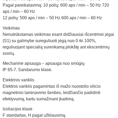
Pagal pareikalavimą: 10 polių: 600 aps / min – 50 Hz 720
aps / min – 60 Hz
12 polių: 500 aps / min – 50 Hz 600 aps / min – 60 Hz
Veikimas
Nenutrūkstamas veikimas esant didžiausiai išcentrinei jėgai
(S1) su galimybe sureguliuoti jėgą nuo 0 iki 100%,
reguliuojant specialią surenkamą plokštę ant ekscentrinių
svorių.
Mechaninė apsauga – apsauga nuo smūgių
IP 65-7. Sandarumo klasė.
Elektrinis variklis
Elektros variklis pagamintas iš mažo nuostolio silicio
magnetinio laminavimo šerdies, leidžiančio padidinti
efektyvumą, kartu sumažinant įkaitimą.
Izoliacijos klasė
F standartas, H pagal užklausimą.