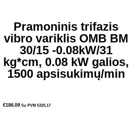
Pramoninis trifazis
vibro variklis OMB BM
30/15 -0.08kW/31
kg*cm, 0.08 kW galios,
1500 apsisukimų/min
€
186,09
Su PVM
€
225,17