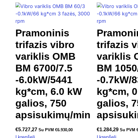
Pramoninis
Pramoni
trifazis vibro
trifazis 
variklis OMB
variklis
BM 6700/7.5
BM 1050
-6.0kW/5441
-0.7kW/8
kg*cm, 6.0 kW
kg*cm, 0
galios, 750
galios, 
apsisukimų/min
apsisuk
€
5.727,27
€
1.284,29
Su PVM
€
6.930,00
Su PVM
Į krepšelį
Į krepšelį