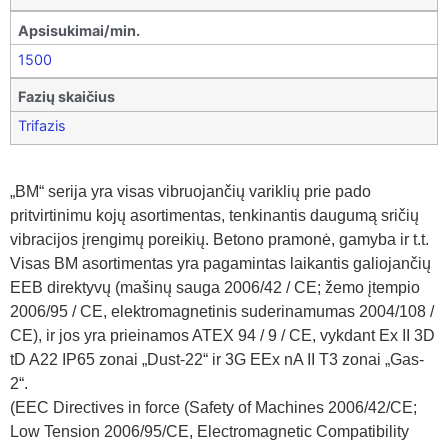
Apsisukimai/min.
1500
Fazių skaičius
Trifazis
„BM“ serija yra visas vibruojančių variklių prie pado
pritvirtinimu kojų asortimentas, tenkinantis daugumą sričių
vibracijos įrengimų poreikių. Betono pramonė, gamyba ir t.t.
Visas BM asortimentas yra pagamintas laikantis galiojančių
EEB direktyvų (mašinų sauga 2006/42 / CE; žemo įtempio
2006/95 / CE, elektromagnetinis suderinamumas 2004/108 /
CE), ir jos yra prieinamos ATEX 94 / 9 / CE, vykdant Ex II 3D
tD A22 IP65 zonai „Dust-22“ ir 3G EEx nA II T3 zonai „Gas-
2“.
(EEC Directives in force (Safety of Machines 2006/42/CE;
Low Tension 2006/95/CE, Electromagnetic Compatibility