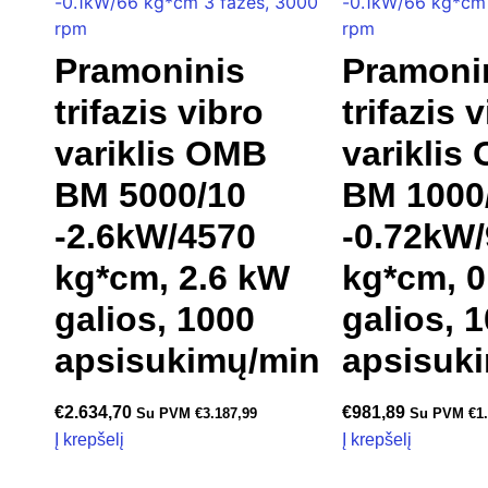
Pramoninis
Pramoni
trifazis vibro
trifazis 
variklis OMB
variklis
BM 5000/10
BM 1000
-2.6kW/4570
-0.72kW
kg*cm, 2.6 kW
kg*cm, 0
galios, 1000
galios, 
apsisukimų/min
apsisuk
€
2.634,70
€
981,89
Su PVM
€
3.187,99
Su PVM
€
1
Į krepšelį
Į krepšelį