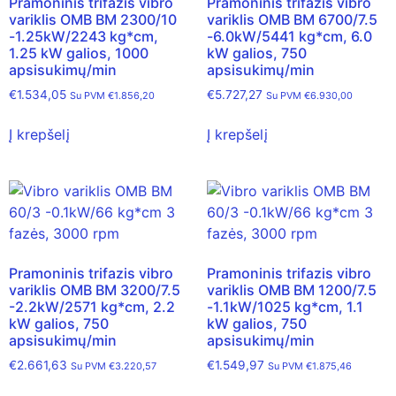
Pramoninis trifazis vibro
Pramoninis trifazis vibro
variklis OMB BM 2300/10
variklis OMB BM 6700/7.5
-1.25kW/2243 kg*cm,
-6.0kW/5441 kg*cm, 6.0
1.25 kW galios, 1000
kW galios, 750
apsisukimų/min
apsisukimų/min
€
1.534,05
€
5.727,27
Su PVM
€
1.856,20
Su PVM
€
6.930,00
Į krepšelį
Į krepšelį
Pramoninis trifazis vibro
Pramoninis trifazis vibro
variklis OMB BM 3200/7.5
variklis OMB BM 1200/7.5
-2.2kW/2571 kg*cm, 2.2
-1.1kW/1025 kg*cm, 1.1
kW galios, 750
kW galios, 750
apsisukimų/min
apsisukimų/min
€
2.661,63
€
1.549,97
Su PVM
€
3.220,57
Su PVM
€
1.875,46