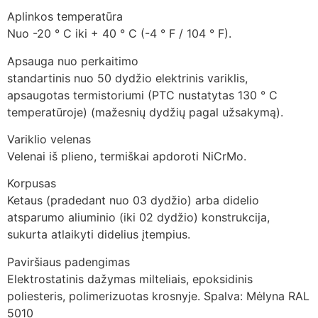
Aplinkos temperatūra
Nuo -20 ° C iki + 40 ° C (-4 ° F / 104 ° F).
Apsauga nuo perkaitimo
standartinis nuo 50 dydžio elektrinis variklis,
apsaugotas termistoriumi (PTC nustatytas 130 ° C
temperatūroje) (mažesnių dydžių pagal užsakymą).
Variklio velenas
Velenai iš plieno, termiškai apdoroti NiCrMo.
Korpusas
Ketaus (pradedant nuo 03 dydžio) arba didelio
atsparumo aliuminio (iki 02 dydžio) konstrukcija,
sukurta atlaikyti didelius įtempius.
Paviršiaus padengimas
Elektrostatinis dažymas milteliais, epoksidinis
poliesteris, polimerizuotas krosnyje. Spalva: Mėlyna RAL
5010