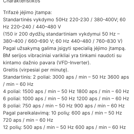
Charakteristikos
Trifazė įėjimo įtampa:
Standartinės vykdymo 50Hz 220-230 / 380-400V; 60
Hz 220–240 / 440–480 V
(150 ir 200 dydžių standartiniam vykdymui 50 Hz –
380–400 / 660–690 V; 60 Hz 440–480 / 760–830 V)
Pagal užsakymą galima įsigyti specialią įėjimo įtampą.
BM serijos vibraciniai varikliai yra tinkami naudoti su
kintamo dažnio pavara (VFD-Inverter).
Greitis (virpesiai per minutę).
Standartinis: 2 poliai: 3000 aps / min – 50 Hz 3600 aps
/ min – 60 Hz
4 poliai: 1500 aps / min – 50 Hz 1800 aps / min – 60 Hz
6 poliai: 1000 aps / min – 50 Hz 1200 aps / min – 60 Hz
8 poliai: 750 aps / min – 50 Hz 900 aps / min – 60 Hz
Pagal pareikalavimą: 10 polių: 600 aps / min – 50 Hz
720 aps / min – 60 Hz
12 polių: 500 aps / min – 50 Hz 600 aps / min – 60 Hz