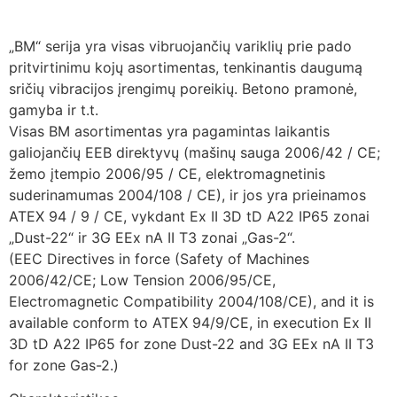
„BM“ serija yra visas vibruojančių variklių prie pado
pritvirtinimu kojų asortimentas, tenkinantis daugumą
sričių vibracijos įrengimų poreikių. Betono pramonė,
gamyba ir t.t.
Visas BM asortimentas yra pagamintas laikantis
galiojančių EEB direktyvų (mašinų sauga 2006/42 / CE;
žemo įtempio 2006/95 / CE, elektromagnetinis
suderinamumas 2004/108 / CE), ir jos yra prieinamos
ATEX 94 / 9 / CE, vykdant Ex II 3D tD A22 IP65 zonai
„Dust-22“ ir 3G EEx nA II T3 zonai „Gas-2“.
(EEC Directives in force (Safety of Machines
2006/42/CE; Low Tension 2006/95/CE,
Electromagnetic Compatibility 2004/108/CE), and it is
available conform to ATEX 94/9/CE, in execution Ex II
3D tD A22 IP65 for zone Dust-22 and 3G EEx nA II T3
for zone Gas-2.)