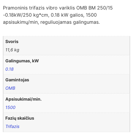
Pramoninis trifazis vibro variklis OMB BM 250/15
-0.18kW/250 kg*cm, 0.18 kW galios, 1500
apsisukimų/min, reguliuojamas galingumas.
Svoris
11,6 kg
Galingumas, kW
0.18
Gamintojas
OMB
Apsisukimai/min.
1500
Fazių skaičius
Trifazis