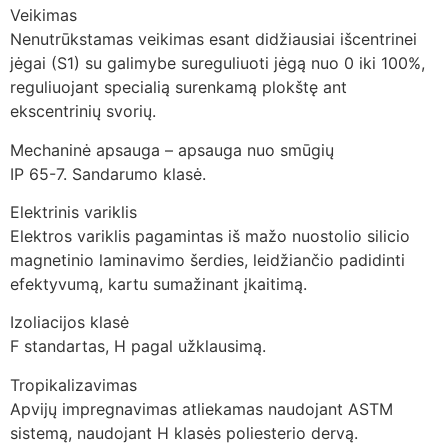
Veikimas
Nenutrūkstamas veikimas esant didžiausiai išcentrinei
jėgai (S1) su galimybe sureguliuoti jėgą nuo 0 iki 100%,
reguliuojant specialią surenkamą plokštę ant
ekscentrinių svorių.
Mechaninė apsauga – apsauga nuo smūgių
IP 65-7. Sandarumo klasė.
Elektrinis variklis
Elektros variklis pagamintas iš mažo nuostolio silicio
magnetinio laminavimo šerdies, leidžiančio padidinti
efektyvumą, kartu sumažinant įkaitimą.
Izoliacijos klasė
F standartas, H pagal užklausimą.
Tropikalizavimas
Apvijų impregnavimas atliekamas naudojant ASTM
sistemą, naudojant H klasės poliesterio dervą.