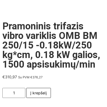
Pramoninis trifazis
vibro variklis OMB BM
250/15 -0.18kW/250
kg*cm, 0.18 kW galios,
1500 apsisukimų/min
€
310,97
Su PVM
€
376,27
Į krepšelį