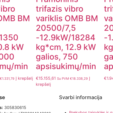
vibro
trifazis vibro
tr
s OMB BM
variklis OMB BM
va
20500/7,5
20
1350
-12.9kW/18284
-1
0.8 kW
kg*cm, 12.9 kW
kg
1000
galios, 750
ga
imų/min
apsisukimų/min
ap
Į krepšelį
€
15.155,61
Į
€
1.9
€
1.331,79
Su PVM
€
18.338,29
krepšelį
se
Svarbi informacija
s:
305830615
Prekybos taisyklės ir g