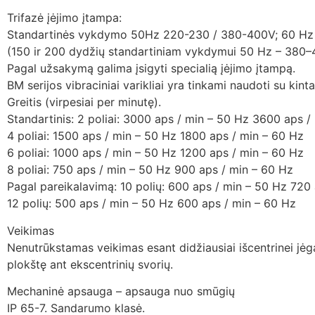
Trifazė įėjimo įtampa:
Standartinės vykdymo 50Hz 220-230 / 380-400V; 60 Hz
(150 ir 200 dydžių standartiniam vykdymui 50 Hz – 380
Pagal užsakymą galima įsigyti specialią įėjimo įtampą.
BM serijos vibraciniai varikliai yra tinkami naudoti su ki
Greitis (virpesiai per minutę).
Standartinis: 2 poliai: 3000 aps / min – 50 Hz 3600 aps /
4 poliai: 1500 aps / min – 50 Hz 1800 aps / min – 60 Hz
6 poliai: 1000 aps / min – 50 Hz 1200 aps / min – 60 Hz
8 poliai: 750 aps / min – 50 Hz 900 aps / min – 60 Hz
Pagal pareikalavimą: 10 polių: 600 aps / min – 50 Hz 720
12 polių: 500 aps / min – 50 Hz 600 aps / min – 60 Hz
Veikimas
Nenutrūkstamas veikimas esant didžiausiai išcentrinei jėga
plokštę ant ekscentrinių svorių.
Mechaninė apsauga – apsauga nuo smūgių
IP 65-7. Sandarumo klasė.