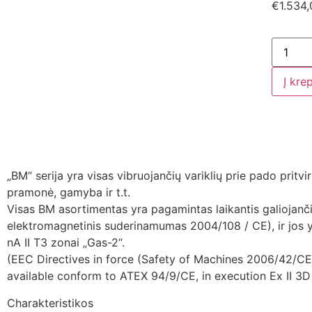
€
1.534
Į kre
„BM“ serija yra visas vibruojančių variklių prie pado pritv
pramonė, gamyba ir t.t.
Visas BM asortimentas yra pagamintas laikantis galiojan
elektromagnetinis suderinamumas 2004/108 / CE), ir jos y
nA II T3 zonai „Gas-2“.
(EEC Directives in force (Safety of Machines 2006/42/CE
available conform to ATEX 94/9/CE, in execution Ex II 3
Charakteristikos