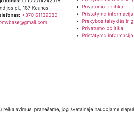
o kodas:
LT100014242916
Privatumo politika
ndijos pl., 187 Kaunas
Pristatymo informacija
elefonas:
+370 61139080
Prekybos taisyklės ir g
bmvbase@gmail.com
Privatumo politika
Pristatymo informacija
ių reikalavimus, pranešame, jog svetainėje naudojame slapu