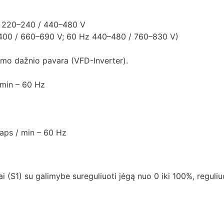
 220–240 / 440–480 V
–400 / 660–690 V; 60 Hz 440–480 / 760–830 V)
ntamo dažnio pavara (VFD-Inverter).
 min – 60 Hz
 aps / min – 60 Hz
i (S1) su galimybe sureguliuoti jėgą nuo 0 iki 100%, reguli