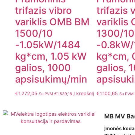
trifazis vibro
trifazis 
variklis OMB BM
varikli
1500/10
1300/10
-1.05kW/1484
-0.8kW/
kg*cm, 1.05 kW
kg*cm, 
galios, 1000
galios, 
apsisukimų/min
apsisuk
€
1.272,05
Į krepšelį
€
1.100,65
Su PVM
€
1.539,18
Su PVM
MB MV Ba
Įmonės koda