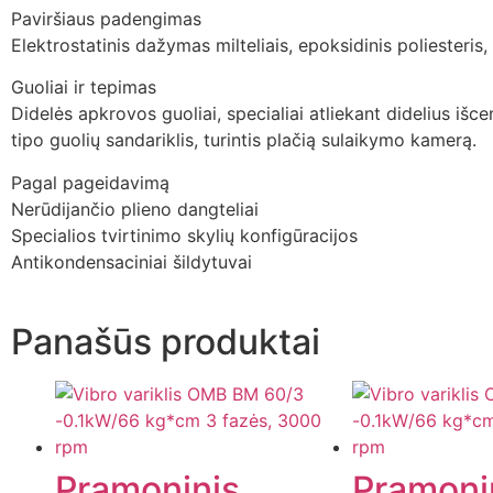
Paviršiaus padengimas
Elektrostatinis dažymas milteliais, epoksidinis poliesteri
Guoliai ir tepimas
Didelės apkrovos guoliai, specialiai atliekant didelius išce
tipo guolių sandariklis, turintis plačią sulaikymo kamerą.
Pagal pageidavimą
Nerūdijančio plieno dangteliai
Specialios tvirtinimo skylių konfigūracijos
Antikondensaciniai šildytuvai
Panašūs produktai
Pramoninis
Pramoni