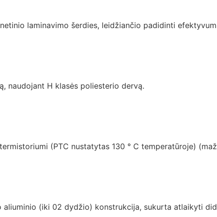
netinio laminavimo šerdies, leidžiančio padidinti efektyvum
 naudojant H klasės poliesterio dervą.
as termistoriumi (PTC nustatytas 130 ° C temperatūroje) (m
iuminio (iki 02 dydžio) konstrukcija, sukurta atlaikyti did