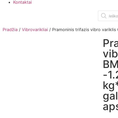
Kontaktai
Pradžia
/
Vibrovarikliai
/ Pramoninis trifazis vibro varik
Pra
vib
BM
-1
kg
ga
ap