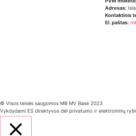
PVM mokėtoj
Adresas:
Isla
Kontaktinis t
El. paštas:
m
© Visos teisės saugomos MB MV Base 2023
Vykdydami ES direktyvos dėl privatumo ir elektroninių ryš