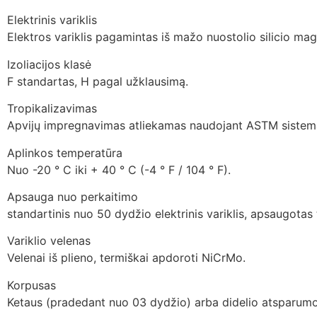
Elektrinis variklis
Elektros variklis pagamintas iš mažo nuostolio silicio mag
Izoliacijos klasė
F standartas, H pagal užklausimą.
Tropikalizavimas
Apvijų impregnavimas atliekamas naudojant ASTM sistemą,
Aplinkos temperatūra
Nuo -20 ° C iki + 40 ° C (-4 ° F / 104 ° F).
Apsauga nuo perkaitimo
standartinis nuo 50 dydžio elektrinis variklis, apsaugot
Variklio velenas
Velenai iš plieno, termiškai apdoroti NiCrMo.
Korpusas
Ketaus (pradedant nuo 03 dydžio) arba didelio atsparumo al