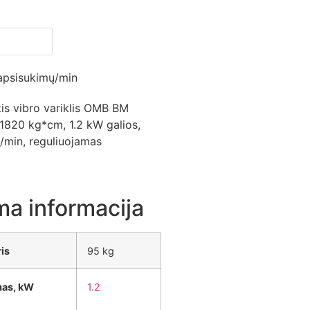
 apsisukimų/min
zis vibro variklis OMB BM
1820 kg*cm, 1.2 kW galios,
/min, reguliuojamas
ma informacija
is
95 kg
mas, kW
1.2