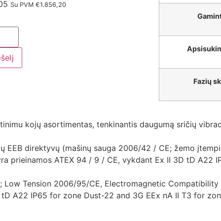
,05
Su PVM
€
1.856,20
Gamin
Apsisuki
pšelį
Fazių sk
irtinimu kojų asortimentas, tenkinantis daugumą sričių vibra
čių EEB direktyvų (mašinų sauga 2006/42 / CE; žemo įtemp
ra prieinamos ATEX 94 / 9 / CE, vykdant Ex II 3D tD A22 I
; Low Tension 2006/95/CE, Electromagnetic Compatibility 
D tD A22 IP65 for zone Dust-22 and 3G EEx nA II T3 for zon