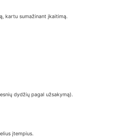
ą, kartu sumažinant įkaitimą.
ažesnių dydžių pagal užsakymą).
elius įtempius.