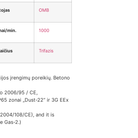
tojas
OMB
mai/min.
1000
aičius
Trifazis
cijos įrengimų poreikių. Betono
io 2006/95 / CE,
P65 zonai „Dust-22“ ir 3G EEx
2004/108/CE), and it is
e Gas-2.)