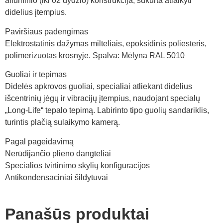
aliuminio (iki 02 dydžio) konstrukcija, sukurta atlaikyti
didelius įtempius.
Paviršiaus padengimas
Elektrostatinis dažymas milteliais, epoksidinis poliesteris,
polimerizuotas krosnyje. Spalva: Mėlyna RAL 5010
Guoliai ir tepimas
Didelės apkrovos guoliai, specialiai atliekant didelius
išcentrinių jėgų ir vibracijų įtempius, naudojant specialų
„Long-Life“ tepalo tepimą. Labirinto tipo guolių sandariklis,
turintis plačią sulaikymo kamerą.
Pagal pageidavimą
Nerūdijančio plieno dangteliai
Specialios tvirtinimo skylių konfigūracijos
Antikondensaciniai šildytuvai
Panašūs produktai