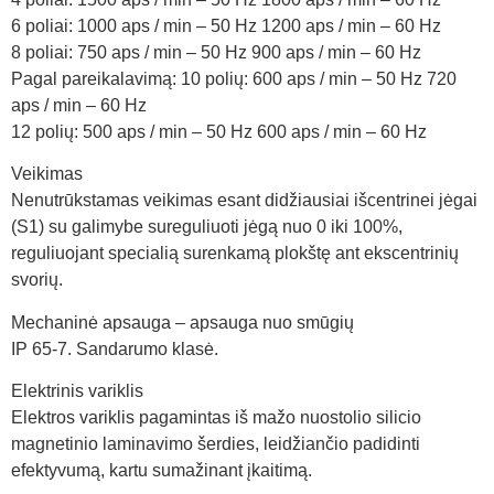
6 poliai: 1000 aps / min – 50 Hz 1200 aps / min – 60 Hz
8 poliai: 750 aps / min – 50 Hz 900 aps / min – 60 Hz
Pagal pareikalavimą: 10 polių: 600 aps / min – 50 Hz 720
aps / min – 60 Hz
12 polių: 500 aps / min – 50 Hz 600 aps / min – 60 Hz
Veikimas
Nenutrūkstamas veikimas esant didžiausiai išcentrinei jėgai
(S1) su galimybe sureguliuoti jėgą nuo 0 iki 100%,
reguliuojant specialią surenkamą plokštę ant ekscentrinių
svorių.
Mechaninė apsauga – apsauga nuo smūgių
IP 65-7. Sandarumo klasė.
Elektrinis variklis
Elektros variklis pagamintas iš mažo nuostolio silicio
magnetinio laminavimo šerdies, leidžiančio padidinti
efektyvumą, kartu sumažinant įkaitimą.