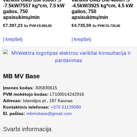
-7.5kW/7557 kg*cm, 7.5 kW
-4.5kW/3925 kg*cm, 4.5 kW
galios, 750
galios, 750
apsisukimų/min
apsisukimų/min
€
7.397,23
€
4.735,59
Su PVM
€
8.950,65
Su PVM
€
5.730,06
Į krepšelį
Į krepšelį
MB MV Base
Įmonės kodas:
305830615
PVM mokėtojo kodas:
LT100014242916
Adresas:
Islandijos pl., 187 Kaunas
Kontaktinis telefonas:
+370 61139080
El. paštas:
mbmvbase@gmail.com
Svarbi informacija