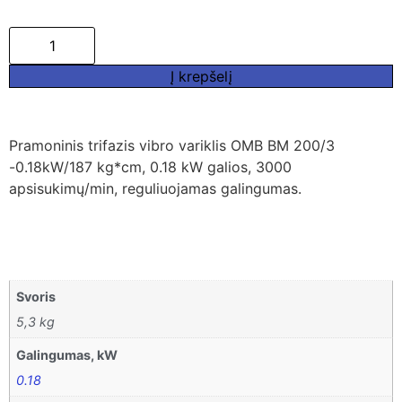
Į krepšelį
Pramoninis trifazis vibro variklis OMB BM 200/3
-0.18kW/187 kg*cm, 0.18 kW galios, 3000
apsisukimų/min, reguliuojamas galingumas.
Svoris
5,3 kg
Galingumas, kW
0.18