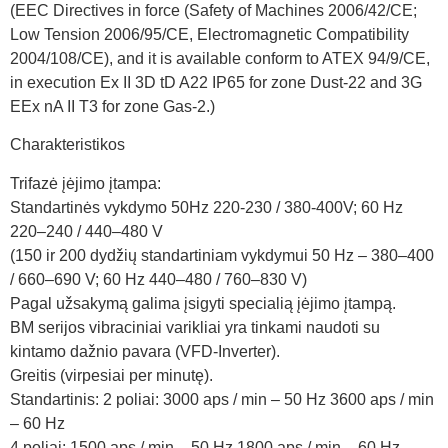
(EEC Directives in force (Safety of Machines 2006/42/CE;
Low Tension 2006/95/CE, Electromagnetic Compatibility
2004/108/CE), and it is available conform to ATEX 94/9/CE,
in execution Ex II 3D tD A22 IP65 for zone Dust-22 and 3G
EEx nA II T3 for zone Gas-2.)
Charakteristikos
Trifazė įėjimo įtampa:
Standartinės vykdymo 50Hz 220-230 / 380-400V; 60 Hz
220–240 / 440–480 V
(150 ir 200 dydžių standartiniam vykdymui 50 Hz – 380–400
/ 660–690 V; 60 Hz 440–480 / 760–830 V)
Pagal užsakymą galima įsigyti specialią įėjimo įtampą.
BM serijos vibraciniai varikliai yra tinkami naudoti su
kintamo dažnio pavara (VFD-Inverter).
Greitis (virpesiai per minutę).
Standartinis: 2 poliai: 3000 aps / min – 50 Hz 3600 aps / min
– 60 Hz
4 poliai: 1500 aps / min – 50 Hz 1800 aps / min – 60 Hz