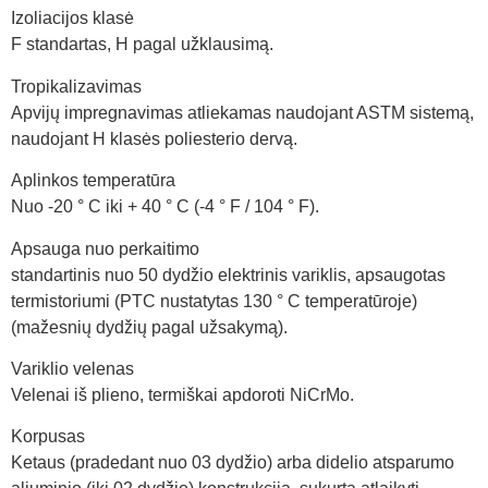
Izoliacijos klasė
F standartas, H pagal užklausimą.
Tropikalizavimas
Apvijų impregnavimas atliekamas naudojant ASTM sistemą,
naudojant H klasės poliesterio dervą.
Aplinkos temperatūra
Nuo -20 ° C iki + 40 ° C (-4 ° F / 104 ° F).
Apsauga nuo perkaitimo
standartinis nuo 50 dydžio elektrinis variklis, apsaugotas
termistoriumi (PTC nustatytas 130 ° C temperatūroje)
(mažesnių dydžių pagal užsakymą).
Variklio velenas
Velenai iš plieno, termiškai apdoroti NiCrMo.
Korpusas
Ketaus (pradedant nuo 03 dydžio) arba didelio atsparumo