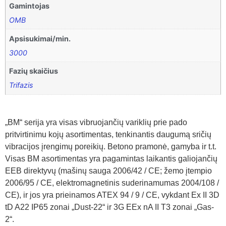
Gamintojas
OMB
Apsisukimai/min.
3000
Fazių skaičius
Trifazis
„BM“ serija yra visas vibruojančių variklių prie pado
pritvirtinimu kojų asortimentas, tenkinantis daugumą sričių
vibracijos įrengimų poreikių. Betono pramonė, gamyba ir t.t.
Visas BM asortimentas yra pagamintas laikantis galiojančių
EEB direktyvų (mašinų sauga 2006/42 / CE; žemo įtempio
2006/95 / CE, elektromagnetinis suderinamumas 2004/108 /
CE), ir jos yra prieinamos ATEX 94 / 9 / CE, vykdant Ex II 3D
tD A22 IP65 zonai „Dust-22“ ir 3G EEx nA II T3 zonai „Gas-
2“.