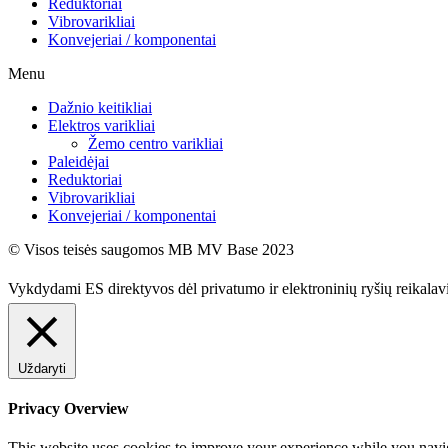
Reduktoriai
Vibrovarikliai
Konvejeriai / komponentai
Menu
Dažnio keitikliai
Elektros varikliai
Žemo centro varikliai
Paleidėjai
Reduktoriai
Vibrovarikliai
Konvejeriai / komponentai
© Visos teisės saugomos MB MV Base 2023
Vykdydami ES direktyvos dėl privatumo ir elektroninių ryšių reikala
Uždaryti
Privacy Overview
This website uses cookies to improve your experience while you naviga