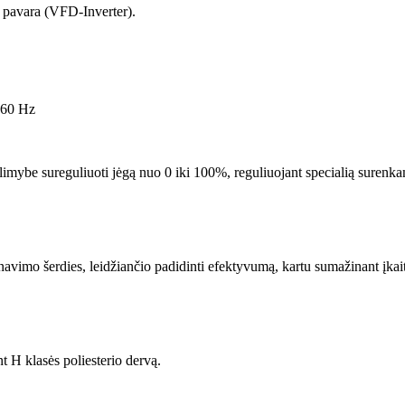
o pavara (VFD-Inverter).
– 60 Hz
limybe sureguliuoti jėgą nuo 0 iki 100%, reguliuojant specialią surenka
navimo šerdies, leidžiančio padidinti efektyvumą, kartu sumažinant įkai
H klasės poliesterio dervą.