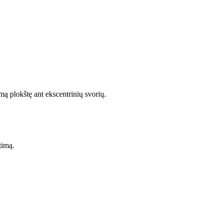
mą plokštę ant ekscentrinių svorių.
timą.