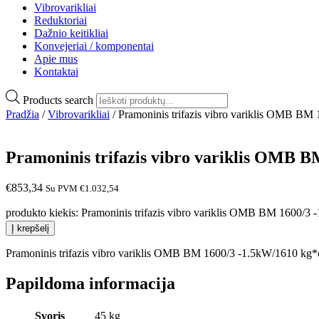
Vibrovarikliai
Reduktoriai
Dažnio keitikliai
Konvejeriai / komponentai
Apie mus
Kontaktai
Products search
Pradžia
/
Vibrovarikliai
/ Pramoninis trifazis vibro variklis OMB BM
Pramoninis trifazis vibro variklis OMB B
€
853,34
Su PVM
€
1.032,54
produkto kiekis: Pramoninis trifazis vibro variklis OMB BM 1600/3
Į krepšelį
Pramoninis trifazis vibro variklis OMB BM 1600/3 -1.5kW/1610 kg*c
Papildoma informacija
Svoris
45 kg