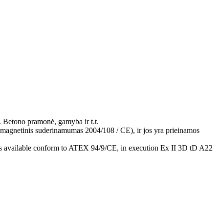
ų. Betono pramonė, gamyba ir t.t.
omagnetinis suderinamumas 2004/108 / CE), ir jos yra prieinamos
is available conform to ATEX 94/9/CE, in execution Ex II 3D tD A22