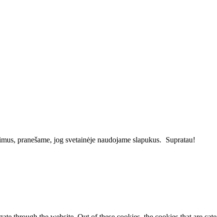
vimus, pranešame, jog svetainėje naudojame slapukus.
Supratau!
te through the website. Out of these cookies, the cookies that are cate