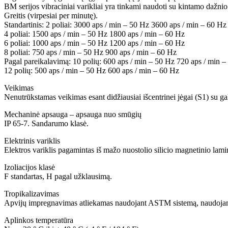
BM serijos vibraciniai varikliai yra tinkami naudoti su kintamo dažni
Greitis (virpesiai per minutę).
Standartinis: 2 poliai: 3000 aps / min – 50 Hz 3600 aps / min – 60 Hz
4 poliai: 1500 aps / min – 50 Hz 1800 aps / min – 60 Hz
6 poliai: 1000 aps / min – 50 Hz 1200 aps / min – 60 Hz
8 poliai: 750 aps / min – 50 Hz 900 aps / min – 60 Hz
Pagal pareikalavimą: 10 polių: 600 aps / min – 50 Hz 720 aps / min 
12 polių: 500 aps / min – 50 Hz 600 aps / min – 60 Hz
Veikimas
Nenutrūkstamas veikimas esant didžiausiai išcentrinei jėgai (S1) su ga
Mechaninė apsauga – apsauga nuo smūgių
IP 65-7. Sandarumo klasė.
Elektrinis variklis
Elektros variklis pagamintas iš mažo nuostolio silicio magnetinio lami
Izoliacijos klasė
F standartas, H pagal užklausimą.
Tropikalizavimas
Apvijų impregnavimas atliekamas naudojant ASTM sistemą, naudojant 
Aplinkos temperatūra