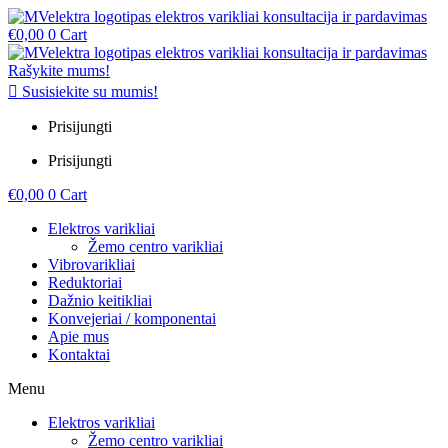
€
0,00
0
Cart
Rašykite mums!
Susisiekite su mumis!
Prisijungti
Prisijungti
€
0,00
0
Cart
Elektros varikliai
Žemo centro varikliai
Vibrovarikliai
Reduktoriai
Dažnio keitikliai
Konvejeriai / komponentai
Apie mus
Kontaktai
Menu
Elektros varikliai
Žemo centro varikliai