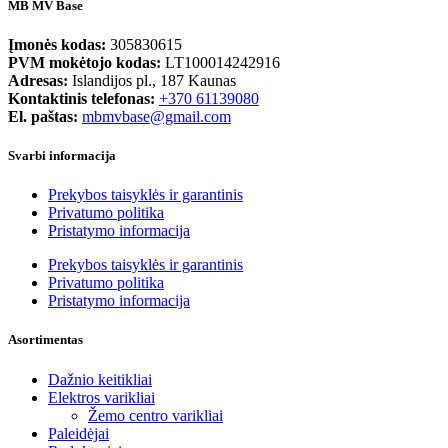
MB MV Base
Įmonės kodas:
305830615
PVM mokėtojo kodas:
LT100014242916
Adresas:
Islandijos pl., 187 Kaunas
Kontaktinis telefonas:
+370 61139080
El. paštas:
mbmvbase@gmail.com
Svarbi informacija
Prekybos taisyklės ir garantinis
Privatumo politika
Pristatymo informacija
Prekybos taisyklės ir garantinis
Privatumo politika
Pristatymo informacija
Asortimentas
Dažnio keitikliai
Elektros varikliai
Žemo centro varikliai
Paleidėjai