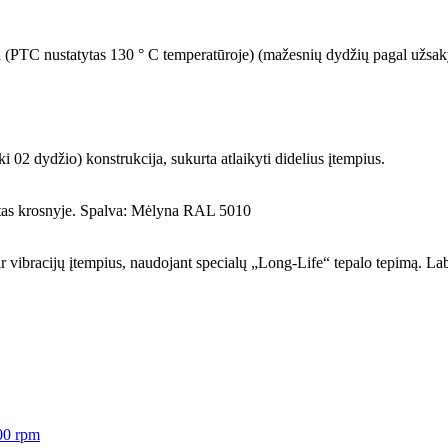
umi (PTC nustatytas 130 ° C temperatūroje) (mažesnių dydžių pagal užsa
 02 dydžio) konstrukcija, sukurta atlaikyti didelius įtempius.
zuotas krosnyje. Spalva: Mėlyna RAL 5010
 ir vibracijų įtempius, naudojant specialų „Long-Life“ tepalo tepimą. Lab