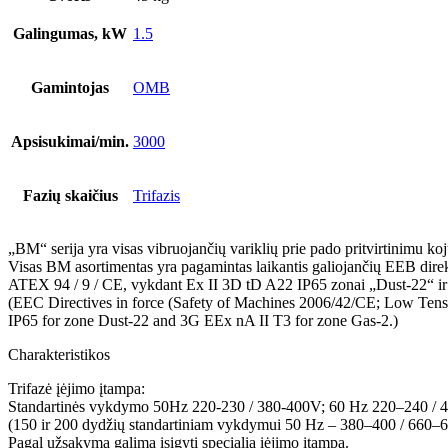
Galingumas, kW
1.5
Gamintojas
OMB
Apsisukimai/min.
3000
Fazių skaičius
Trifazis
„BM“ serija yra visas vibruojančių variklių prie pado pritvirtinimu ko
Visas BM asortimentas yra pagamintas laikantis galiojančių EEB dir
ATEX 94 / 9 / CE, vykdant Ex II 3D tD A22 IP65 zonai „Dust-22“ i
(EEC Directives in force (Safety of Machines 2006/42/CE; Low Tens
IP65 for zone Dust-22 and 3G EEx nA II T3 for zone Gas-2.)
Charakteristikos
Trifazė įėjimo įtampa:
Standartinės vykdymo 50Hz 220-230 / 380-400V; 60 Hz 220–240 /
(150 ir 200 dydžių standartiniam vykdymui 50 Hz – 380–400 / 660
Pagal užsakymą galima įsigyti specialią įėjimo įtampą.