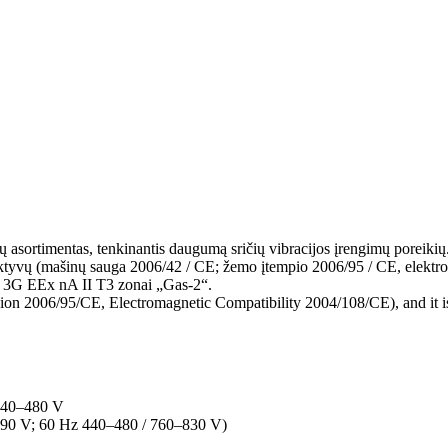
jų asortimentas, tenkinantis daugumą sričių vibracijos įrengimų poreiki
ektyvų (mašinų sauga 2006/42 / CE; žemo įtempio 2006/95 / CE, elektr
r 3G EEx nA II T3 zonai „Gas-2“.
ion 2006/95/CE, Electromagnetic Compatibility 2004/108/CE), and it 
 440–480 V
–690 V; 60 Hz 440–480 / 760–830 V)