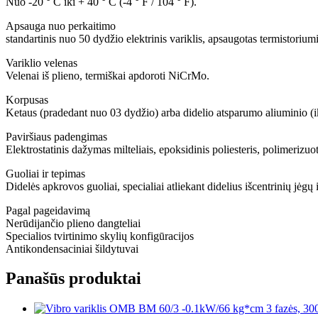
Nuo -20 ° C iki + 40 ° C (-4 ° F / 104 ° F).
Apsauga nuo perkaitimo
standartinis nuo 50 dydžio elektrinis variklis, apsaugotas termistori
Variklio velenas
Velenai iš plieno, termiškai apdoroti NiCrMo.
Korpusas
Ketaus (pradedant nuo 03 dydžio) arba didelio atsparumo aliuminio (iki
Paviršiaus padengimas
Elektrostatinis dažymas milteliais, epoksidinis poliesteris, polimeri
Guoliai ir tepimas
Didelės apkrovos guoliai, specialiai atliekant didelius išcentrinių jėgų
Pagal pageidavimą
Nerūdijančio plieno dangteliai
Specialios tvirtinimo skylių konfigūracijos
Antikondensaciniai šildytuvai
Panašūs produktai