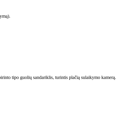
kymą).
irinto tipo guolių sandariklis, turintis plačią sulaikymo kamerą.