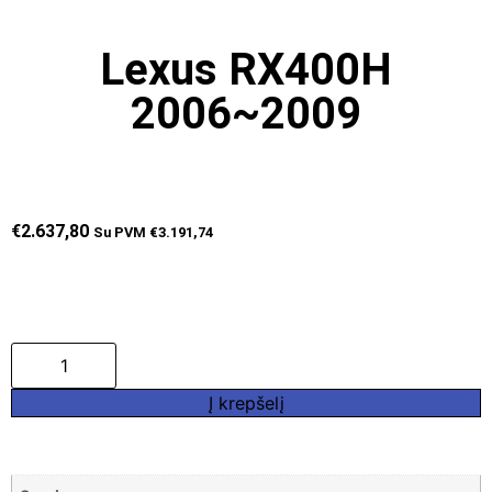
Lexus RX400H
2006~2009
€
2.637,80
Su PVM
€
3.191,74
Į krepšelį