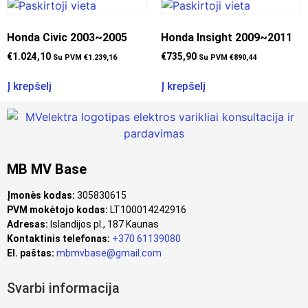
Honda Civic 2003~2005
Honda Insight 2009~2011
€
1.024,10
€
735,90
Su PVM
€
1.239,16
Su PVM
€
890,44
Į krepšelį
Į krepšelį
MB MV Base
Įmonės kodas:
305830615
PVM mokėtojo kodas:
LT100014242916
Adresas:
Islandijos pl., 187 Kaunas
Kontaktinis telefonas:
+370 61139080
El. paštas:
mbmvbase@gmail.com
Svarbi informacija