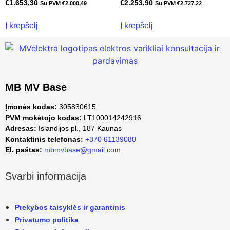
€
1.653,30
€
2.253,90
Su PVM
€
2.000,49
Su PVM
€
2.727,22
Į krepšelį
Į krepšelį
MB MV Base
Įmonės kodas:
305830615
PVM mokėtojo kodas:
LT100014242916
Adresas:
Islandijos pl., 187 Kaunas
Kontaktinis telefonas:
+370 61139080
El. paštas:
mbmvbase@gmail.com
Svarbi informacija
Prekybos taisyklės ir garantinis
Privatumo politika