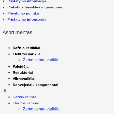
Pristatymo informacija
Prekybos taisyklės ir garantinis
Privatumo politika
Pristatymo informacija
Asortimentas
Dažnio keitikliai
Elektros varikliai
Žemo centro varikliai
Paleidėjai
Reduktoriai
Vibrovarikliai
Konvejeriai / komponentai
Dažnio keitikliai
Elektros varikliai
Žemo centro varikliai