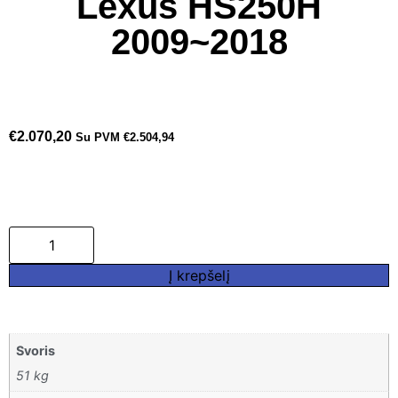
Lexus HS250H
2009~2018
€
2.070,20
Su PVM
€
2.504,94
Į krepšelį
Svoris
51 kg