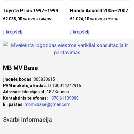
Toyota Prius 1997~1999
Honda Accord 2005~2007
€
2.035,00
€
1.024,10
Su PVM
€
2.462,35
Su PVM
€
1.239,16
Į krepšelį
Į krepšelį
MB MV Base
Įmonės kodas:
305830615
PVM mokėtojo kodas:
LT100014242916
Adresas:
Islandijos pl., 187 Kaunas
Kontaktinis telefonas:
+370 61139080
El. paštas:
mbmvbase@gmail.com
Svarbi informacija