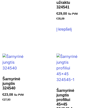
užraktu
324541
€
29,00
Su PVM
€
35,09
Į krepšelį
Šarnyrinė
jungtis
324540
Šarnyrinė
€
23,08
jungtis
Su PVM
profiliui
€
27,93
45×45