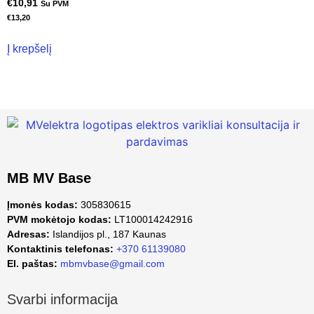
€
10,91
Su PVM
€
13,20
Į krepšelį
MB MV Base
Įmonės kodas:
305830615
PVM mokėtojo kodas:
LT100014242916
Adresas:
Islandijos pl., 187 Kaunas
Kontaktinis telefonas:
+370 61139080
El. paštas:
mbmvbase@gmail.com
Svarbi informacija