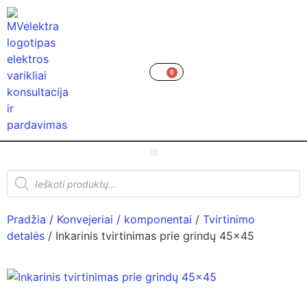
0
Pradžia
/
Konvejeriai / komponentai
/
Tvirtinimo
detalės
/ Inkarinis tvirtinimas prie grindų 45×45