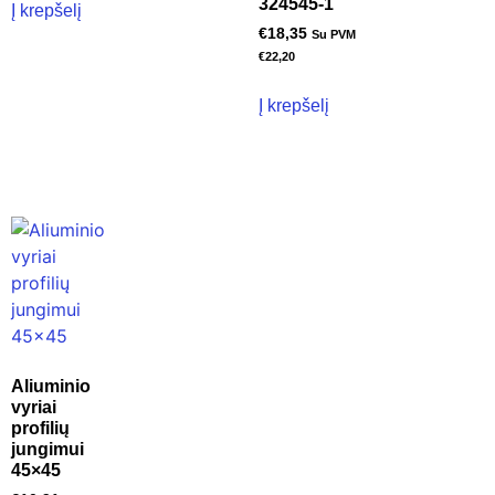
324545-1
Į krepšelį
€
18,35
Su PVM
€
22,20
Į krepšelį
Aliuminio
vyriai
profilių
jungimui
45×45