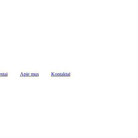
ntai
Apie mus
Kontaktai