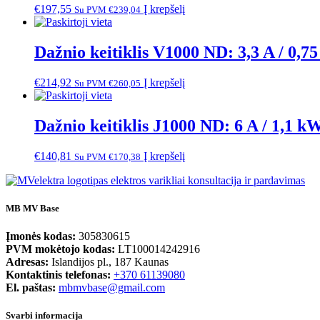
€
197,55
Į krepšelį
Su PVM
€
239,04
Dažnio keitiklis V1000 ND: 3,3 A / 0,7
€
214,92
Į krepšelį
Su PVM
€
260,05
Dažnio keitiklis J1000 ND: 6 A / 1,1 k
€
140,81
Į krepšelį
Su PVM
€
170,38
MB MV Base
Įmonės kodas:
305830615
PVM mokėtojo kodas:
LT100014242916
Adresas:
Islandijos pl., 187 Kaunas
Kontaktinis telefonas:
+370 61139080
El. paštas:
mbmvbase@gmail.com
Svarbi informacija