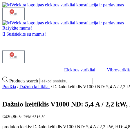
0
Cart
Rašykite mums!
Susisiekite su mumis!
0
Cart
Elektros varikliai
Vibrovarikli
Products search
Pradžia
/
Dažnio keitikliai
/ Dažnio keitiklis V1000 ND: 5,4 A / 2,2 
Dažnio keitiklis V1000 ND: 5,4 A / 2,2 kW,
€
426,86
Su PVM
€
516,50
produkto kiekis: Dažnio keitiklis V1000 ND: 5,4 A / 2,2 kW, HD: 4,8