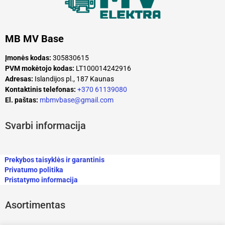
MB MV Base
Įmonės kodas:
305830615
PVM mokėtojo kodas:
LT100014242916
Adresas:
Islandijos pl., 187 Kaunas
Kontaktinis telefonas:
+370 61139080
El. paštas:
mbmvbase@gmail.com
Svarbi informacija
Prekybos taisyklės ir garantinis
Privatumo politika
Pristatymo informacija
Asortimentas