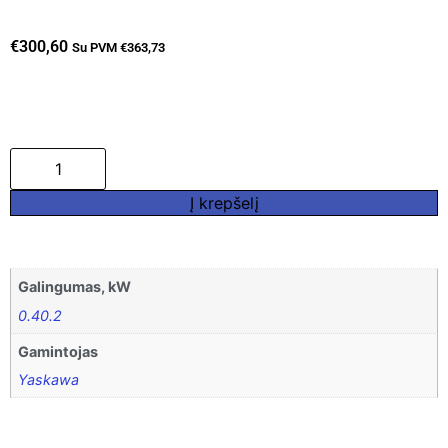
€
300,60
Su PVM
€
363,73
Į krepšelį
Galingumas, kW
0.40.2
Gamintojas
Yaskawa