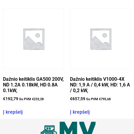
Dažnio keitiklis GA500 200V,
Dažnio keitiklis V1000-4X
ND 1.2A 0.18kW, HD 0.8A
ND: 1,9 A / 0,4 kW, HD: 1,6 A
0.1kW,
/ 0,2 kW,
€
192,79
€
657,59
Su PVM
€
233,28
Su PVM
€
795,68
Į krepšelį
Į krepšelį