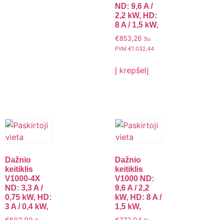
ND: 9,6 A /
2,2 kW, HD:
8 A / 1,5 kW,
€
853,26
Su
PVM
€
1.032,44
Į krepšelį
Dažnio
Dažnio
keitiklis
keitiklis
V1000-4X
V1000 ND:
ND: 3,3 A /
9,6 A / 2,2
0,75 kW, HD:
kW, HD: 8 A /
3 A / 0,4 kW,
1,5 kW,