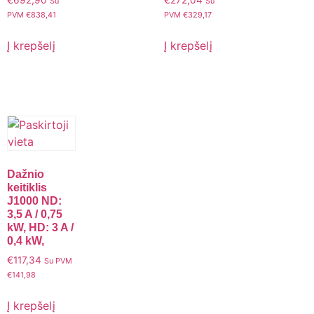
€
692,90
€
272,04
Su
Su
PVM
€
838,41
PVM
€
329,17
Į krepšelį
Į krepšelį
Dažnio
keitiklis
J1000 ND:
3,5 A / 0,75
kW, HD: 3 A /
0,4 kW,
€
117,34
Su PVM
€
141,98
Į krepšelį