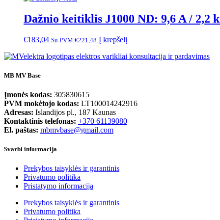
Dažnio keitiklis J1000 ND: 9,6 A / 2,2 
€
183,04
Į krepšelį
Su PVM
€
221,48
MB MV Base
Įmonės kodas:
305830615
PVM mokėtojo kodas:
LT100014242916
Adresas:
Islandijos pl., 187 Kaunas
Kontaktinis telefonas:
+370 61139080
El. paštas:
mbmvbase@gmail.com
Svarbi informacija
Prekybos taisyklės ir garantinis
Privatumo politika
Pristatymo informacija
Prekybos taisyklės ir garantinis
Privatumo politika