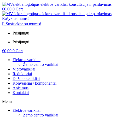
€
0,00
0
Cart
Rašykite mums!
Susisiekite su mumis!
Prisijungti
Prisijungti
€
0,00
0
Cart
Elektros varikliai
Žemo centro varikliai
Vibrovarikliai
Reduktoriai
Dažnio keitikliai
Konvejeriai / komponentai
Apie mus
Kontaktai
Menu
Elektros varikliai
Žemo centro varikliai