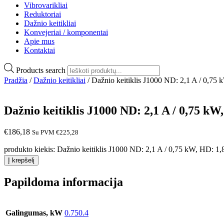
Vibrovarikliai
Reduktoriai
Dažnio keitikliai
Konvejeriai / komponentai
Apie mus
Kontaktai
Products search
Pradžia
/
Dažnio keitikliai
/ Dažnio keitiklis J1000 ND: 2,1 A / 0,75 
Dažnio keitiklis J1000 ND: 2,1 A / 0,75 kW,
€
186,18
Su PVM
€
225,28
produkto kiekis: Dažnio keitiklis J1000 ND: 2,1 A / 0,75 kW, HD: 1,
Į krepšelį
Papildoma informacija
Galingumas, kW
0.750.4