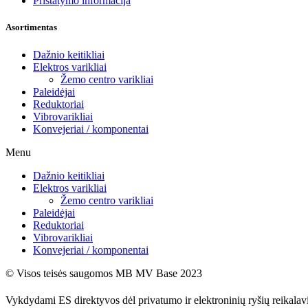
Pristatymo informacija
Asortimentas
Dažnio keitikliai
Elektros varikliai
Žemo centro varikliai
Paleidėjai
Reduktoriai
Vibrovarikliai
Konvejeriai / komponentai
Menu
Dažnio keitikliai
Elektros varikliai
Žemo centro varikliai
Paleidėjai
Reduktoriai
Vibrovarikliai
Konvejeriai / komponentai
© Visos teisės saugomos MB MV Base 2023
Vykdydami ES direktyvos dėl privatumo ir elektroninių ryšių reikala