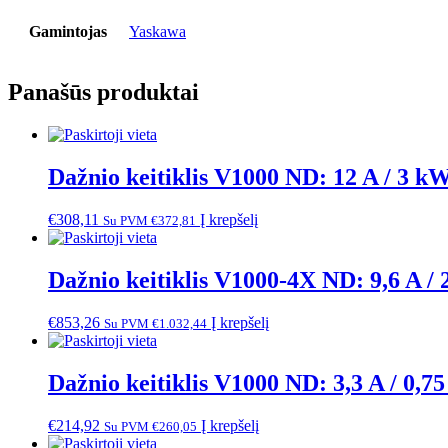
Gamintojas
Yaskawa
Panašūs produktai
Dažnio keitiklis V1000 ND: 12 A / 3 kW
€
308,11
Į krepšelį
Su PVM
€
372,81
Dažnio keitiklis V1000-4X ND: 9,6 A / 
€
853,26
Į krepšelį
Su PVM
€
1.032,44
Dažnio keitiklis V1000 ND: 3,3 A / 0,7
€
214,92
Į krepšelį
Su PVM
€
260,05