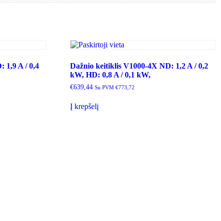
 1,9 A / 0,4
Dažnio keitiklis V1000-4X ND: 1,2 A / 0,2
kW, HD: 0,8 A / 0,1 kW,
€
639,44
Su PVM
€
773,72
Į krepšelį