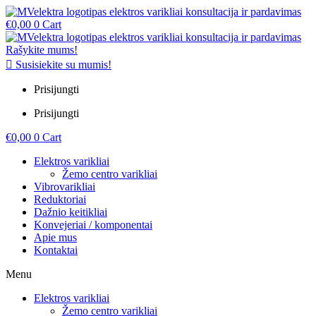
€
0,00
0
Cart
Rašykite mums!
Susisiekite su mumis!
Prisijungti
Prisijungti
€
0,00
0
Cart
Elektros varikliai
Žemo centro varikliai
Vibrovarikliai
Reduktoriai
Dažnio keitikliai
Konvejeriai / komponentai
Apie mus
Kontaktai
Menu
Elektros varikliai
Žemo centro varikliai