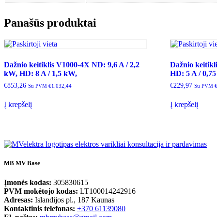
4.8A
1.5kW,
Panašūs produktai
Dažnio keitiklis V1000-4X ND: 9,6 A / 2,2
Dažnio keitikl
kW, HD: 8 A / 1,5 kW,
HD: 5 A / 0,7
€
853,26
€
229,97
Su PVM
€
1.032,44
Su PVM
Į krepšelį
Į krepšelį
MB MV Base
Įmonės kodas:
305830615
PVM mokėtojo kodas:
LT100014242916
Adresas:
Islandijos pl., 187 Kaunas
Kontaktinis telefonas:
+370 61139080