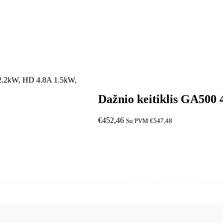
 2.2kW, HD 4.8A 1.5kW,
Dažnio keitiklis GA500
€
452,46
Su PVM
€
547,48