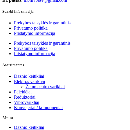
El. paštas:
mbmvbase@gmail.com
Svarbi informacija
Prekybos taisyklės ir garantinis
Privatumo politika
Pristatymo informacija
Prekybos taisyklės ir garantinis
Privatumo politika
Pristatymo informacija
Asortimentas
Dažnio keitikliai
Elektros varikliai
Žemo centro varikliai
Paleidėjai
Reduktoriai
Vibrovarikliai
Konvejeriai / komponentai
Menu
Dažnio keitikliai