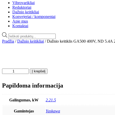
Vibrovarikliai
Reduktoriai
Dažnio keitikliai
Konvejeriai / komponentai
Apie mus
Kontaktai
Products
search
Pradžia
/
Dažnio keitikliai
/ Dažnio keitiklis GA500 400V, ND 5.4A
produkto
Į krepšelį
kiekis:
Dažnio
Papildoma informacija
keitiklis
GA500
400V,
ND
Galingumas, kW
2.21.5
5.4A
2.2kW,
Gamintojas
Yaskawa
HD