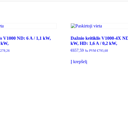
is V1000 ND: 6 A / 1,1 kW,
Dažnio keitiklis V1000-4X ND:
5 kW,
kW, HD: 1,6 A / 0,2 kW,
€
657,59
€
278,26
Su PVM
€
795,68
Į krepšelį