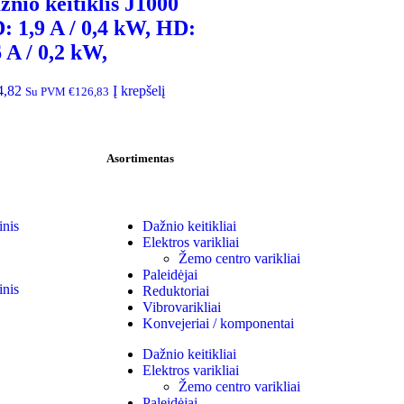
žnio keitiklis J1000
: 1,9 A / 0,4 kW, HD:
6 A / 0,2 kW,
4,82
Į krepšelį
Su PVM
€
126,83
Asortimentas
inis
Dažnio keitikliai
Elektros varikliai
Žemo centro varikliai
Paleidėjai
inis
Reduktoriai
Vibrovarikliai
Konvejeriai / komponentai
Dažnio keitikliai
Elektros varikliai
Žemo centro varikliai
Paleidėjai