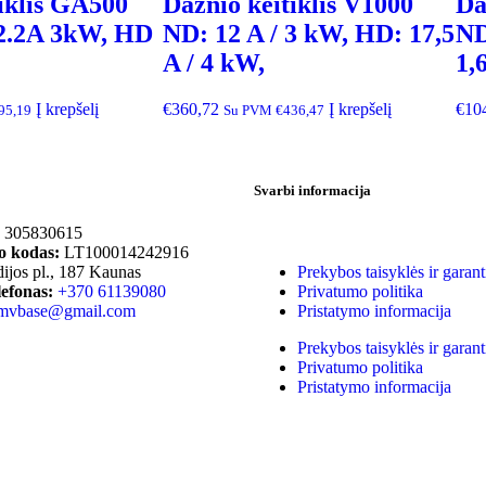
iklis GA500
Dažnio keitiklis V1000
Da
2.2A 3kW, HD
ND: 12 A / 3 kW, HD: 17,5
ND
A / 4 kW,
1,
Į krepšelį
€
360,72
Į krepšelį
€
10
95,19
Su PVM
€
436,47
Svarbi informacija
305830615
 kodas:
LT100014242916
dijos pl., 187 Kaunas
Prekybos taisyklės ir garant
lefonas:
+370 61139080
Privatumo politika
mvbase@gmail.com
Pristatymo informacija
Prekybos taisyklės ir garant
Privatumo politika
Pristatymo informacija