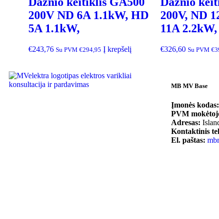
Dažnio keitiklis GA500
Dažnio keit
200V ND 6A 1.1kW, HD
200V, ND 1
5A 1.1kW,
11A 2.2kW,
€
243,76
Į krepšelį
€
326,60
Su PVM
€
294,95
Su PVM
€
3
MB MV Base
Įmonės kodas:
PVM mokėtojo
Adresas:
Islan
Kontaktinis te
El. paštas:
mb