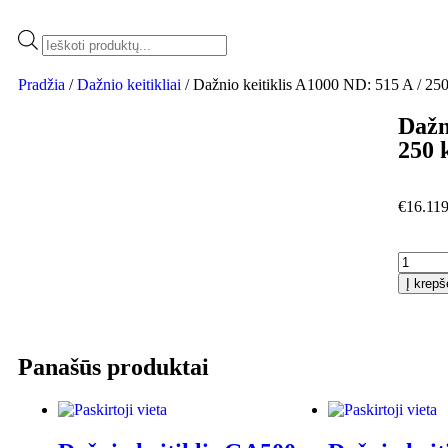
Pradžia
/
Dažnio keitikliai
/ Dažnio keitiklis A1000 ND: 515 A / 25
Dažn
250 
€
16.119
Į krepš
Panašūs produktai