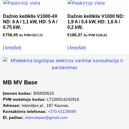
Dažnio keitiklis V1000-4X
Dažnio keitiklis V1000 ND:
ND: 6 A / 1,1 kW, HD: 5 A /
1,9 A / 0,4 kW, HD: 1,6 A /
0,75 kW,
0,2 kW,
€
758,45
€
186,37
Su PVM
€
917,72
Su PVM
€
225,51
Į krepšelį
Į krepšelį
MB MV Base
Įmonės kodas:
305830615
PVM mokėtojo kodas:
LT100014242916
Adresas:
Islandijos pl., 187 Kaunas
Kontaktinis telefonas:
+370 61139080
El. paštas:
mbmvbase@gmail.com