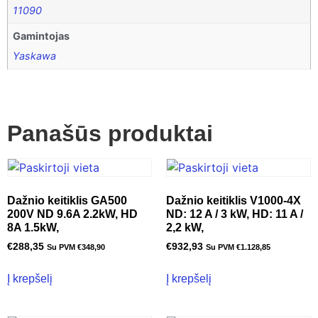
11090
Gamintojas
Yaskawa
Panašūs produktai
Dažnio keitiklis GA500
Dažnio keitiklis V1000-4X
200V ND 9.6A 2.2kW, HD
ND: 12 A / 3 kW, HD: 11 A /
8A 1.5kW,
2,2 kW,
€
288,35
€
932,93
Su PVM
€
348,90
Su PVM
€
1.128,85
Į krepšelį
Į krepšelį