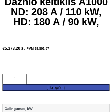
Dažnio keitiklis A1000
ND: 208 A / 110 kW,
HD: 180 A / 90 kW,
€
5.373,20
Su PVM
€
6.501,57
Į krepšelį
Galingumas, kW