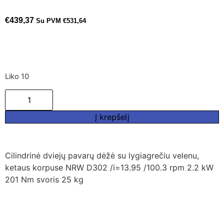
€
439,37
Su PVM
€
531,64
Liko 10
Į krepšelį
Cilindrinė dviejų pavarų dėžė su lygiagrečiu velenu,
ketaus korpuse NRW D302 /i=13.95 /100.3 rpm 2.2 kW
201 Nm svoris 25 kg