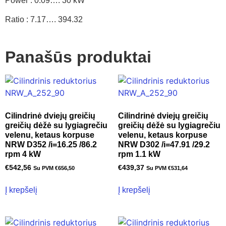
Power : 0.09…. 30 kW
Ratio : 7.17…. 394.32
Panašūs produktai
Cilindrinė dviejų greičių
Cilindrinė dviejų greičių
greičių dėžė su lygiagrečiu
greičių dėžė su lygiagrečiu
velenu, ketaus korpuse
velenu, ketaus korpuse
NRW D352 /i=16.25 /86.2
NRW D302 /i=47.91 /29.2
rpm 4 kW
rpm 1.1 kW
€
542,56
€
439,37
Su PVM
€
656,50
Su PVM
€
531,64
Į krepšelį
Į krepšelį