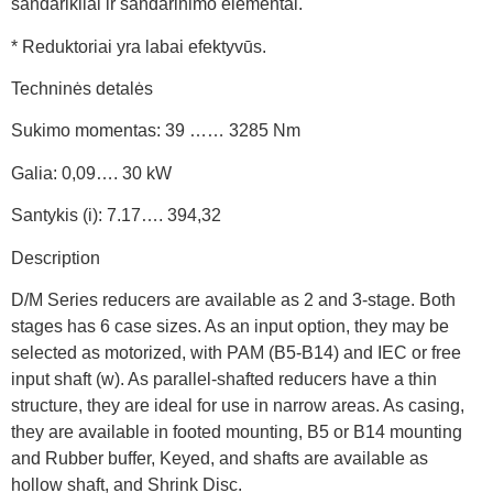
sandarikliai ir sandarinimo elementai.
* Reduktoriai yra labai efektyvūs.
Techninės detalės
Sukimo momentas: 39 …… 3285 Nm
Galia: 0,09…. 30 kW
Santykis (i): 7.17…. 394,32
Description
D/M Series reducers are available as 2 and 3-stage. Both
stages has 6 case sizes. As an input option, they may be
selected as motorized, with PAM (B5-B14) and IEC or free
input shaft (w). As parallel-shafted reducers have a thin
structure, they are ideal for use in narrow areas. As casing,
they are available in footed mounting, B5 or B14 mounting
and Rubber buffer, Keyed, and shafts are available as
hollow shaft, and Shrink Disc.