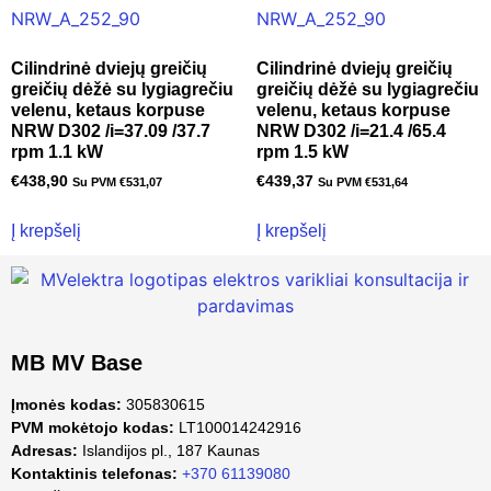
Cilindrinė dviejų greičių
Cilindrinė dviejų greičių
greičių dėžė su lygiagrečiu
greičių dėžė su lygiagrečiu
velenu, ketaus korpuse
velenu, ketaus korpuse
NRW D302 /i=37.09 /37.7
NRW D302 /i=21.4 /65.4
rpm 1.1 kW
rpm 1.5 kW
€
438,90
€
439,37
Su PVM
€
531,07
Su PVM
€
531,64
Į krepšelį
Į krepšelį
MB MV Base
Įmonės kodas:
305830615
PVM mokėtojo kodas:
LT100014242916
Adresas:
Islandijos pl., 187 Kaunas
Kontaktinis telefonas:
+370 61139080