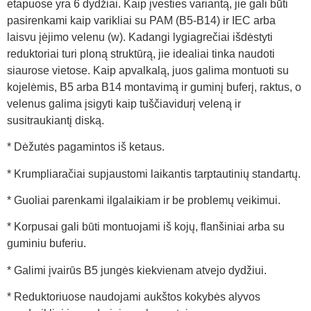
etapuose yra 6 dydžiai. Kaip įvesties variantą, jie gali būti
pasirenkami kaip varikliai su PAM (B5-B14) ir IEC arba
laisvu įėjimo velenu (w). Kadangi lygiagrečiai išdėstyti
reduktoriai turi ploną struktūrą, jie idealiai tinka naudoti
siaurose vietose. Kaip apvalkalą, juos galima montuoti su
kojelėmis, B5 arba B14 montavimą ir guminį buferį, raktus, o
velenus galima įsigyti kaip tuščiavidurį veleną ir
susitraukiantį diską.
* Dėžutės pagamintos iš ketaus.
* Krumpliaračiai supjaustomi laikantis tarptautinių standartų.
* Guoliai parenkami ilgalaikiam ir be problemų veikimui.
* Korpusai gali būti montuojami iš kojų, flanšiniai arba su
guminiu buferiu.
* Galimi įvairūs B5 jungės kiekvienam atvejo dydžiui.
* Reduktoriuose naudojami aukštos kokybės alyvos