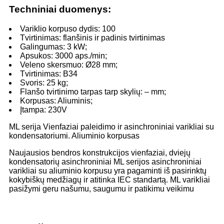
Techniniai duomenys:
Variklio korpuso dydis: 100
Tvirtinimas: flanšinis ir padinis tvirtinimas
Galingumas: 3 kW;
Apsukos: 3000 aps./min;
Veleno skersmuo: Ø28 mm;
Tvirtinimas: B34
Svoris: 25 kg;
Flanšo tvirtinimo tarpas tarp skylių: – mm;
Korpusas: Aliuminis;
Įtampa: 230V
ML serija Vienfaziai paleidimo ir asinchroniniai varikliai su
kondensatoriumi. Aliuminio korpusas
Naujausios bendros konstrukcijos vienfaziai, dviejų
kondensatorių asinchroniniai ML serijos asinchroniniai
varikliai su aliuminio korpusu yra pagaminti iš pasirinktų
kokybiškų medžiagų ir atitinka IEC standartą. ML varikliai
pasižymi geru našumu, saugumu ir patikimu veikimu