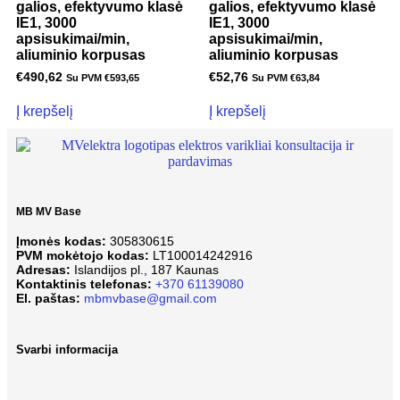
galios, efektyvumo klasė
galios, efektyvumo klasė
IE1, 3000
IE1, 3000
apsisukimai/min,
apsisukimai/min,
aliuminio korpusas
aliuminio korpusas
€
490,62
€
52,76
Su PVM
€
593,65
Su PVM
€
63,84
Į krepšelį
Į krepšelį
MB MV Base
Įmonės kodas:
305830615
PVM mokėtojo kodas:
LT100014242916
Adresas:
Islandijos pl., 187 Kaunas
Kontaktinis telefonas:
+370 61139080
El. paštas:
mbmvbase@gmail.com
Svarbi informacija