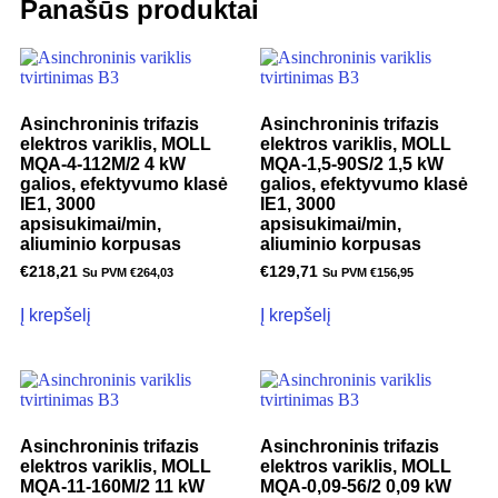
Panašūs produktai
Asinchroninis trifazis
Asinchroninis trifazis
elektros variklis, MOLL
elektros variklis, MOLL
MQA-4-112M/2 4 kW
MQA-1,5-90S/2 1,5 kW
galios, efektyvumo klasė
galios, efektyvumo klasė
IE1, 3000
IE1, 3000
apsisukimai/min,
apsisukimai/min,
aliuminio korpusas
aliuminio korpusas
€
218,21
€
129,71
Su PVM
€
264,03
Su PVM
€
156,95
Į krepšelį
Į krepšelį
Asinchroninis trifazis
Asinchroninis trifazis
elektros variklis, MOLL
elektros variklis, MOLL
MQA-11-160M/2 11 kW
MQA-0,09-56/2 0,09 kW