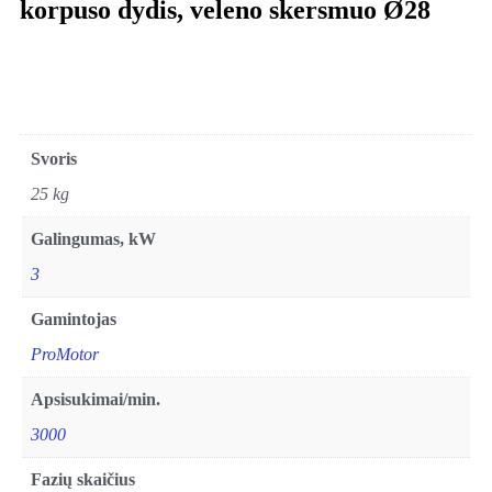
korpuso dydis, veleno skersmuo Ø28
Svoris
25 kg
Galingumas, kW
3
Gamintojas
ProMotor
Apsisukimai/min.
3000
Fazių skaičius