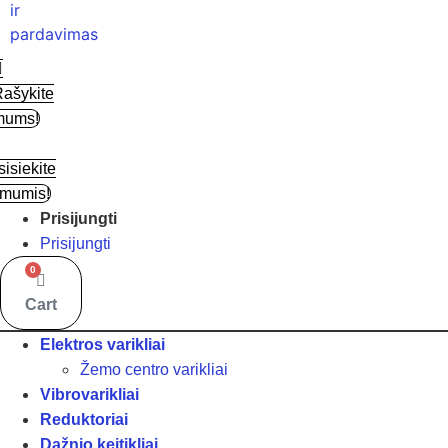
ašykite
mums!
isiekite
 mumis!
Prisijungti
Prisijungti
0
Cart
Elektros varikliai
Žemo centro varikliai
Vibrovarikliai
Reduktoriai
Dažnio keitikliai