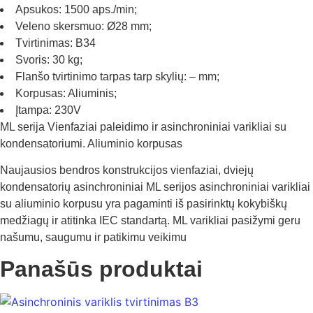
Apsukos: 1500 aps./min;
Veleno skersmuo: Ø28 mm;
Tvirtinimas: B34
Svoris: 30 kg;
Flanšo tvirtinimo tarpas tarp skylių: – mm;
Korpusas: Aliuminis;
Įtampa: 230V
ML serija Vienfaziai paleidimo ir asinchroniniai varikliai su
kondensatoriumi. Aliuminio korpusas
Naujausios bendros konstrukcijos vienfaziai, dviejų
kondensatorių asinchroniniai ML serijos asinchroniniai varikliai
su aliuminio korpusu yra pagaminti iš pasirinktų kokybiškų
medžiagų ir atitinka IEC standartą. ML varikliai pasižymi geru
našumu, saugumu ir patikimu veikimu
Panašūs produktai