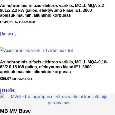
Asinchroninis trifazis elektros variklis, MOLL MQA-2,2-
90L/2 2,2 kW galios, efektyvumo klasė IE1, 3000
apsisukimai/min, aliuminio korpusas
€
149,23
Su PVM
€
180,57
Į krepšelį
Asinchroninis trifazis elektros variklis, MOLL MQA-0,18-
63/2 0,18 kW galios, efektyvumo klasė IE1, 3000
apsisukimai/min, aliuminio korpusas
€
56,07
Su PVM
€
67,84
Į krepšelį
MB MV Base