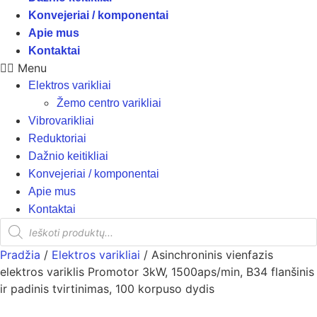
Konvejeriai / komponentai
Apie mus
Kontaktai
Menu
Elektros varikliai
Žemo centro varikliai
Vibrovarikliai
Reduktoriai
Dažnio keitikliai
Konvejeriai / komponentai
Apie mus
Kontaktai
Products
search
Pradžia
/
Elektros varikliai
/ Asinchroninis vienfazis
elektros variklis Promotor 3kW, 1500aps/min, B34 flanšinis
ir padinis tvirtinimas, 100 korpuso dydis