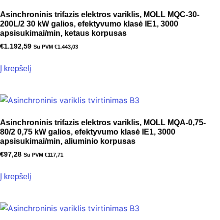
Asinchroninis trifazis elektros variklis, MOLL MQC-30-
200L/2 30 kW galios, efektyvumo klasė IE1, 3000
apsisukimai/min, ketaus korpusas
€
1.192,59
Su PVM
€
1.443,03
Į krepšelį
Asinchroninis trifazis elektros variklis, MOLL MQA-0,75-
80/2 0,75 kW galios, efektyvumo klasė IE1, 3000
apsisukimai/min, aliuminio korpusas
€
97,28
Su PVM
€
117,71
Į krepšelį