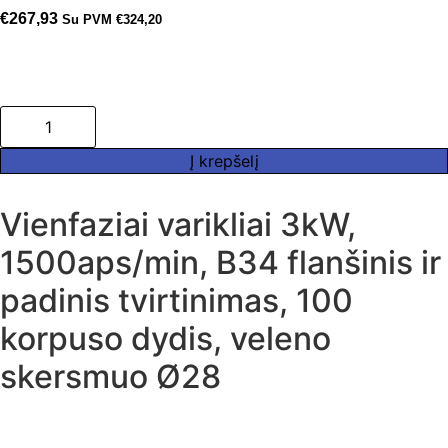
€
267,93
Su PVM
€
324,20
produkto
kiekis:
Asinchroninis
vienfazis
Į krepšelį
elektros
variklis
Promotor
Vienfaziai varikliai 3kW,
3kW,
1500aps/min,
1500aps/min, B34 flanšinis ir
B34
flanšinis
ir
padinis tvirtinimas, 100
padinis
tvirtinimas,
korpuso dydis, veleno
100
korpuso
skersmuo Ø28
dydis