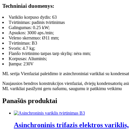
Techniniai duomenys:
Variklio korpuso dydis: 63
Tvirtinimas: padinis tvirtinimas
Galingumas: 0.25 kW;
Apsukos: 3000 aps./min;
Veleno skersmuo: Ø11 mm;
Tvirtinimas: B3
Svoris: 4.7 kg;
Flanšo tvirtinimo tarpas tarp skylių: nėra mm;
Korpusas: Aliuminis;
Įtampa: 230V
ML serija Vienfaziai paleidimo ir asinchroniniai varikliai su kondens
Naujausios bendros konstrukcijos vienfaziai, dviejų kondensatorių asin
ML varikliai pasižymi geru našumu, saugumu ir patikimu veikimu
Panašūs produktai
Asinchroninis trifazis elektros varik