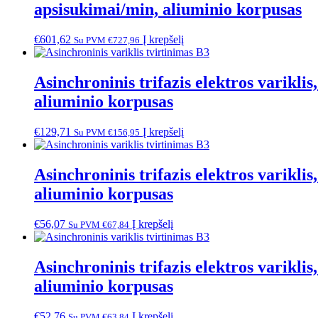
apsisukimai/min, aliuminio korpusas
€
601,62
Į krepšelį
Su PVM
€
727,96
Asinchroninis trifazis elektros varik
aliuminio korpusas
€
129,71
Į krepšelį
Su PVM
€
156,95
Asinchroninis trifazis elektros varik
aliuminio korpusas
€
56,07
Į krepšelį
Su PVM
€
67,84
Asinchroninis trifazis elektros varik
aliuminio korpusas
€
52,76
Į krepšelį
Su PVM
€
63,84