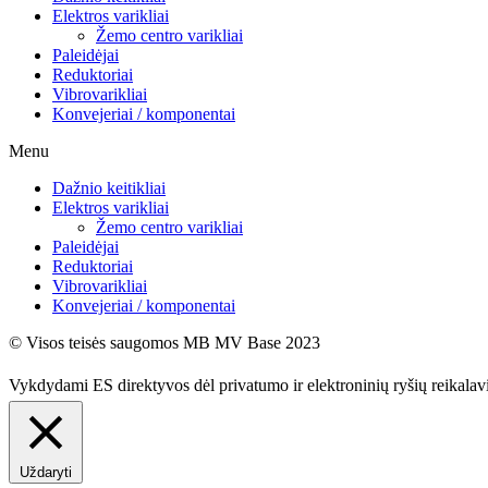
Elektros varikliai
Žemo centro varikliai
Paleidėjai
Reduktoriai
Vibrovarikliai
Konvejeriai / komponentai
Menu
Dažnio keitikliai
Elektros varikliai
Žemo centro varikliai
Paleidėjai
Reduktoriai
Vibrovarikliai
Konvejeriai / komponentai
© Visos teisės saugomos MB MV Base 2023
Vykdydami ES direktyvos dėl privatumo ir elektroninių ryšių reikala
Uždaryti