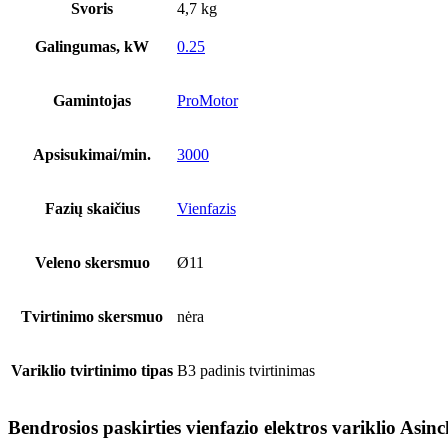
B3
Svoris
4,7 kg
padinis
tvirtinimas,
Galingumas, kW
0.25
63
korpuso
dydis
Gamintojas
ProMotor
Apsisukimai/min.
3000
Fazių skaičius
Vienfazis
Veleno skersmuo
Ø11
Tvirtinimo skersmuo
nėra
Variklio tvirtinimo tipas
B3 padinis tvirtinimas
Bendrosios paskirties vienfazio elektros variklio Asi