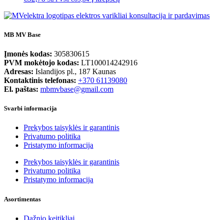
MB MV Base
Įmonės kodas:
305830615
PVM mokėtojo kodas:
LT100014242916
Adresas:
Islandijos pl., 187 Kaunas
Kontaktinis telefonas:
+370 61139080
El. paštas:
mbmvbase@gmail.com
Svarbi informacija
Prekybos taisyklės ir garantinis
Privatumo politika
Pristatymo informacija
Prekybos taisyklės ir garantinis
Privatumo politika
Pristatymo informacija
Asortimentas
Dažnio keitikliai