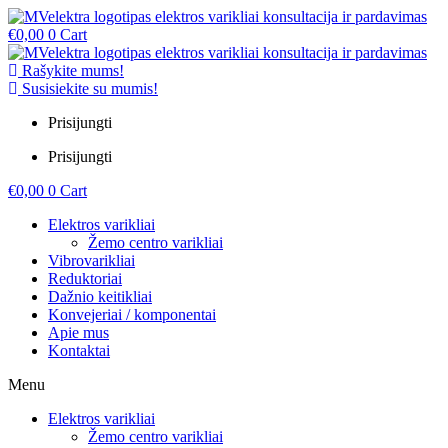
€
0,00
0
Cart
Rašykite mums!
Susisiekite su mumis!
Prisijungti
Prisijungti
€
0,00
0
Cart
Elektros varikliai
Žemo centro varikliai
Vibrovarikliai
Reduktoriai
Dažnio keitikliai
Konvejeriai / komponentai
Apie mus
Kontaktai
Menu
Elektros varikliai
Žemo centro varikliai