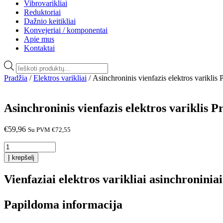
Vibrovarikliai
Reduktoriai
Dažnio keitikliai
Konvejeriai / komponentai
Apie mus
Kontaktai
Products
search
Pradžia
/
Elektros varikliai
/ Asinchroninis vienfazis elektros varikli
Asinchroninis vienfazis elektros variklis 
€
59,96
Su PVM
€
72,55
produkto
kiekis:
Į krepšelį
Asinchroninis
vienfazis
Vienfaziai elektros varikliai asinchronini
elektros
variklis
Promotor
Papildoma informacija
0.25kW,
3000aps/min,