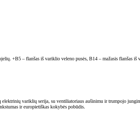
ojelių. +B5 – flanšas iš variklio veleno pusės, B14 – mažasis flanšas iš v
trinių variklių serija, su ventiliatoriaus aušinimu ir trumpojo jungim
ankstumas ir europietiškas kokybės pobūdis.