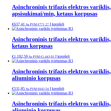
Asinchroninis trifazis elektros varik
apsisukimai/min, ketaus korpusas
€
637,41
Į krepšelį
Su PVM
€
771,27
Asinchroninis trifazis elektros varik
ketaus korpusas
€
1.192,59
Į krepšelį
Su PVM
€
1.443,03
Asinchroninis trifazis elektros varik
aliuminio korpusas
€
531,85
Į krepšelį
Su PVM
€
643,54
Asinchroninis trifazis elektros varik
aliuminio korpusas