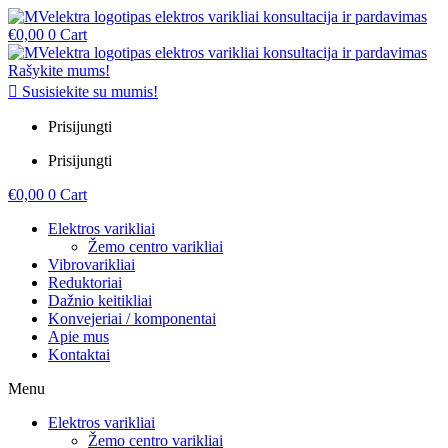
€
0,00
0
Cart
Rašykite mums!
Susisiekite su mumis!
Prisijungti
Prisijungti
€
0,00
0
Cart
Elektros varikliai
Žemo centro varikliai
Vibrovarikliai
Reduktoriai
Dažnio keitikliai
Konvejeriai / komponentai
Apie mus
Kontaktai
Menu
Elektros varikliai
Žemo centro varikliai