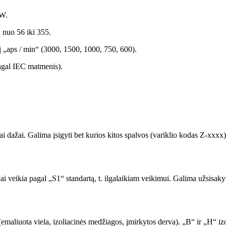
kW.
, nuo 56 iki 355.
itį „aps / min“ (3000, 1500, 1000, 750, 600).
pagal IEC matmenis).
ai dažai. Galima įsigyti bet kurios kitos spalvos (variklio kodas Z-xxx
 veikia pagal „S1“ standartą, t. ilgalaikiam veikimui. Galima užsisakyti 
emaliuota viela, izoliacinės medžiagos, įmirkytos derva). „B“ ir „H“ iz