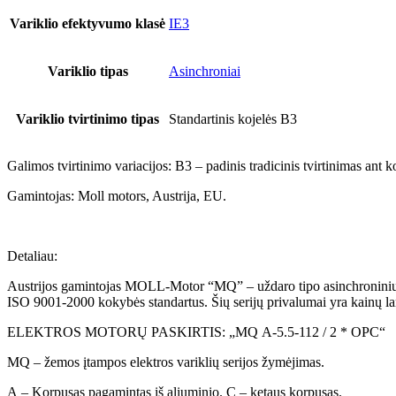
Variklio efektyvumo klasė
IE3
Variklio tipas
Asinchroniai
Variklio tvirtinimo tipas
Standartinis kojelės B3
Galimos tvirtinimo variacijos: B3 – padinis tradicinis tvirtinimas ant k
Gamintojas: Moll motors, Austrija, EU.
Detaliau:
Austrijos gamintojas MOLL-Motor “MQ” – uždaro tipo asinchroninių elek
ISO 9001-2000 kokybės standartus. Šių serijų privalumai yra kainų l
ELEKTROS MOTORŲ PASKIRTIS: „MQ A-5.5-112 / 2 * OPC“
MQ – žemos įtampos elektros variklių serijos žymėjimas.
A – Korpusas pagamintas iš aliuminio. C – ketaus korpusas.