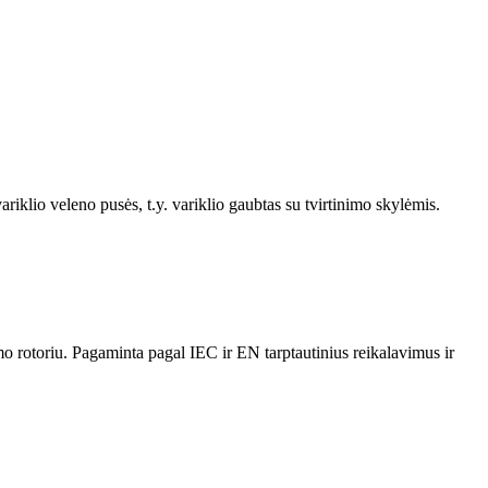
ariklio veleno pusės, t.y. variklio gaubtas su tvirtinimo skylėmis.
o rotoriu. Pagaminta pagal IEC ir EN tarptautinius reikalavimus ir