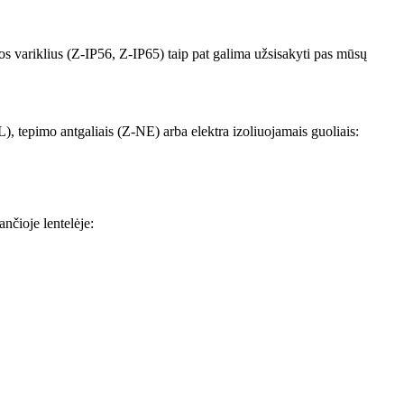
ros variklius (Z-IP56, Z-IP65) taip pat galima užsisakyti pas mūsų
), tepimo antgaliais (Z-NE) arba elektra izoliuojamais guoliais:
nčioje lentelėje: