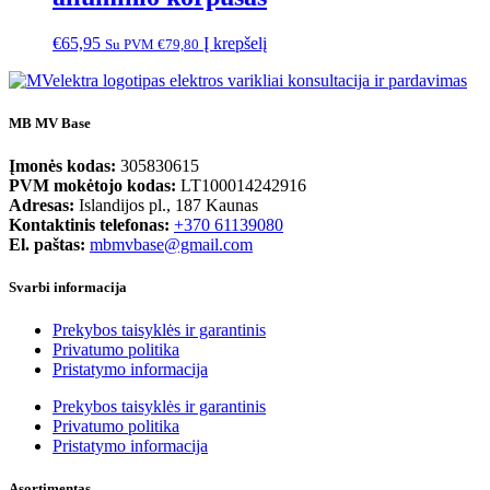
€
65,95
Į krepšelį
Su PVM
€
79,80
MB MV Base
Įmonės kodas:
305830615
PVM mokėtojo kodas:
LT100014242916
Adresas:
Islandijos pl., 187 Kaunas
Kontaktinis telefonas:
+370 61139080
El. paštas:
mbmvbase@gmail.com
Svarbi informacija
Prekybos taisyklės ir garantinis
Privatumo politika
Pristatymo informacija
Prekybos taisyklės ir garantinis
Privatumo politika
Pristatymo informacija
Asortimentas