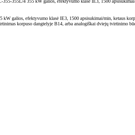
QC-355-355L/4 355 kW galios, efektyvumo klasė IE3, 1500 apsisukimai
 kW galios, efektyvumo klasė IE3, 1500 apsisukimai/min, ketaus korpu
virtinimas korpuso dangtelyje B14, arba analogiškai dviejų tvirtinimo bū