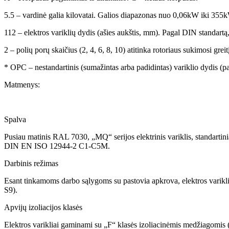
5.5 – vardinė galia kilovatai. Galios diapazonas nuo 0,06kW iki 355
112 – elektros variklių dydis (ašies aukštis, mm). Pagal DIN standartą
2 – polių porų skaičius (2, 4, 6, 8, 10) atitinka rotoriaus sukimosi gre
* OPC – nestandartinis (sumažintas arba padidintas) variklio dydis (
Matmenys:
Spalva
Pusiau matinis RAL 7030, „MQ“ serijos elektrinis variklis, standartini
DIN EN ISO 12944-2 C1-C5M.
Darbinis režimas
Esant tinkamoms darbo sąlygoms su pastovia apkrova, elektros varikliai
S9).
Apvijų izoliacijos klasės
Elektros varikliai gaminami su „F“ klasės izoliacinėmis medžiagomis (