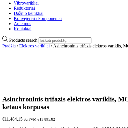
Vibrovarikliai
Reduktoriai
Dažnio keitikliai
Konvejeriai / komponentai
Apie mus
Kontaktai
Products search
Pradžia
/
Elektros varikliai
/ Asinchroninis trifazis elektros varikli
Asinchroninis trifazis elektros variklis
ketaus korpusas
€
11.484,15
Su PVM
€
13.895,82