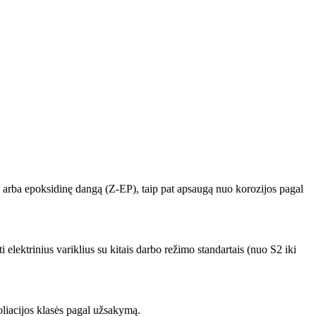
x) arba epoksidinę dangą (Z-EP), taip pat apsaugą nuo korozijos pagal
elektrinius variklius su kitais darbo režimo standartais (nuo S2 iki
oliacijos klasės pagal užsakymą.