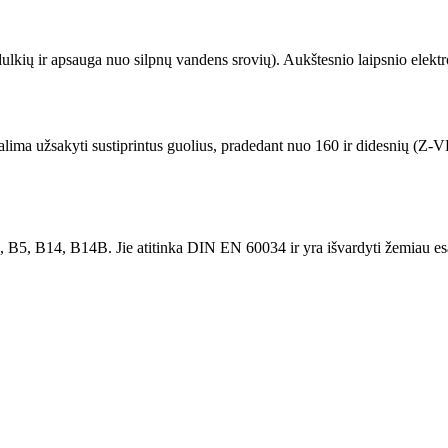
 dulkių ir apsauga nuo silpnų vandens srovių). Aukštesnio laipsnio elekt
lima užsakyti sustiprintus guolius, pradedant nuo 160 ir didesnių (Z-VL
, B5, B14, B14B. Jie atitinka DIN EN 60034 ir yra išvardyti žemiau esa