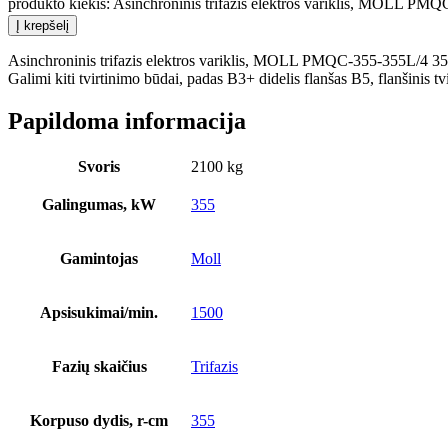
produkto kiekis: Asinchroninis trifazis elektros variklis, MOLL PM
Į krepšelį
Asinchroninis trifazis elektros variklis, MOLL PMQC-355-355L/4 355
Galimi kiti tvirtinimo būdai, padas B3+ didelis flanšas B5, flanšinis t
Papildoma informacija
Svoris
2100 kg
Galingumas, kW
355
Gamintojas
Moll
Apsisukimai/min.
1500
Fazių skaičius
Trifazis
Korpuso dydis, r-cm
355