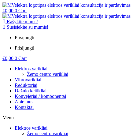
€
0,00
0
Cart
Rašykite mums!
Susisiekite su mumis!
Prisijungti
Prisijungti
€
0,00
0
Cart
Elektros varikliai
Žemo centro varikliai
Vibrovarikliai
Reduktoriai
Dažnio keitikliai
Konvejeriai / komponentai
Apie mus
Kontaktai
Menu
Elektros varikliai
Žemo centro varikliai