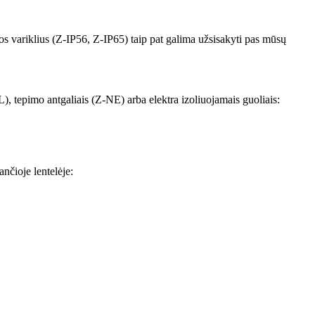
ros variklius (Z-IP56, Z-IP65) taip pat galima užsisakyti pas mūsų
), tepimo antgaliais (Z-NE) arba elektra izoliuojamais guoliais:
nčioje lentelėje: