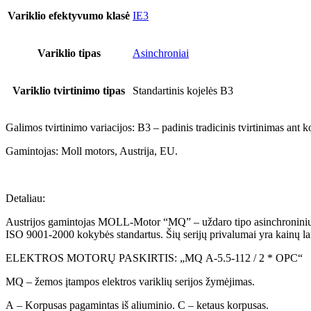
Variklio efektyvumo klasė
IE3
Variklio tipas
Asinchroniai
Variklio tvirtinimo tipas
Standartinis kojelės B3
Galimos tvirtinimo variacijos: B3 – padinis tradicinis tvirtinimas ant k
Gamintojas: Moll motors, Austrija, EU.
Detaliau:
Austrijos gamintojas MOLL-Motor “MQ” – uždaro tipo asinchroninių elek
ISO 9001-2000 kokybės standartus. Šių serijų privalumai yra kainų l
ELEKTROS MOTORŲ PASKIRTIS: „MQ A-5.5-112 / 2 * OPC“
MQ – žemos įtampos elektros variklių serijos žymėjimas.
A – Korpusas pagamintas iš aliuminio. C – ketaus korpusas.