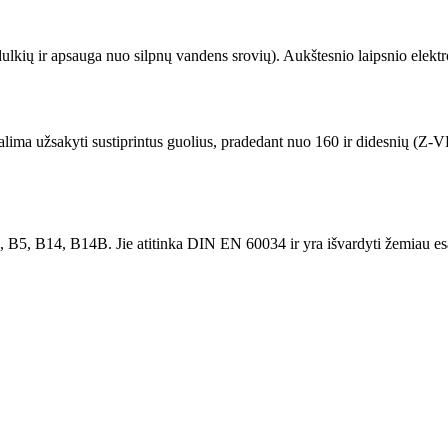
 dulkių ir apsauga nuo silpnų vandens srovių). Aukštesnio laipsnio elekt
lima užsakyti sustiprintus guolius, pradedant nuo 160 ir didesnių (Z-VL
, B5, B14, B14B. Jie atitinka DIN EN 60034 ir yra išvardyti žemiau esa