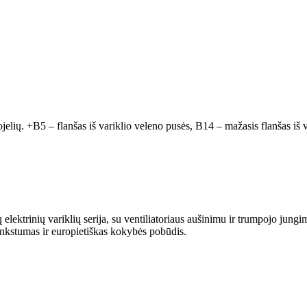
ojelių. +B5 – flanšas iš variklio veleno pusės, B14 – mažasis flanšas iš v
trinių variklių serija, su ventiliatoriaus aušinimu ir trumpojo jungim
ankstumas ir europietiškas kokybės pobūdis.