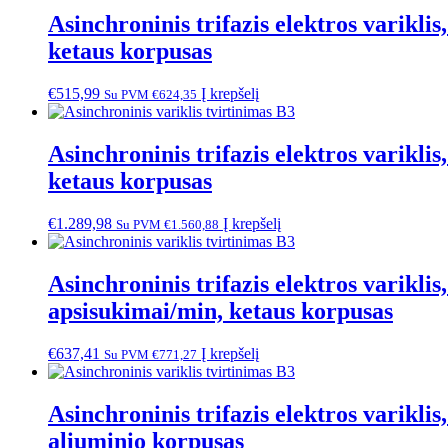
Asinchroninis trifazis elektros varik
ketaus korpusas
€
515,99
Į krepšelį
Su PVM
€
624,35
Asinchroninis trifazis elektros varik
ketaus korpusas
€
1.289,98
Į krepšelį
Su PVM
€
1.560,88
Asinchroninis trifazis elektros varik
apsisukimai/min, ketaus korpusas
€
637,41
Į krepšelį
Su PVM
€
771,27
Asinchroninis trifazis elektros varik
aliuminio korpusas