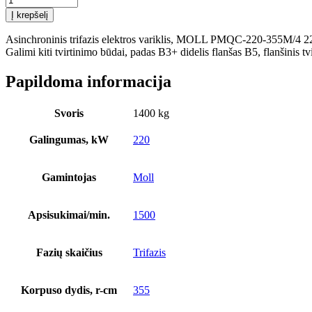
kiekis:
Į krepšelį
Asinchroninis
trifazis
Asinchroninis trifazis elektros variklis, MOLL PMQC-220-355M/4 220
elektros
Galimi kiti tvirtinimo būdai, padas B3+ didelis flanšas B5, flanšinis t
variklis,
MOLL
Papildoma informacija
PMQC-
220-
355M/4
Svoris
1400 kg
220
kW
Galingumas, kW
220
galios,
efektyvumo
klasė
Gamintojas
Moll
IE3,
1500
apsisukimai/min,
Apsisukimai/min.
1500
ketaus
korpusas
Fazių skaičius
Trifazis
Korpuso dydis, r-cm
355