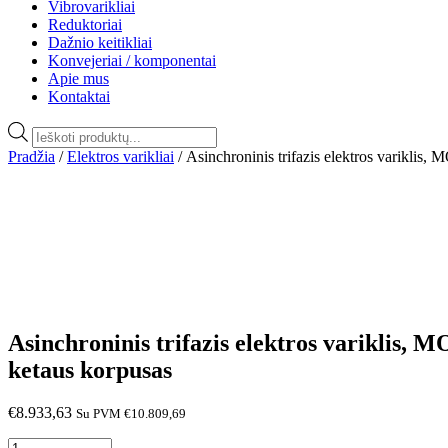
Vibrovarikliai
Reduktoriai
Dažnio keitikliai
Konvejeriai / komponentai
Apie mus
Kontaktai
Products
search
Pradžia
/
Elektros varikliai
/ Asinchroninis trifazis elektros varikl
Asinchroninis trifazis elektros variklis
ketaus korpusas
€
8.933,63
Su PVM
€
10.809,69
produkto