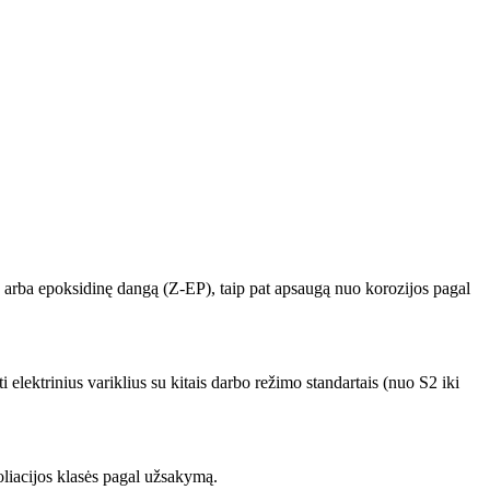
x) arba epoksidinę dangą (Z-EP), taip pat apsaugą nuo korozijos pagal
elektrinius variklius su kitais darbo režimo standartais (nuo S2 iki
oliacijos klasės pagal užsakymą.