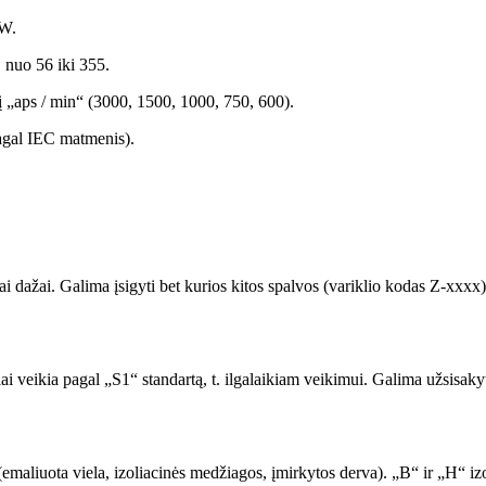
kW.
, nuo 56 iki 355.
itį „aps / min“ (3000, 1500, 1000, 750, 600).
pagal IEC matmenis).
ai dažai. Galima įsigyti bet kurios kitos spalvos (variklio kodas Z-xxx
 veikia pagal „S1“ standartą, t. ilgalaikiam veikimui. Galima užsisakyti 
emaliuota viela, izoliacinės medžiagos, įmirkytos derva). „B“ ir „H“ iz