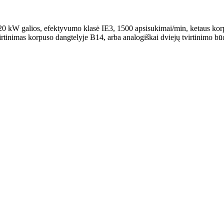
 kW galios, efektyvumo klasė IE3, 1500 apsisukimai/min, ketaus korpu
virtinimas korpuso dangtelyje B14, arba analogiškai dviejų tvirtinimo bū