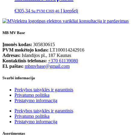
€
305,34
Į krepšelį
Su PVM
€
369,46
MB MV Base
Įmonės kodas:
305830615
PVM mokėtojo kodas:
LT100014242916
Adresas:
Islandijos pl., 187 Kaunas
Kontaktinis telefonas:
+370 61139080
El. paštas:
mbmvbase@gmail.com
Svarbi informacija
Prekybos taisyklės ir garantinis
Privatumo politika
Pristatymo informacija
Prekybos taisyklės ir garantinis
Privatumo politika
Pristatymo informacija
Asortimentas