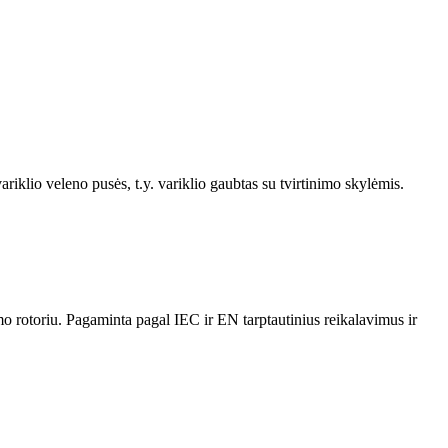
ariklio veleno pusės, t.y. variklio gaubtas su tvirtinimo skylėmis.
o rotoriu. Pagaminta pagal IEC ir EN tarptautinius reikalavimus ir