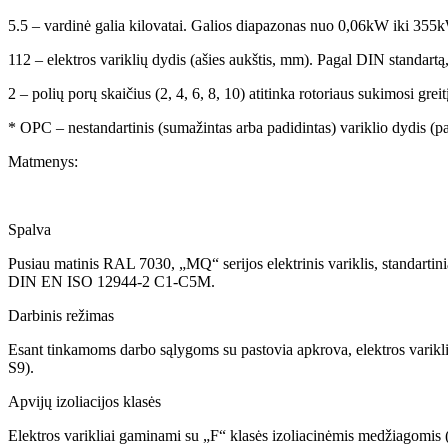
5.5 – vardinė galia kilovatai. Galios diapazonas nuo 0,06kW iki 355
112 – elektros variklių dydis (ašies aukštis, mm). Pagal DIN standartą
2 – polių porų skaičius (2, 4, 6, 8, 10) atitinka rotoriaus sukimosi gre
* OPC – nestandartinis (sumažintas arba padidintas) variklio dydis (
Matmenys:
Spalva
Pusiau matinis RAL 7030, „MQ“ serijos elektrinis variklis, standartini
DIN EN ISO 12944-2 C1-C5M.
Darbinis režimas
Esant tinkamoms darbo sąlygoms su pastovia apkrova, elektros varikliai
S9).
Apvijų izoliacijos klasės
Elektros varikliai gaminami su „F“ klasės izoliacinėmis medžiagomis (