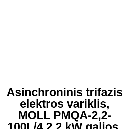
Asinchroninis trifazis
elektros variklis,
MOLL PMQA-2,2-
100L/4 2,2 kW galios,