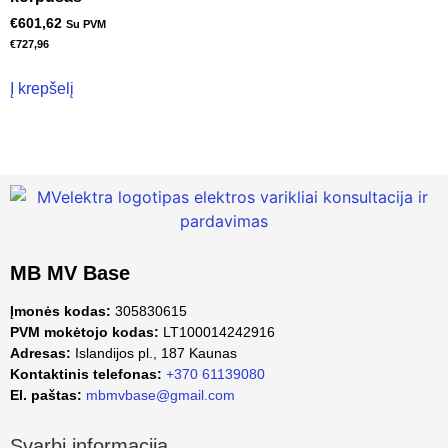
€
601,62
Su PVM
€
727,96
Į krepšelį
MB MV Base
Įmonės kodas:
305830615
PVM mokėtojo kodas:
LT100014242916
Adresas:
Islandijos pl., 187 Kaunas
Kontaktinis telefonas:
+370 61139080
El. paštas:
mbmvbase@gmail.com
Svarbi informacija