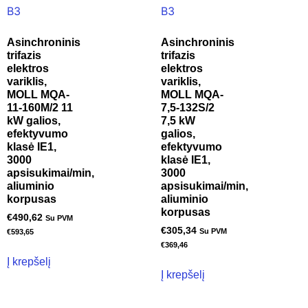
Asinchroninis
Asinchroninis
trifazis
trifazis
elektros
elektros
variklis,
variklis,
MOLL MQA-
MOLL MQA-
11-160M/2 11
7,5-132S/2
kW galios,
7,5 kW
efektyvumo
galios,
klasė IE1,
efektyvumo
3000
klasė IE1,
apsisukimai/min,
3000
aliuminio
apsisukimai/min,
korpusas
aliuminio
korpusas
€
490,62
Su PVM
€
305,34
Su PVM
€
593,65
€
369,46
Į krepšelį
Į krepšelį