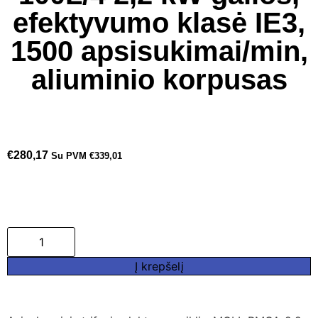
efektyvumo klasė IE3,
1500 apsisukimai/min,
aliuminio korpusas
€
280,17
Su PVM
€
339,01
Į krepšelį