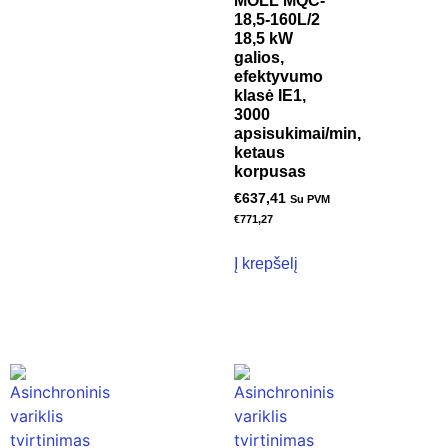
MOLL MQC-
18,5-160L/2
18,5 kW
galios,
efektyvumo
klasė IE1,
3000
apsisukimai/min,
ketaus
korpusas
€
637,41
Su PVM
€
771,27
Į krepšelį