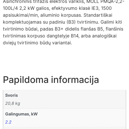
Asinchroninis trifazis elektros variklis, MOLL PMQA-2,2-
100L/4 2,2 kW galios, efektyvumo klasė IE3, 1500
apsisukimai/min, aliuminio korpusas. Standartiškai
komplektuojamas su padiniu (B3) tvirtinimu. Galimi kiti
tvirtinimo būdai, padas B3+ didelis flanšas B5, flanšinis
tvirtinimas korpuso dangtelyje B14, arba analogiškai
dviejų tvirtinimo būdų variantai.
Papildoma informacija
Svoris
20,8 kg
Galingumas, kW
2.2