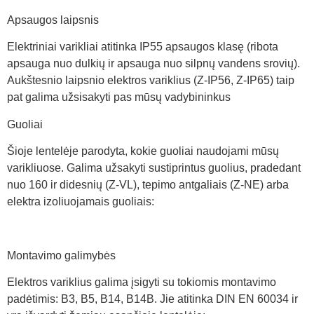
Apsaugos laipsnis
Elektriniai varikliai atitinka IP55 apsaugos klasę (ribota
apsauga nuo dulkių ir apsauga nuo silpnų vandens srovių).
Aukštesnio laipsnio elektros variklius (Z-IP56, Z-IP65) taip
pat galima užsisakyti pas mūsų vadybininkus
Guoliai
Šioje lentelėje parodyta, kokie guoliai naudojami mūsų
varikliuose. Galima užsakyti sustiprintus guolius, pradedant
nuo 160 ir didesnių (Z-VL), tepimo antgaliais (Z-NE) arba
elektra izoliuojamais guoliais:
Montavimo galimybės
Elektros variklius galima įsigyti su tokiomis montavimo
padėtimis: B3, B5, B14, B14B. Jie atitinka DIN EN 60034 ir