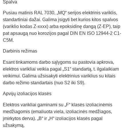
Spalva
Pusiau matinis RAL 7030, „MQ“ serijos elektrinis variklis,
standartiniai dažai. Galima įsigyti bet kurios kitos spalvos
(variklio kodas Z-xxxx) arba epoksidinę dangą (Z-EP), taip
pat apsaugą nuo korozijos pagal DIN EN ISO 12944-2 C1-
C5M.
Darbinis režimas
Esant tinkamoms darbo sąlygoms su pastovia apkrova,
elektros varikliai veikia pagal „S1“ standartą, t. ilgalaikiam
veikimui. Galima užsisakyti elektrinius variklius su kitais
darbo režimo standartais (nuo S2 iki S9).
Apvijų izoliacijos klasės
Elektros varikliai gaminami su „F“ klasės izoliacinėmis
medžiagomis (emaliuota viela, izoliacinės medžiagos,
įmirkytos derva). „B“ ir „H“ izoliacijos klasės pagal
užsakymą.