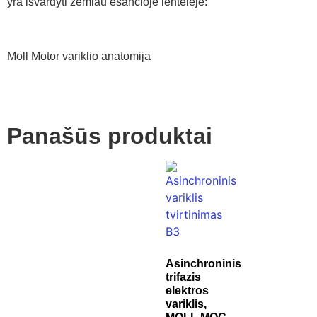
yra išvardyti žemiau esančioje lentelėje:
Moll Motor variklio anatomija
Panašūs produktai
Asinchroninis
trifazis
elektros
variklis,