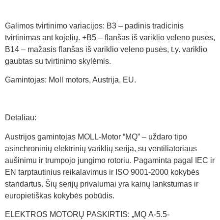
Galimos tvirtinimo variacijos: B3 – padinis tradicinis
tvirtinimas ant kojelių. +B5 – flanšas iš variklio veleno pusės,
B14 – mažasis flanšas iš variklio veleno pusės, t.y. variklio
gaubtas su tvirtinimo skylėmis.
Gamintojas: Moll motors, Austrija, EU.
Detaliau:
Austrijos gamintojas MOLL-Motor “MQ” – uždaro tipo
asinchroninių elektrinių variklių serija, su ventiliatoriaus
aušinimu ir trumpojo jungimo rotoriu. Pagaminta pagal IEC ir
EN tarptautinius reikalavimus ir ISO 9001-2000 kokybės
standartus. Šių serijų privalumai yra kainų lankstumas ir
europietiškas kokybės pobūdis.
ELEKTROS MOTORŲ PASKIRTIS: „MQ A-5.5-