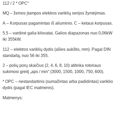
112 / 2 * OPC“
MQ – žemos įtampos elektros variklių serijos žymėjimas.
A – Korpusas pagamintas iš aliuminio. C – ketaus korpusas.
5.5 – vardinė galia kilovatai. Galios diapazonas nuo 0,06kW
iki 355kW.
112 – elektros variklių dydis (ašies aukštis, mm). Pagal DIN
standartą, nuo 56 iki 355.
2 – polių porų skaičius (2, 4, 6, 8, 10) atitinka rotoriaus
sukimosi greitį „aps / min“ (3000, 1500, 1000, 750, 600).
* OPC – nestandartinis (sumažintas arba padidintas) variklio
dydis (pagal IEC matmenis).
Matmenys: