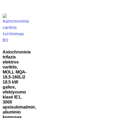
Asinchroninis
trifazis
elektros
variklis,
MOLL MQA-
18,5-160L/2
18,5 kW
galios,
efektyvumo
klasė IE1,
3000
apsisukimai/min,
aliuminio
korpusas