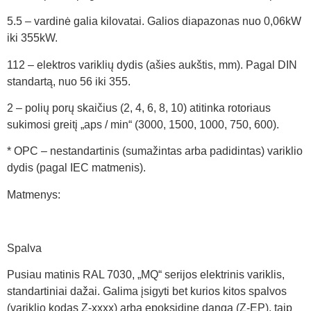
5.5 – vardinė galia kilovatai. Galios diapazonas nuo 0,06kW
iki 355kW.
112 – elektros variklių dydis (ašies aukštis, mm). Pagal DIN
standartą, nuo 56 iki 355.
2 – polių porų skaičius (2, 4, 6, 8, 10) atitinka rotoriaus
sukimosi greitį „aps / min“ (3000, 1500, 1000, 750, 600).
* OPC – nestandartinis (sumažintas arba padidintas) variklio
dydis (pagal IEC matmenis).
Matmenys:
Spalva
Pusiau matinis RAL 7030, „MQ“ serijos elektrinis variklis,
standartiniai dažai. Galima įsigyti bet kurios kitos spalvos
(variklio kodas Z-xxxx) arba epoksidinę dangą (Z-EP), taip