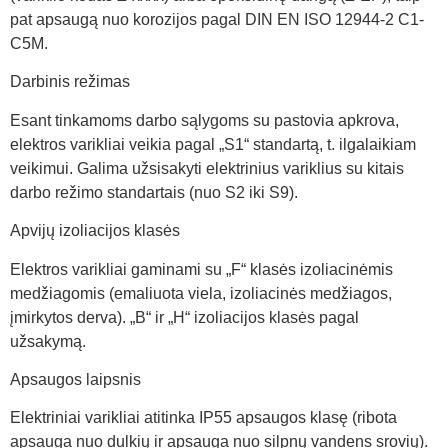
pat apsaugą nuo korozijos pagal DIN EN ISO 12944-2 C1-
C5M.
Darbinis režimas
Esant tinkamoms darbo sąlygoms su pastovia apkrova,
elektros varikliai veikia pagal „S1“ standartą, t. ilgalaikiam
veikimui. Galima užsisakyti elektrinius variklius su kitais
darbo režimo standartais (nuo S2 iki S9).
Apvijų izoliacijos klasės
Elektros varikliai gaminami su „F“ klasės izoliacinėmis
medžiagomis (emaliuota viela, izoliacinės medžiagos,
įmirkytos derva). „B“ ir „H“ izoliacijos klasės pagal
užsakymą.
Apsaugos laipsnis
Elektriniai varikliai atitinka IP55 apsaugos klasę (ribota
apsauga nuo dulkių ir apsauga nuo silpnų vandens srovių).