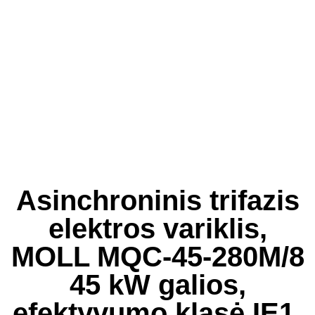
Asinchroninis trifazis
elektros variklis,
MOLL MQC-45-280M/8
45 kW galios,
efektyvumo klasė IE1,