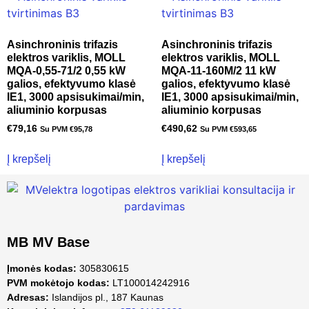
Asinchroninis trifazis
Asinchroninis trifazis
elektros variklis, MOLL
elektros variklis, MOLL
MQA-0,55-71/2 0,55 kW
MQA-11-160M/2 11 kW
galios, efektyvumo klasė
galios, efektyvumo klasė
IE1, 3000 apsisukimai/min,
IE1, 3000 apsisukimai/min,
aliuminio korpusas
aliuminio korpusas
€
79,16
€
490,62
Su PVM
€
95,78
Su PVM
€
593,65
Į krepšelį
Į krepšelį
MB MV Base
Įmonės kodas:
305830615
PVM mokėtojo kodas:
LT100014242916
Adresas:
Islandijos pl., 187 Kaunas