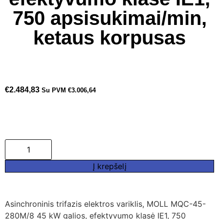
750 apsisukimai/min,
ketaus korpusas
€
2.484,83
Su PVM
€
3.006,64
Į krepšelį
Asinchroninis trifazis elektros variklis, MOLL MQC-45-
280M/8 45 kW galios, efektyvumo klasė IE1, 750