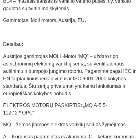
B14 – mažasis flanšas iš variklio veleno pusės, t.y. variklio
gaubtas su tvirtinimo skylėmis.
Gamintojas: Moll motors, Austrija, EU.
Detaliau:
Austrijos gamintojas MOLL-Motor “MQ” – uždaro tipo
asinchroninių elektrinių variklių serija, su ventiliatoriaus
aušinimu ir trumpojo jungimo rotoriu. Pagaminta pagal IEC ir
EN tarptautinius reikalavimus ir ISO 9001-2000 kokybės
standartus. Šių serijų privalumai yra kainų lankstumas ir
europietiškas kokybės pobūdis.
ELEKTROS MOTORŲ PASKIRTIS: „MQ A-5.5-
112 / 2 * OPC“
MQ – žemos įtampos elektros variklių serijos žymėjimas.
A – Korpusas pagamintas iš aliuminio. C – ketaus korpusas.