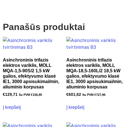
Panašūs produktai
Asinchroninis trifazis
Asinchroninis trifazis
elektros variklis, MOLL
elektros variklis, MOLL
MQA-1,5-90S/2 1,5 kW
MQA-18,5-160L/2 18,5 kW
galios, efektyvumo klasė
galios, efektyvumo klasė
IE1, 3000 apsisukimai/min,
IE1, 3000 apsisukimai/min,
aliuminio korpusas
aliuminio korpusas
€
129,71
€
601,62
Su PVM
€
156,95
Su PVM
€
727,96
Į krepšelį
Į krepšelį