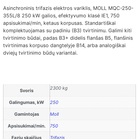
Asinchroninis trifazis elektros variklis, MOLL MQC-250-
355L/8 250 kW galios, efektyvumo klasė IE1, 750
apsisukimai/min, ketaus korpusas. Standartiškai
komplektuojamas su padiniu (B3) tvirtinimu. Galimi kiti
tvirtinimo būdai, padas B3+ didelis flanšas B5, flanšinis
tvirtinimas korpuso dangtelyje B14, arba analogiškai
dviejų tvirtinimo būdų variantai.
2300 kg
Svoris
Galingumas, kW
250
Gamintojas
Moll
Apsisukimai/min.
750
Fazių skaičius
Trifazis