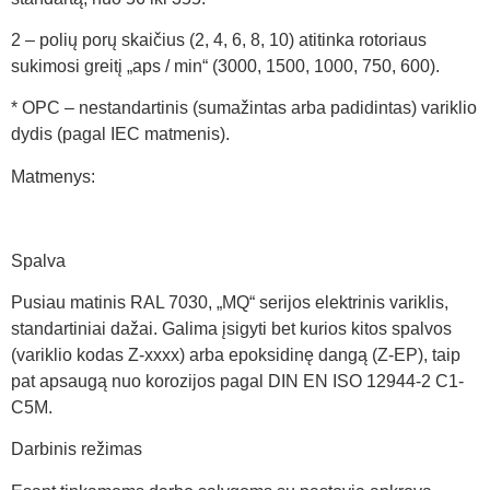
2 – polių porų skaičius (2, 4, 6, 8, 10) atitinka rotoriaus
sukimosi greitį „aps / min“ (3000, 1500, 1000, 750, 600).
* OPC – nestandartinis (sumažintas arba padidintas) variklio
dydis (pagal IEC matmenis).
Matmenys:
Spalva
Pusiau matinis RAL 7030, „MQ“ serijos elektrinis variklis,
standartiniai dažai. Galima įsigyti bet kurios kitos spalvos
(variklio kodas Z-xxxx) arba epoksidinę dangą (Z-EP), taip
pat apsaugą nuo korozijos pagal DIN EN ISO 12944-2 C1-
C5M.
Darbinis režimas