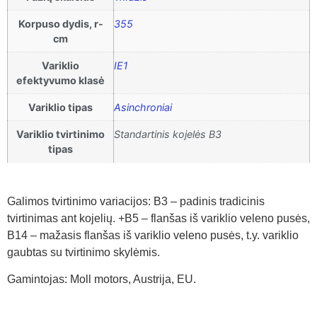
Korpuso dydis, r-
355
cm
Variklio
IE1
efektyvumo klasė
Variklio tipas
Asinchroniai
Variklio tvirtinimo
Standartinis kojelės B3
tipas
Galimos tvirtinimo variacijos: B3 – padinis tradicinis
tvirtinimas ant kojelių. +B5 – flanšas iš variklio veleno pusės,
B14 – mažasis flanšas iš variklio veleno pusės, t.y. variklio
gaubtas su tvirtinimo skylėmis.
Gamintojas: Moll motors, Austrija, EU.