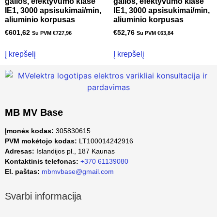
galios, efektyvumo klasė
galios, efektyvumo klasė
IE1, 3000 apsisukimai/min,
IE1, 3000 apsisukimai/min,
aliuminio korpusas
aliuminio korpusas
€
601,62
€
52,76
Su PVM
€
727,96
Su PVM
€
63,84
Į krepšelį
Į krepšelį
MB MV Base
Įmonės kodas:
305830615
PVM mokėtojo kodas:
LT100014242916
Adresas:
Islandijos pl., 187 Kaunas
Kontaktinis telefonas:
+370 61139080
El. paštas:
mbmvbase@gmail.com
Svarbi informacija