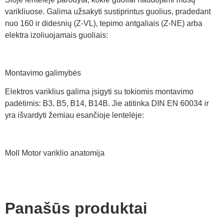
varikliuose. Galima užsakyti sustiprintus guolius, pradedant
nuo 160 ir didesnių (Z-VL), tepimo antgaliais (Z-NE) arba
elektra izoliuojamais guoliais:
Montavimo galimybės
Elektros variklius galima įsigyti su tokiomis montavimo
padėtimis: B3, B5, B14, B14B. Jie atitinka DIN EN 60034 ir
yra išvardyti žemiau esančioje lentelėje:
Moll Motor variklio anatomija
Panašūs produktai