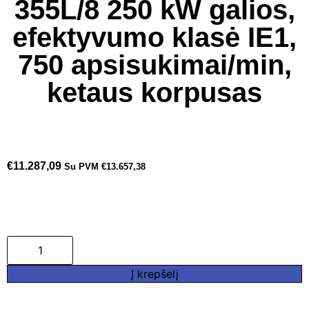
355L/8 250 kW galios,
efektyvumo klasė IE1,
750 apsisukimai/min,
ketaus korpusas
€
11.287,09
Su PVM
€
13.657,38
Į krepšelį