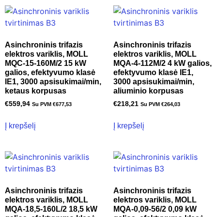
Asinchroninis trifazis
Asinchroninis trifazis
elektros variklis, MOLL
elektros variklis, MOLL
MQC-15-160M/2 15 kW
MQA-4-112M/2 4 kW galios,
galios, efektyvumo klasė
efektyvumo klasė IE1,
IE1, 3000 apsisukimai/min,
3000 apsisukimai/min,
ketaus korpusas
aliuminio korpusas
€
559,94
€
218,21
Su PVM
€
677,53
Su PVM
€
264,03
Į krepšelį
Į krepšelį
Asinchroninis trifazis
Asinchroninis trifazis
elektros variklis, MOLL
elektros variklis, MOLL
MQA-18,5-160L/2 18,5 kW
MQA-0,09-56/2 0,09 kW