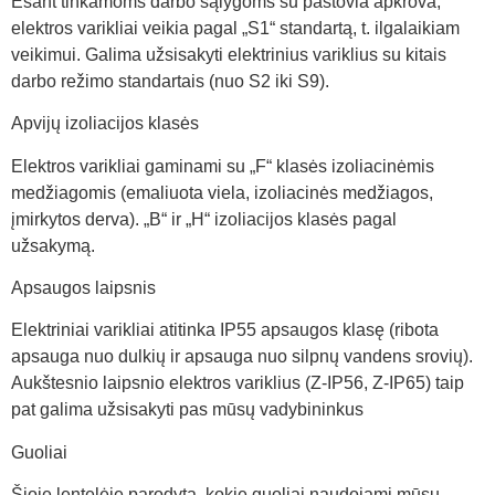
Esant tinkamoms darbo sąlygoms su pastovia apkrova,
elektros varikliai veikia pagal „S1“ standartą, t. ilgalaikiam
veikimui. Galima užsisakyti elektrinius variklius su kitais
darbo režimo standartais (nuo S2 iki S9).
Apvijų izoliacijos klasės
Elektros varikliai gaminami su „F“ klasės izoliacinėmis
medžiagomis (emaliuota viela, izoliacinės medžiagos,
įmirkytos derva). „B“ ir „H“ izoliacijos klasės pagal
užsakymą.
Apsaugos laipsnis
Elektriniai varikliai atitinka IP55 apsaugos klasę (ribota
apsauga nuo dulkių ir apsauga nuo silpnų vandens srovių).
Aukštesnio laipsnio elektros variklius (Z-IP56, Z-IP65) taip
pat galima užsisakyti pas mūsų vadybininkus
Guoliai
Šioje lentelėje parodyta, kokie guoliai naudojami mūsų