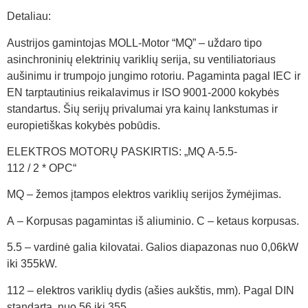
Detaliau:
Austrijos gamintojas MOLL-Motor “MQ” – uždaro tipo
asinchroninių elektrinių variklių serija, su ventiliatoriaus
aušinimu ir trumpojo jungimo rotoriu. Pagaminta pagal IEC ir
EN tarptautinius reikalavimus ir ISO 9001-2000 kokybės
standartus. Šių serijų privalumai yra kainų lankstumas ir
europietiškas kokybės pobūdis.
ELEKTROS MOTORŲ PASKIRTIS: „MQ A-5.5-
112 / 2 * OPC“
MQ – žemos įtampos elektros variklių serijos žymėjimas.
A – Korpusas pagamintas iš aliuminio. C – ketaus korpusas.
5.5 – vardinė galia kilovatai. Galios diapazonas nuo 0,06kW
iki 355kW.
112 – elektros variklių dydis (ašies aukštis, mm). Pagal DIN
standartą, nuo 56 iki 355.