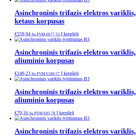
Asinchroninis trifazis elektros varik
ketaus korpusas
€
559,94
Į krepšelį
Su PVM
€
677,53
Asinchroninis trifazis elektros varik
aliuminio korpusas
€
149,23
Į krepšelį
Su PVM
€
180,57
Asinchroninis trifazis elektros varik
aliuminio korpusas
€
79,16
Į krepšelį
Su PVM
€
95,78
Asinchroninis trifazis elektros varik