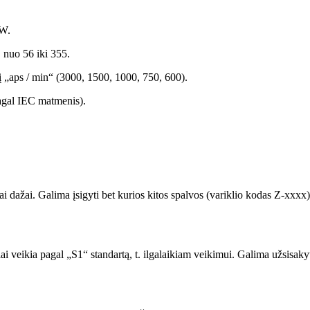
kW.
, nuo 56 iki 355.
itį „aps / min“ (3000, 1500, 1000, 750, 600).
pagal IEC matmenis).
ai dažai. Galima įsigyti bet kurios kitos spalvos (variklio kodas Z-xxx
 veikia pagal „S1“ standartą, t. ilgalaikiam veikimui. Galima užsisakyti 