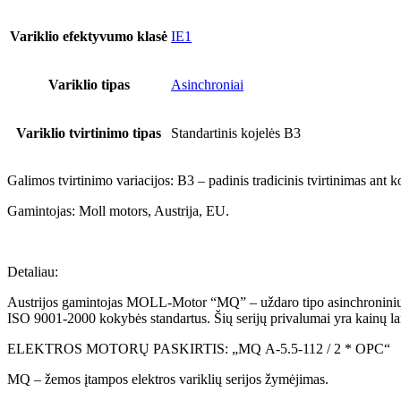
Variklio efektyvumo klasė
IE1
Variklio tipas
Asinchroniai
Variklio tvirtinimo tipas
Standartinis kojelės B3
Galimos tvirtinimo variacijos: B3 – padinis tradicinis tvirtinimas ant k
Gamintojas: Moll motors, Austrija, EU.
Detaliau:
Austrijos gamintojas MOLL-Motor “MQ” – uždaro tipo asinchroninių elek
ISO 9001-2000 kokybės standartus. Šių serijų privalumai yra kainų l
ELEKTROS MOTORŲ PASKIRTIS: „MQ A-5.5-112 / 2 * OPC“
MQ – žemos įtampos elektros variklių serijos žymėjimas.