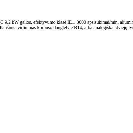
 9,2 kW galios, efektyvumo klasė IE1, 3000 apsisukimai/min, aliumin
 flanšinis tvirtinimas korpuso dangtelyje B14, arba analogiškai dviejų tv