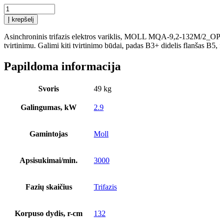
produkto
kiekis:
Į krepšelį
Asinchroninis
trifazis
Asinchroninis trifazis elektros variklis, MOLL MQA-9,2-132M/2_OPC
elektros
tvirtinimu. Galimi kiti tvirtinimo būdai, padas B3+ didelis flanšas B5,
variklis,
MOLL
Papildoma informacija
MQA-
9,2-
132M/2_OPC
Svoris
49 kg
9,2
kW
Galingumas, kW
2.9
galios,
efektyvumo
klasė
Gamintojas
Moll
IE1,
3000
apsisukimai/min,
Apsisukimai/min.
3000
aliuminio
korpusas
Fazių skaičius
Trifazis
Korpuso dydis, r-cm
132