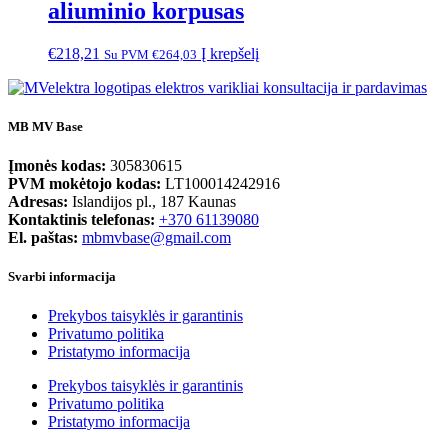
aliuminio korpusas
€
218,21
Į krepšelį
Su PVM
€
264,03
MB MV Base
Įmonės kodas:
305830615
PVM mokėtojo kodas:
LT100014242916
Adresas:
Islandijos pl., 187 Kaunas
Kontaktinis telefonas:
+370 61139080
El. paštas:
mbmvbase@gmail.com
Svarbi informacija
Prekybos taisyklės ir garantinis
Privatumo politika
Pristatymo informacija
Prekybos taisyklės ir garantinis
Privatumo politika
Pristatymo informacija