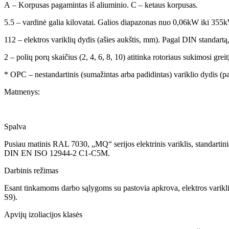
A – Korpusas pagamintas iš aliuminio. C – ketaus korpusas.
5.5 – vardinė galia kilovatai. Galios diapazonas nuo 0,06kW iki 355
112 – elektros variklių dydis (ašies aukštis, mm). Pagal DIN standartą
2 – polių porų skaičius (2, 4, 6, 8, 10) atitinka rotoriaus sukimosi gre
* OPC – nestandartinis (sumažintas arba padidintas) variklio dydis (
Matmenys:
Spalva
Pusiau matinis RAL 7030, „MQ“ serijos elektrinis variklis, standartini
DIN EN ISO 12944-2 C1-C5M.
Darbinis režimas
Esant tinkamoms darbo sąlygoms su pastovia apkrova, elektros varikliai
S9).
Apvijų izoliacijos klasės