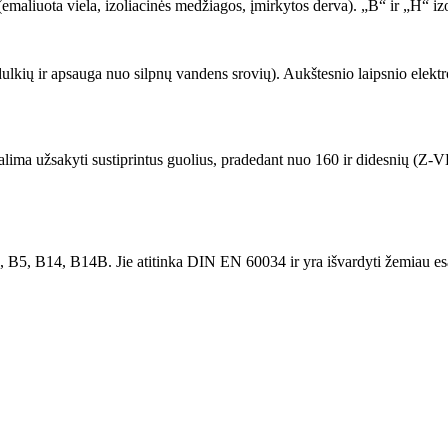
emaliuota viela, izoliacinės medžiagos, įmirkytos derva). „B“ ir „H“ iz
 dulkių ir apsauga nuo silpnų vandens srovių). Aukštesnio laipsnio elekt
lima užsakyti sustiprintus guolius, pradedant nuo 160 ir didesnių (Z-VL
, B5, B14, B14B. Jie atitinka DIN EN 60034 ir yra išvardyti žemiau esa