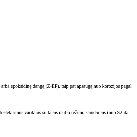
x) arba epoksidinę dangą (Z-EP), taip pat apsaugą nuo korozijos pagal
elektrinius variklius su kitais darbo režimo standartais (nuo S2 iki