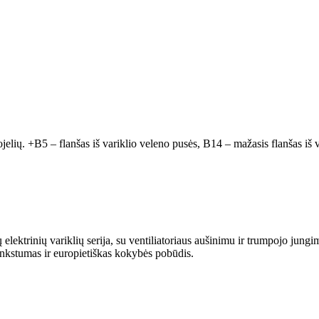
ojelių. +B5 – flanšas iš variklio veleno pusės, B14 – mažasis flanšas iš v
trinių variklių serija, su ventiliatoriaus aušinimu ir trumpojo jungim
ankstumas ir europietiškas kokybės pobūdis.