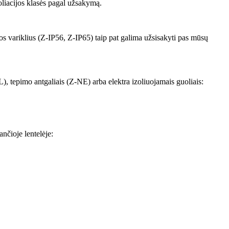
oliacijos klasės pagal užsakymą.
ros variklius (Z-IP56, Z-IP65) taip pat galima užsisakyti pas mūsų
), tepimo antgaliais (Z-NE) arba elektra izoliuojamais guoliais:
nčioje lentelėje: