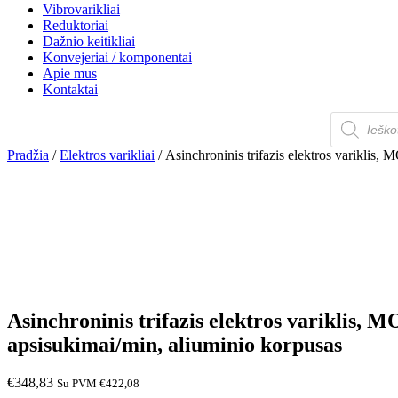
Vibrovarikliai
Reduktoriai
Dažnio keitikliai
Konvejeriai / komponentai
Apie mus
Kontaktai
Products
search
Pradžia
/
Elektros varikliai
/ Asinchroninis trifazis elektros varikl
Asinchroninis trifazis elektros variklis
apsisukimai/min, aliuminio korpusas
€
348,83
Su PVM
€
422,08