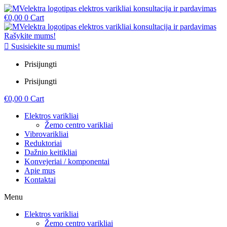
€
0,00
0
Cart
Rašykite mums!
Susisiekite su mumis!
Prisijungti
Prisijungti
€
0,00
0
Cart
Elektros varikliai
Žemo centro varikliai
Vibrovarikliai
Reduktoriai
Dažnio keitikliai
Konvejeriai / komponentai
Apie mus
Kontaktai
Menu
Elektros varikliai
Žemo centro varikliai