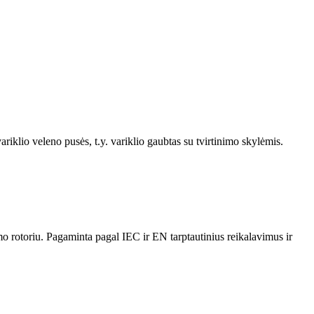
ariklio veleno pusės, t.y. variklio gaubtas su tvirtinimo skylėmis.
o rotoriu. Pagaminta pagal IEC ir EN tarptautinius reikalavimus ir