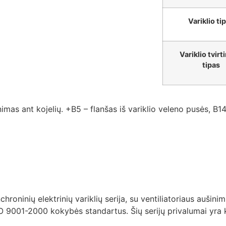
Variklio ti
Variklio tvir
tipas
inimas ant kojelių. +B5 – flanšas iš variklio veleno pusės, B14
oninių elektrinių variklių serija, su ventiliatoriaus aušinim
SO 9001-2000 kokybės standartus. Šių serijų privalumai yra 