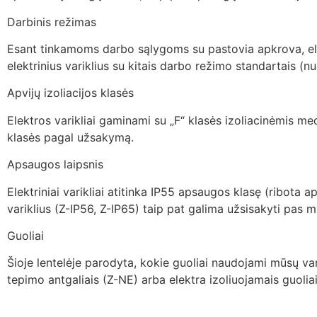
Darbinis režimas
Esant tinkamoms darbo sąlygoms su pastovia apkrova, elektr
elektrinius variklius su kitais darbo režimo standartais (nu
Apvijų izoliacijos klasės
Elektros varikliai gaminami su „F“ klasės izoliacinėmis med
klasės pagal užsakymą.
Apsaugos laipsnis
Elektriniai varikliai atitinka IP55 apsaugos klasę (ribota
variklius (Z-IP56, Z-IP65) taip pat galima užsisakyti pas
Guoliai
Šioje lentelėje parodyta, kokie guoliai naudojami mūsų var
tepimo antgaliais (Z-NE) arba elektra izoliuojamais guoliai