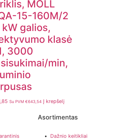
riklis, MOLL
QA-15-160M/2
 kW galios,
ektyvumo klasė
1, 3000
sisukimai/min,
iuminio
rpusas
,85
Į krepšelį
Su PVM
€
643,54
Asortimentas
arantinis
Dažnio keitikliai