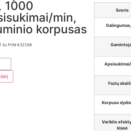
, 1000
Svoris
sisukimai/min,
iuminio korpusas
Galingumas
1
Gamintoj
Su PVM
€
327,68
Apsisukimai
pšelį
Fazių skaič
Korpuso dydis
Variklio efek
klasė