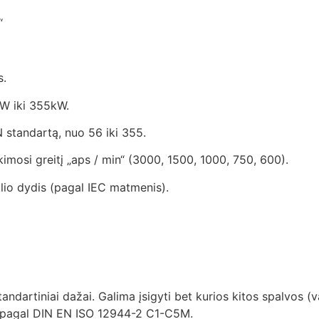
“
s.
kW iki 355kW.
N standartą, nuo 56 iki 355.
sukimosi greitį „aps / min“ (3000, 1500, 1000, 750, 600).
lio dydis (pagal IEC matmenis).
standartiniai dažai. Galima įsigyti bet kurios kitos spalvos (
s pagal DIN EN ISO 12944-2 C1-C5M.