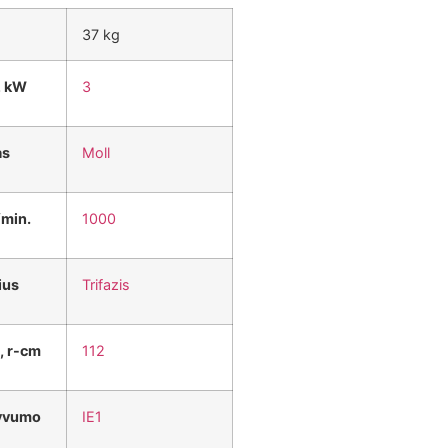
37 kg
, kW
3
as
Moll
/min.
1000
ius
Trifazis
, r-cm
112
tyvumo
IE1