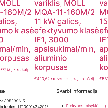
, MOLL
variklis, MOLL
va
-160M/2
MQA-11-160M/2
M
lios,
11 kW galios,
15
umo klasė
efektyvumo klasė
ef
0
IE1, 3000
IE
mai/min,
apsisukimai/min,
ap
korpusas
aliuminio
al
korpusas
ko
Į krepšelį
€
677,53
€
490,62
Į krepšelį
€
531
Su PVM
€
593,65
se
Svarbi informacija
s:
305830615
Prekybos taisyklės ir g
o kodas:
LT100014242916