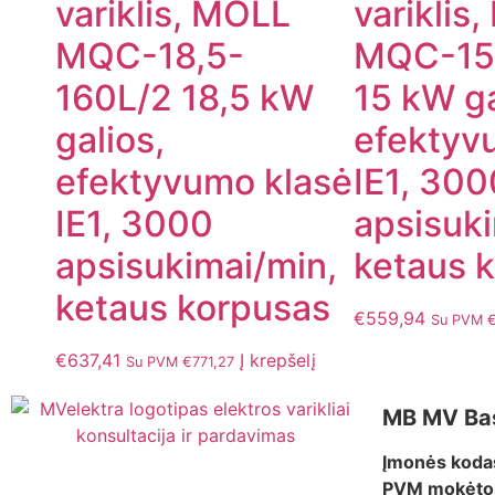
variklis, MOLL
variklis
MQC-18,5-
MQC-15
160L/2 18,5 kW
15 kW ga
galios,
efektyv
efektyvumo klasė
IE1, 300
IE1, 3000
apsisuki
apsisukimai/min,
ketaus 
ketaus korpusas
€
559,94
Su PVM
€
637,41
Į krepšelį
Su PVM
€
771,27
MB MV Ba
Įmonės koda
PVM mokėtoj