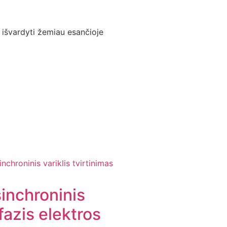
a išvardyti žemiau esančioje
inchroninis
ifazis elektros