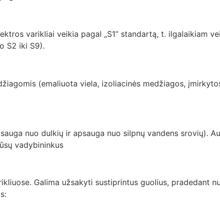
os varikliai veikia pagal „S1“ standartą, t. ilgalaikiam ve
o S2 iki S9).
žiagomis (emaliuota viela, izoliacinės medžiagos, įmirkytos d
 apsauga nuo dulkių ir apsauga nuo silpnų vandens srovių). Au
 mūsų vadybininkus
ikliuose. Galima užsakyti sustiprintus guolius, pradedant nu
s: