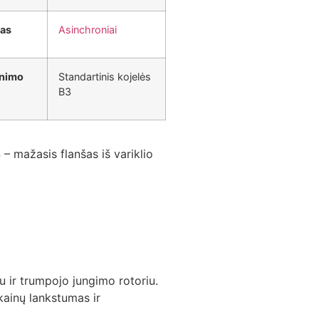
pas
Asinchroniai
tinimo
Standartinis kojelės
B3
 – mažasis flanšas iš variklio
u ir trumpojo jungimo rotoriu.
kainų lankstumas ir