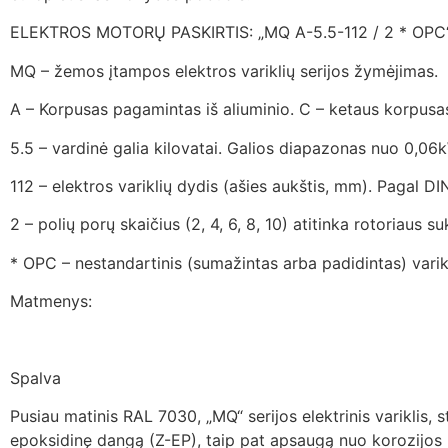
ELEKTROS MOTORŲ PASKIRTIS: „MQ A-5.5-112 / 2 * OPC
MQ – žemos įtampos elektros variklių serijos žymėjimas.
A – Korpusas pagamintas iš aliuminio. C – ketaus korpusa
5.5 – vardinė galia kilovatai. Galios diapazonas nuo 0,06
112 – elektros variklių dydis (ašies aukštis, mm). Pagal DI
2 – polių porų skaičius (2, 4, 6, 8, 10) atitinka rotoriaus 
* OPC – nestandartinis (sumažintas arba padidintas) varik
Matmenys:
Spalva
Pusiau matinis RAL 7030, „MQ“ serijos elektrinis variklis, 
epoksidinę dangą (Z-EP), taip pat apsaugą nuo korozijo