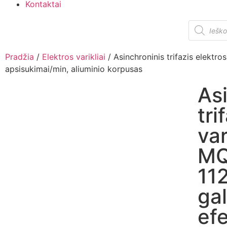
Kontaktai
Pradžia
/
Elektros varikliai
/ Asinchroninis trifazis elekt
apsisukimai/min, aliuminio korpusas
As
tri
var
MQ
11
gal
ef