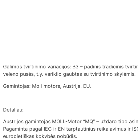
Galimos tvirtinimo variacijos: B3 – padinis tradicinis tvirt
veleno pusės, t.y. variklio gaubtas su tvirtinimo skylėmis.
Gamintojas: Moll motors, Austrija, EU.
Detaliau:
Austrijos gamintojas MOLL-Motor “MQ” – uždaro tipo asinchr
Pagaminta pagal IEC ir EN tarptautinius reikalavimus ir I
europietiškas kokybės pobūdis.