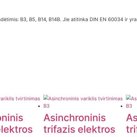
dėtimis: B3, B5, B14, B14B. Jie atitinka DIN EN 60034 ir yr
ninis
Asinchroninis
As
elektros
trifazis elektros
tr