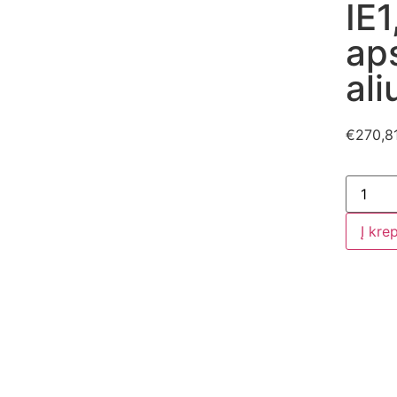
IE1
ap
al
€
270,8
Į kre