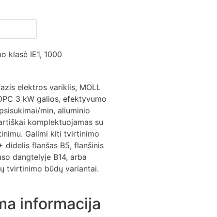
o klasė IE1, 1000
fazis elektros variklis, MOLL
PC 3 kW galios, efektyvumo
apsisukimai/min, aliuminio
artiškai komplektuojamas su
tinimu. Galimi kiti tvirtinimo
didelis flanšas B5, flanšinis
uso dangtelyje B14, arba
ų tvirtinimo būdų variantai.
ma informacija