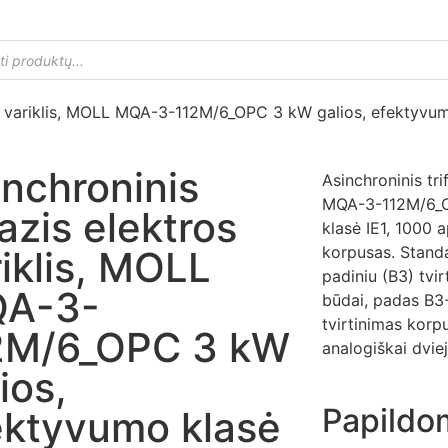
ros variklis, MOLL MQA-3-112M/6_OPC 3 kW galios, efektyvum
inchroninis
Asinchroninis tri
MQA-3-112M/6_O
fazis elektros
klasė IE1, 1000 
korpusas. Stand
iklis, MOLL
padiniu (B3) tvir
A-3-
būdai, padas B3+ 
tvirtinimas korp
2M/6_OPC 3 kW
analogiškai dviej
ios,
Papildo
ektyvumo klasė