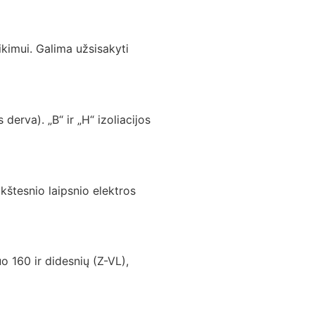
ikimui. Galima užsisakyti
erva). „B“ ir „H“ izoliacijos
kštesnio laipsnio elektros
o 160 ir didesnių (Z-VL),