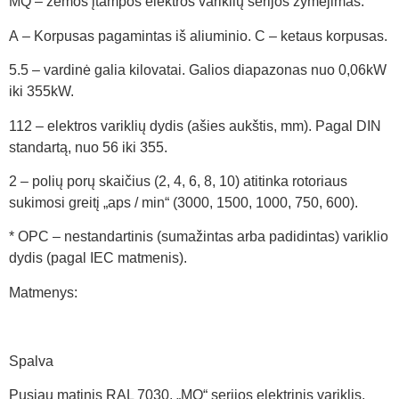
MQ – žemos įtampos elektros variklių serijos žymėjimas.
A – Korpusas pagamintas iš aliuminio. C – ketaus korpusas.
5.5 – vardinė galia kilovatai. Galios diapazonas nuo 0,06kW
iki 355kW.
112 – elektros variklių dydis (ašies aukštis, mm). Pagal DIN
standartą, nuo 56 iki 355.
2 – polių porų skaičius (2, 4, 6, 8, 10) atitinka rotoriaus
sukimosi greitį „aps / min“ (3000, 1500, 1000, 750, 600).
* OPC – nestandartinis (sumažintas arba padidintas) variklio
dydis (pagal IEC matmenis).
Matmenys:
Spalva
Pusiau matinis RAL 7030, „MQ“ serijos elektrinis variklis,