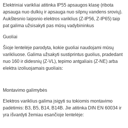
Elektriniai varikliai atitinka IP55 apsaugos klasę (ribota
apsauga nuo dulkių ir apsauga nuo silpnų vandens srovių).
Aukštesnio laipsnio elektros variklius (Z-IP56, Z-IP65) taip
pat galima užsisakyti pas mūsų vadybininkus
Guoliai
Šioje lentelėje parodyta, kokie guoliai naudojami mūsų
varikliuose. Galima užsakyti sustiprintus guolius, pradedant
nuo 160 ir didesnių (Z-VL), tepimo antgaliais (Z-NE) arba
elektra izoliuojamais guoliais:
Montavimo galimybės
Elektros variklius galima įsigyti su tokiomis montavimo
padėtimis: B3, B5, B14, B14B. Jie atitinka DIN EN 60034 ir
yra išvardyti žemiau esančioje lentelėje: