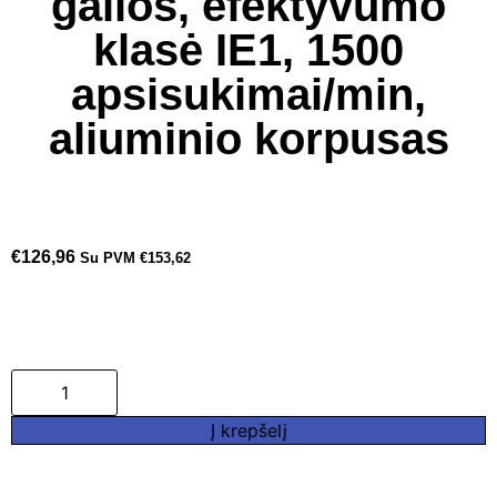
galios, efektyvumo
klasė IE1, 1500
apsisukimai/min,
aliuminio korpusas
€
126,96
Su PVM
€
153,62
Į krepšelį