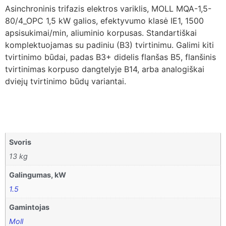
Asinchroninis trifazis elektros variklis, MOLL MQA-1,5-
80/4_OPC 1,5 kW galios, efektyvumo klasė IE1, 1500
apsisukimai/min, aliuminio korpusas. Standartiškai
komplektuojamas su padiniu (B3) tvirtinimu. Galimi kiti
tvirtinimo būdai, padas B3+ didelis flanšas B5, flanšinis
tvirtinimas korpuso dangtelyje B14, arba analogiškai
dviejų tvirtinimo būdų variantai.
Svoris
13 kg
Galingumas, kW
1.5
Gamintojas
Moll