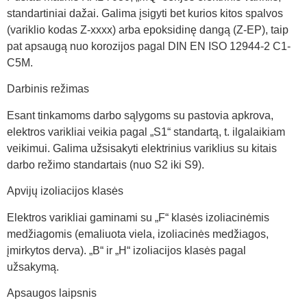
standartiniai dažai. Galima įsigyti bet kurios kitos spalvos
(variklio kodas Z-xxxx) arba epoksidinę dangą (Z-EP), taip
pat apsaugą nuo korozijos pagal DIN EN ISO 12944-2 C1-
C5M.
Darbinis režimas
Esant tinkamoms darbo sąlygoms su pastovia apkrova,
elektros varikliai veikia pagal „S1“ standartą, t. ilgalaikiam
veikimui. Galima užsisakyti elektrinius variklius su kitais
darbo režimo standartais (nuo S2 iki S9).
Apvijų izoliacijos klasės
Elektros varikliai gaminami su „F“ klasės izoliacinėmis
medžiagomis (emaliuota viela, izoliacinės medžiagos,
įmirkytos derva). „B“ ir „H“ izoliacijos klasės pagal
užsakymą.
Apsaugos laipsnis