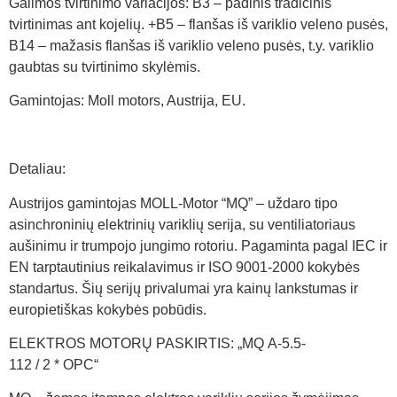
Galimos tvirtinimo variacijos: B3 – padinis tradicinis
tvirtinimas ant kojelių. +B5 – flanšas iš variklio veleno pusės,
B14 – mažasis flanšas iš variklio veleno pusės, t.y. variklio
gaubtas su tvirtinimo skylėmis.
Gamintojas: Moll motors, Austrija, EU.
Detaliau:
Austrijos gamintojas MOLL-Motor “MQ” – uždaro tipo
asinchroninių elektrinių variklių serija, su ventiliatoriaus
aušinimu ir trumpojo jungimo rotoriu. Pagaminta pagal IEC ir
EN tarptautinius reikalavimus ir ISO 9001-2000 kokybės
standartus. Šių serijų privalumai yra kainų lankstumas ir
europietiškas kokybės pobūdis.
ELEKTROS MOTORŲ PASKIRTIS: „MQ A-5.5-
112 / 2 * OPC“