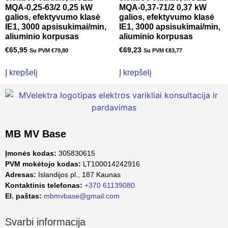
MQA-0,25-63/2 0,25 kW
MQA-0,37-71/2 0,37 kW
galios, efektyvumo klasė
galios, efektyvumo klasė
IE1, 3000 apsisukimai/min,
IE1, 3000 apsisukimai/min,
aliuminio korpusas
aliuminio korpusas
€
65,95
€
69,23
Su PVM
€
79,80
Su PVM
€
83,77
Į krepšelį
Į krepšelį
MB MV Base
Įmonės kodas:
305830615
PVM mokėtojo kodas:
LT100014242916
Adresas:
Islandijos pl., 187 Kaunas
Kontaktinis telefonas:
+370 61139080
El. paštas:
mbmvbase@gmail.com
Svarbi informacija