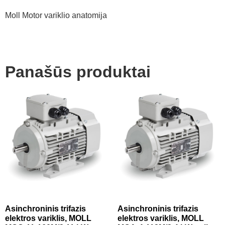
Moll Motor variklio anatomija
Panašūs produktai
Asinchroninis trifazis
Asinchroninis trifazis
elektros variklis, MOLL
elektros variklis, MOLL