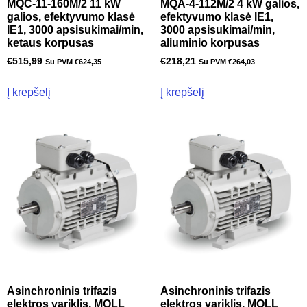
MQC-11-160M/2 11 kW
MQA-4-112M/2 4 kW galios,
galios, efektyvumo klasė
efektyvumo klasė IE1,
IE1, 3000 apsisukimai/min,
3000 apsisukimai/min,
ketaus korpusas
aliuminio korpusas
€
515,99
€
218,21
Su PVM
€
624,35
Su PVM
€
264,03
Į krepšelį
Į krepšelį
Asinchroninis trifazis
Asinchroninis trifazis
elektros variklis, MOLL
elektros variklis, MOLL