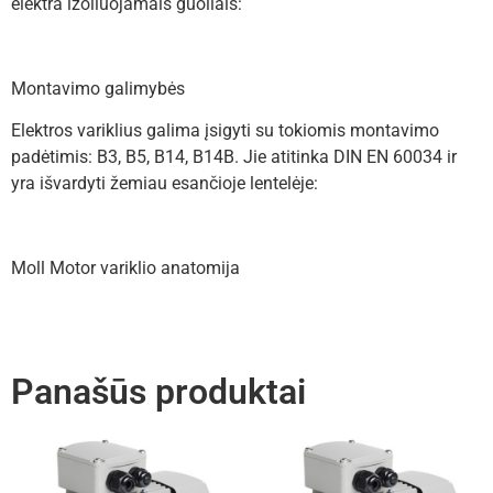
elektra izoliuojamais guoliais:
Montavimo galimybės
Elektros variklius galima įsigyti su tokiomis montavimo
padėtimis: B3, B5, B14, B14B. Jie atitinka DIN EN 60034 ir
yra išvardyti žemiau esančioje lentelėje:
Moll Motor variklio anatomija
Panašūs produktai