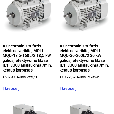
Asinchroninis trifazis
Asinchroninis trifazis
elektros variklis, MOLL
elektros variklis, MOLL
MQC-18,5-160L/2 18,5 kW
MQC-30-200L/2 30 kW
galios, efektyvumo klasė
galios, efektyvumo klasė
IE1, 3000 apsisukimai/min,
IE1, 3000 apsisukimai/min,
ketaus korpusas
ketaus korpusas
€
637,41
€
1.192,59
Su PVM
€
771,27
Su PVM
€
1.443,03
Į krepšelį
Į krepšelį