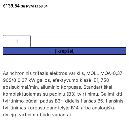
€
139,54
Su PVM
€
168,84
Į krepšelį
Asinchroninis trifazis elektros variklis, MOLL MQA-0,37-
90S/8 0,37 kW galios, efektyvumo klasė IE1, 750
apsisukimai/min, aliuminio korpusas. Standartiškai
komplektuojamas su padiniu (B3) tvirtinimu. Galimi kiti
tvirtinimo būdai, padas B3+ didelis flanšas B5, flanšinis
tvirtinimas korpuso dangtelyje B14, arba analogiškai
dviejų tvirtinimo būdų variantai.