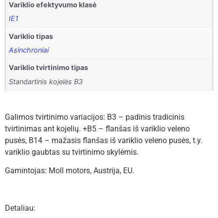
Variklio efektyvumo klasė
IE1
Variklio tipas
Asinchroniai
Variklio tvirtinimo tipas
Standartinis kojelės B3
Galimos tvirtinimo variacijos: B3 – padinis tradicinis
tvirtinimas ant kojelių. +B5 – flanšas iš variklio veleno
pusės, B14 – mažasis flanšas iš variklio veleno pusės, t.y.
variklio gaubtas su tvirtinimo skylėmis.
Gamintojas: Moll motors, Austrija, EU.
Detaliau: