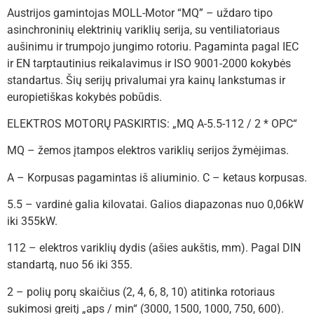
Austrijos gamintojas MOLL-Motor “MQ” – uždaro tipo
asinchroninių elektrinių variklių serija, su ventiliatoriaus
aušinimu ir trumpojo jungimo rotoriu. Pagaminta pagal IEC
ir EN tarptautinius reikalavimus ir ISO 9001-2000 kokybės
standartus. Šių serijų privalumai yra kainų lankstumas ir
europietiškas kokybės pobūdis.
ELEKTROS MOTORŲ PASKIRTIS: „MQ A-5.5-112 / 2 * OPC“
MQ – žemos įtampos elektros variklių serijos žymėjimas.
A – Korpusas pagamintas iš aliuminio. C – ketaus korpusas.
5.5 – vardinė galia kilovatai. Galios diapazonas nuo 0,06kW
iki 355kW.
112 – elektros variklių dydis (ašies aukštis, mm). Pagal DIN
standartą, nuo 56 iki 355.
2 – polių porų skaičius (2, 4, 6, 8, 10) atitinka rotoriaus
sukimosi greitį „aps / min“ (3000, 1500, 1000, 750, 600).