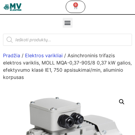
0
Pradžia
/
Elektros varikliai
/ Asinchroninis trifazis
elektros variklis, MOLL MQA-0,37-90S/8 0,37 kW galios,
efektyvumo klasė IE1, 750 apsisukimai/min, aliuminio
korpusas