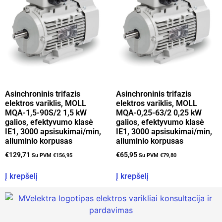
Asinchroninis trifazis
Asinchroninis trifazis
elektros variklis, MOLL
elektros variklis, MOLL
MQA-1,5-90S/2 1,5 kW
MQA-0,25-63/2 0,25 kW
galios, efektyvumo klasė
galios, efektyvumo klasė
IE1, 3000 apsisukimai/min,
IE1, 3000 apsisukimai/min,
aliuminio korpusas
aliuminio korpusas
€
129,71
€
65,95
Su PVM
€
156,95
Su PVM
€
79,80
Į krepšelį
Į krepšelį