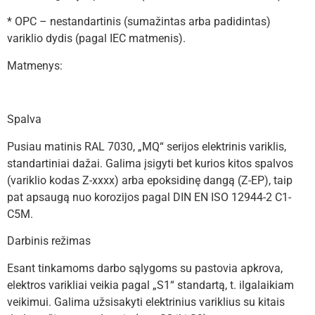
* OPC – nestandartinis (sumažintas arba padidintas)
variklio dydis (pagal IEC matmenis).
Matmenys:
Spalva
Pusiau matinis RAL 7030, „MQ“ serijos elektrinis variklis,
standartiniai dažai. Galima įsigyti bet kurios kitos spalvos
(variklio kodas Z-xxxx) arba epoksidinę dangą (Z-EP), taip
pat apsaugą nuo korozijos pagal DIN EN ISO 12944-2 C1-
C5M.
Darbinis režimas
Esant tinkamoms darbo sąlygoms su pastovia apkrova,
elektros varikliai veikia pagal „S1“ standartą, t. ilgalaikiam
veikimui. Galima užsisakyti elektrinius variklius su kitais