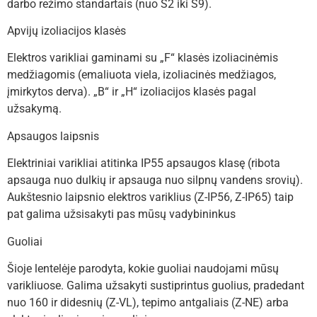
darbo režimo standartais (nuo S2 iki S9).
Apvijų izoliacijos klasės
Elektros varikliai gaminami su „F“ klasės izoliacinėmis
medžiagomis (emaliuota viela, izoliacinės medžiagos,
įmirkytos derva). „B“ ir „H“ izoliacijos klasės pagal
užsakymą.
Apsaugos laipsnis
Elektriniai varikliai atitinka IP55 apsaugos klasę (ribota
apsauga nuo dulkių ir apsauga nuo silpnų vandens srovių).
Aukštesnio laipsnio elektros variklius (Z-IP56, Z-IP65) taip
pat galima užsisakyti pas mūsų vadybininkus
Guoliai
Šioje lentelėje parodyta, kokie guoliai naudojami mūsų
varikliuose. Galima užsakyti sustiprintus guolius, pradedant
nuo 160 ir didesnių (Z-VL), tepimo antgaliais (Z-NE) arba