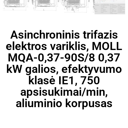
Asinchroninis trifazis
elektros variklis, MOLL
MQA-0,37-90S/8 0,37
kW galios, efektyvumo
klasė IE1, 750
apsisukimai/min,
aliuminio korpusas