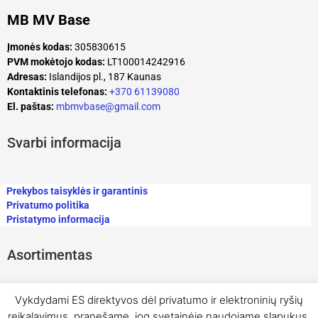
MB MV Base
Įmonės kodas:
305830615
PVM mokėtojo kodas:
LT100014242916
Adresas:
Islandijos pl., 187 Kaunas
Kontaktinis telefonas:
+370 61139080
El. paštas:
mbmvbase@gmail.com
Svarbi informacija
Prekybos taisyklės ir garantinis
Privatumo politika
Pristatymo informacija
Asortimentas
Vykdydami ES direktyvos dėl privatumo ir elektroninių ryšių
reikalavimus, pranešame, jog svetainėje naudojame slapukus.