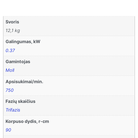
Svoris
12,1 kg
Galingumas, kW
0.37
Gamintojas
Moll
Apsisukimai/min.
750
Fazių skaičius
Trifazis
Korpuso dydis, r-cm
90