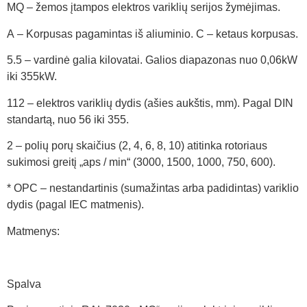
MQ – žemos įtampos elektros variklių serijos žymėjimas.
A – Korpusas pagamintas iš aliuminio. C – ketaus korpusas.
5.5 – vardinė galia kilovatai. Galios diapazonas nuo 0,06kW
iki 355kW.
112 – elektros variklių dydis (ašies aukštis, mm). Pagal DIN
standartą, nuo 56 iki 355.
2 – polių porų skaičius (2, 4, 6, 8, 10) atitinka rotoriaus
sukimosi greitį „aps / min“ (3000, 1500, 1000, 750, 600).
* OPC – nestandartinis (sumažintas arba padidintas) variklio
dydis (pagal IEC matmenis).
Matmenys:
Spalva