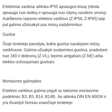
Elektriniai varikliai atitinka IP55 apsaugos klasę (ribota
apsauga nuo dulkių ir apsauga nuo silpnų vandens srovių).
Aukštesnio laipsnio elektros variklius (Z-IP56, Z-IP65) taip
pat galima užsisakyti pas mūsų vadybininkus
Guoliai
Šioje lentelėje parodyta, kokie guoliai naudojami mūsų
varikliuose. Galima užsakyti sustiprintus guolius, pradedant
nuo 160 ir didesnių (Z-VL), tepimo antgaliais (Z-NE) arba
elektra izoliuojamais guoliais:
Montavimo galimybės
Elektros variklius galima įsigyti su tokiomis montavimo
padėtimis: B3, B5, B14, B14B. Jie atitinka DIN EN 60034 ir
yra išvardyti žemiau esančioje lentelėje: