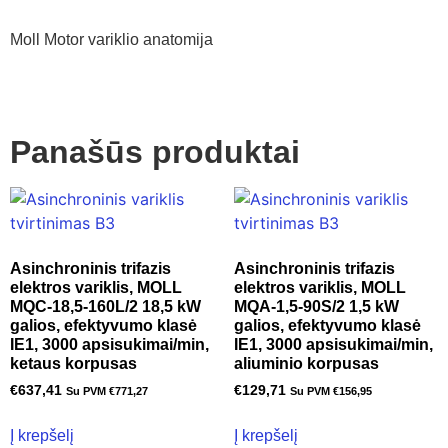
Moll Motor variklio anatomija
Panašūs produktai
Asinchroninis trifazis
Asinchroninis trifazis
elektros variklis, MOLL
elektros variklis, MOLL
MQC-18,5-160L/2 18,5 kW
MQA-1,5-90S/2 1,5 kW
galios, efektyvumo klasė
galios, efektyvumo klasė
IE1, 3000 apsisukimai/min,
IE1, 3000 apsisukimai/min,
ketaus korpusas
aliuminio korpusas
€
637,41
€
129,71
Su PVM
€
771,27
Su PVM
€
156,95
Į krepšelį
Į krepšelį