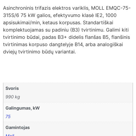
Asinchroninis trifazis elektros variklis, MOLL EMQC-75-
315S/6 75 kW galios, efektyvumo klasė IE2, 1000
apsisukimai/min, ketaus korpusas. Standartiškai
komplektuojamas su padiniu (B3) tvirtinimu. Galimi kiti
tvirtinimo būdai, padas B3+ didelis flanšas B5, flanšinis
tvirtinimas korpuso dangtelyje B14, arba analogiškai
dviejų tvirtinimo būdų variantai.
Svoris
990 kg
Galingumas, kW
75
Gamintojas
Moll