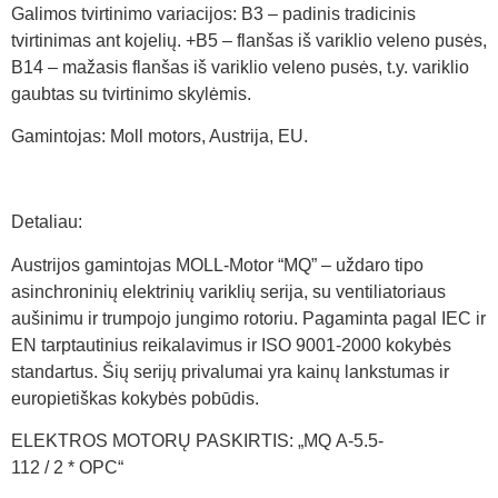
Galimos tvirtinimo variacijos: B3 – padinis tradicinis
tvirtinimas ant kojelių. +B5 – flanšas iš variklio veleno pusės,
B14 – mažasis flanšas iš variklio veleno pusės, t.y. variklio
gaubtas su tvirtinimo skylėmis.
Gamintojas: Moll motors, Austrija, EU.
Detaliau:
Austrijos gamintojas MOLL-Motor “MQ” – uždaro tipo
asinchroninių elektrinių variklių serija, su ventiliatoriaus
aušinimu ir trumpojo jungimo rotoriu. Pagaminta pagal IEC ir
EN tarptautinius reikalavimus ir ISO 9001-2000 kokybės
standartus. Šių serijų privalumai yra kainų lankstumas ir
europietiškas kokybės pobūdis.
ELEKTROS MOTORŲ PASKIRTIS: „MQ A-5.5-
112 / 2 * OPC“