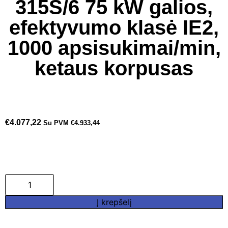
315S/6 75 kW galios,
efektyvumo klasė IE2,
1000 apsisukimai/min,
ketaus korpusas
€
4.077,22
Su PVM
€
4.933,44
Į krepšelį