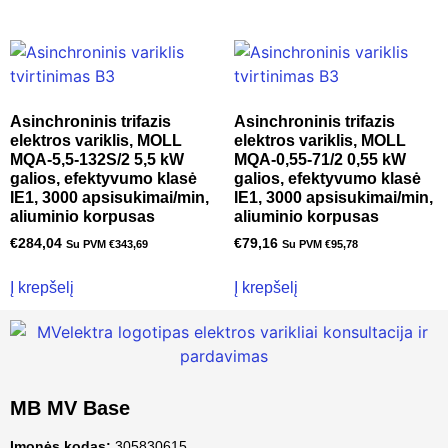
Asinchroninis trifazis
Asinchroninis trifazis
elektros variklis, MOLL
elektros variklis, MOLL
MQA-5,5-132S/2 5,5 kW
MQA-0,55-71/2 0,55 kW
galios, efektyvumo klasė
galios, efektyvumo klasė
IE1, 3000 apsisukimai/min,
IE1, 3000 apsisukimai/min,
aliuminio korpusas
aliuminio korpusas
€
284,04
€
79,16
Su PVM
€
343,69
Su PVM
€
95,78
Į krepšelį
Į krepšelį
MB MV Base
Įmonės kodas:
305830615