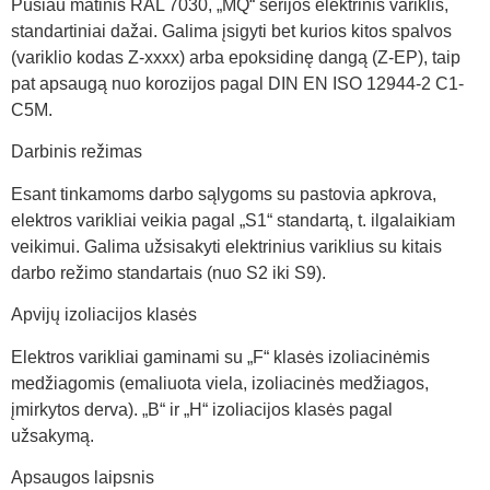
Pusiau matinis RAL 7030, „MQ“ serijos elektrinis variklis,
standartiniai dažai. Galima įsigyti bet kurios kitos spalvos
(variklio kodas Z-xxxx) arba epoksidinę dangą (Z-EP), taip
pat apsaugą nuo korozijos pagal DIN EN ISO 12944-2 C1-
C5M.
Darbinis režimas
Esant tinkamoms darbo sąlygoms su pastovia apkrova,
elektros varikliai veikia pagal „S1“ standartą, t. ilgalaikiam
veikimui. Galima užsisakyti elektrinius variklius su kitais
darbo režimo standartais (nuo S2 iki S9).
Apvijų izoliacijos klasės
Elektros varikliai gaminami su „F“ klasės izoliacinėmis
medžiagomis (emaliuota viela, izoliacinės medžiagos,
įmirkytos derva). „B“ ir „H“ izoliacijos klasės pagal
užsakymą.
Apsaugos laipsnis